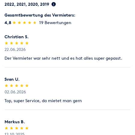
2022, 2021, 2020, 2019
Gesamtbewertung des Vermieters:
(*)
(*)
(*)
(*)
(*)
4,8
★
★
★
★
★
★
★
★
★
★
19 Bewertungen
Christian S.
(*)
(*)
(*)
(*)
(*)
★
★
★
★
★
★
★
★
★
★
22.06.2026
Der Vermieter war sehr nett und es hat alles super gepasst.
Sven U.
(*)
(*)
(*)
(*)
(*)
★
★
★
★
★
★
★
★
★
★
02.06.2026
Top, super Service, da mietet man gern
Markus B.
(*)
(*)
(*)
(*)
(*)
★
★
★
★
★
★
★
★
★
★
12.10.2025