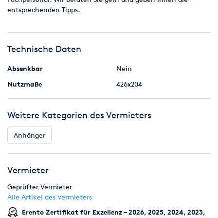
18.00 bis 08.00 Uhr
entsprechenden Tipps.
BITTE BEACHTEN:
Technische Daten
Alle Anmietungen beinhalten zusätzlich
- Vollkaskoversicherung 8, - EUR in bar
Absenkbar
Nein
- Kaution 200, - EUR in bar
Nutzmaße
426x204
Weitere Kategorien des Vermieters
Anhänger
Vermieter
Geprüfter Vermieter
Alle Artikel des Vermieters
Erento Zertifikat für Exzellenz – 2026, 2025, 2024, 2023,