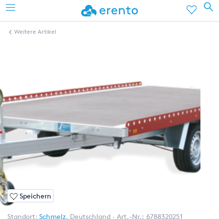
Weitere Artikel
Speichern
Standort:
Schmelz
,
Deutschland
Art.-Nr.:
6788320251