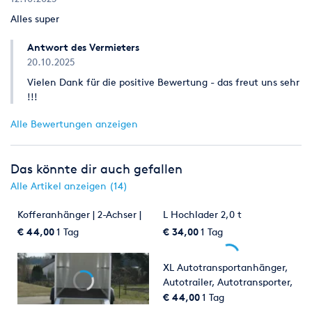
Alles super
Antwort des Vermieters
20.10.2025
Vielen Dank für die positive Bewertung - das freut uns sehr
!!!
Alle Bewertungen anzeigen
Das könnte dir auch gefallen
Alle Artikel anzeigen (14)
Kofferanhänger | 2-Achser |
L Hochlader 2,0 t
€ 44,00
1 Tag
€ 34,00
1 Tag
XL Autotransportanhänger,
Autotrailer, Autotransporter,
Auto Transporter
€ 44,00
1 Tag