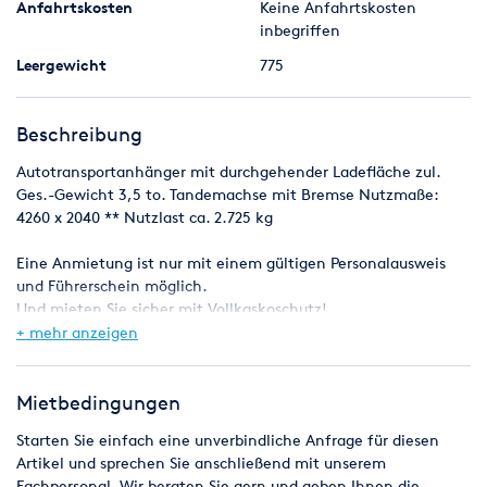
Anfahrtskosten
Keine Anfahrtskosten
inbegriffen
Leergewicht
775
Beschreibung
Autotransportanhänger mit durchgehender Ladefläche zul.
Ges.-Gewicht 3,5 to. Tandemachse mit Bremse Nutzmaße:
4260 x 2040 ** Nutzlast ca. 2.725 kg
Eine Anmietung ist nur mit einem gültigen Personalausweis
und Führerschein möglich.
Und mieten Sie sicher mit Vollkaskoschutz!
Die Mietsumme ist im Voraus bei Übernahme des Anhängers
+ mehr anzeigen
zuzüglich Kaution zu entrichten.
Alle Preise verstehen sich inklusive 19% MwSt.
Der Wochenendtarif gilt von Freitag 15.00 Uhr bis Montag 9.00
Mietbedingungen
Uhr. Anmietung zum Halbtagstarif ausschließlich:
Starten Sie einfach eine unverbindliche Anfrage für diesen
08.00 bis 13.00 Uhr
Artikel und sprechen Sie anschließend mit unserem
13.00 bis 18.00 Uhr
Fachpersonal. Wir beraten Sie gern und geben Ihnen die