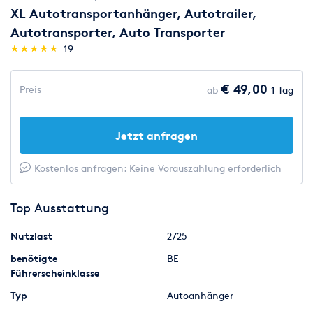
XL Autotransportanhänger, Autotrailer,
Autotransporter, Auto Transporter
(*)
(*)
(*)
(*)
(*)
★
★
★
★
★
★
★
★
★
★
19
€ 49,00
Preis
ab
1 Tag
Jetzt anfragen
Kostenlos anfragen: Keine Vorauszahlung erforderlich
Top Ausstattung
Nutzlast
2725
benötigte
BE
Führerscheinklasse
Typ
Autoanhänger