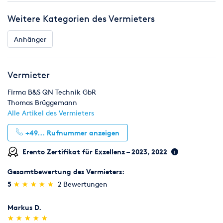
Weitere Kategorien des Vermieters
Anhänger
Vermieter
Firma B&S QN Technik GbR
Thomas Brüggemann
Alle Artikel des Vermieters
+49...
Rufnummer anzeigen
Erento Zertifikat für Exzellenz – 2023, 2022
Gesamtbewertung des Vermieters:
(*)
(*)
(*)
(*)
(*)
5
★
★
★
★
★
★
★
★
★
★
2 Bewertungen
Markus D.
(*)
(*)
(*)
(*)
(*)
★
★
★
★
★
★
★
★
★
★