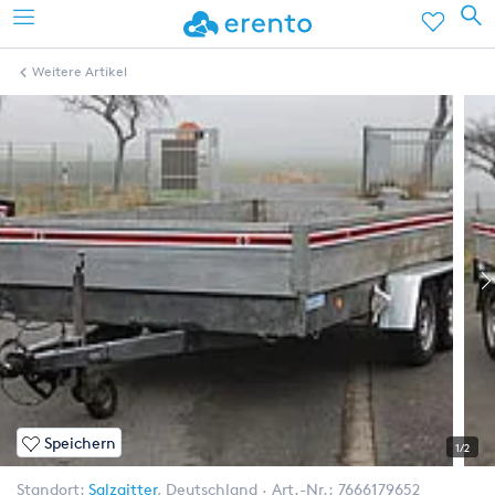
Weitere Artikel
Speichern
1/2
Standort:
Salzgitter
,
Deutschland
Art.-Nr.:
7666179652