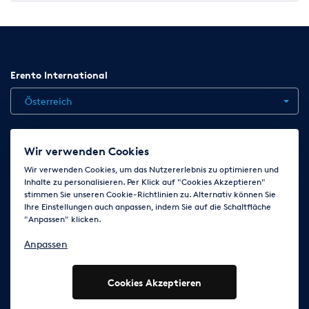
Erento International
Österreich
Jobs
Kontakt
News
Hilfe
Datenschutzerklärung
Wir verwenden Cookies
AGB
Impressum
Cookie-Einstellungen ändern
Wir verwenden Cookies, um das Nutzererlebnis zu optimieren und
Inhalte zu personalisieren. Per Klick auf "Cookies Akzeptieren"
stimmen Sie unseren Cookie-Richtlinien zu. Alternativ können Sie
Ihre Einstellungen auch anpassen, indem Sie auf die Schaltfläche
Folge uns auf
"Anpassen" klicken.
Anpassen
Cookies Akzeptieren
© 2003 - 2026 Erento Campanda GmbH - Alle Rechte