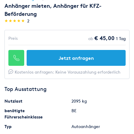
Anhänger mieten, Anhänger für KFZ-
Beförderung
(*)
(*)
(*)
(*)
(*)
★
★
★
★
★
★
★
★
★
★
2
€ 45,00
Preis
ab
1 Tag
Jetzt anfragen
Kostenlos anfragen: Keine Vorauszahlung erforderlich
Top Ausstattung
Nutzlast
2095 kg
benötigte
BE
Führerscheinklasse
Typ
Autoanhänger