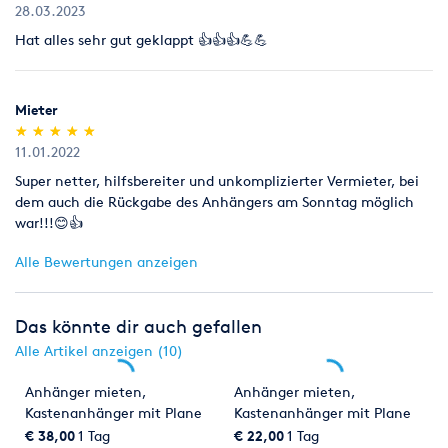
28.03.2023
Hat alles sehr gut geklappt 👍👍👍💪💪
Mieter
(*)
(*)
(*)
(*)
(*)
★
★
★
★
★
★
★
★
★
★
11.01.2022
Super netter, hilfsbereiter und unkomplizierter Vermieter, bei
dem auch die Rückgabe des Anhängers am Sonntag möglich
war!!!😊👍
Alle Bewertungen anzeigen
Das könnte dir auch gefallen
Alle Artikel anzeigen (10)
Anhänger mieten,
Anhänger mieten,
Kastenanhänger mit Plane
Kastenanhänger mit Plane
€ 38,00
1 Tag
€ 22,00
1 Tag