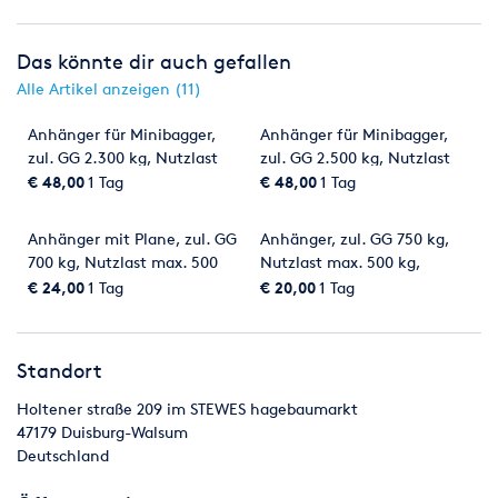
Das könnte dir auch gefallen
Alle Artikel anzeigen (11)
Anhänger für Minibagger,
Anhänger für Minibagger,
zul. GG 2.300 kg, Nutzlast
zul. GG 2.500 kg, Nutzlast
max. 1.850 kg
max. 2.000 kg
€ 48,00
1 Tag
€ 48,00
1 Tag
Anhänger mit Plane, zul. GG
Anhänger, zul. GG 750 kg,
700 kg, Nutzlast max. 500
Nutzlast max. 500 kg,
kg, Ladefläche 2 x 1 m
Ladefläche 2,05 x 1,15 x 0,3
€ 24,00
1 Tag
€ 20,00
1 Tag
m
Standort
Holtener straße 209 im STEWES hagebaumarkt
47179
Duisburg-Walsum
Deutschland