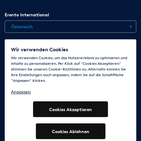
Erento International
Österreich
Jobs
Kontakt
News
Hilfe
Datenschutzerklärung
Wir verwenden Cookies
AGB
Impressum
Cookie-Einstellungen ändern
Wir verwenden Cookies, um das Nutzererlebnis zu optimieren und
Inhalte zu personalisieren. Per Klick auf "Cookies Akzeptieren"
stimmen Sie unseren Cookie-Richtlinien zu. Alternativ können Sie
Ihre Einstellungen auch anpassen, indem Sie auf die Schaltfläche
Folge uns auf
"Anpassen" klicken.
Anpassen
Cookies Akzeptieren
© 2003 - 2026 Erento Campanda GmbH - Alle Rechte
vorbehalten
Ausgewiesene Marken gehören den jeweiligen Eigentümern.
Cookies Ablehnen