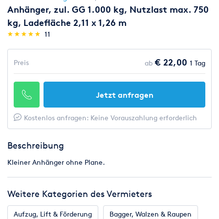
Anhänger, zul. GG 1.000 kg, Nutzlast max. 750
kg, Ladefläche 2,11 x 1,26 m
(*)
(*)
(*)
(*)
(*)
★
★
★
★
★
★
★
★
★
★
11
€ 22,00
Preis
ab
1 Tag
Jetzt anfragen
Kostenlos anfragen: Keine Vorauszahlung erforderlich
Beschreibung
Kleiner Anhänger ohne Plane.
Weitere Kategorien des Vermieters
Aufzug, Lift & Förderung
Bagger, Walzen & Raupen