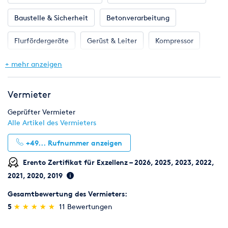
Baustelle & Sicherheit
Betonverarbeitung
Flurfördergeräte
Gerüst & Leiter
Kompressor
Stromerzeuger & Stromverteiler
Anhänger
+ mehr anzeigen
Betonbearbeitung
Bodenverdichter & Rüttler
Vermieter
Bohren, Stemmen & Befestigen
Druckluftgeräte
Geprüfter Vermieter
Alle Artikel des Vermieters
Fräsen & Schneiden
Fugen & Trennen
+49...
Rufnummer anzeigen
Gartengeräte
Hebetechnik
Heizung & Klima
Erento Zertifikat für Exzellenz – 2026, 2025, 2023, 2022,
2021, 2020, 2019
Klempnerbedarf
Mess- & Prüfgeräte
Pumpen
Gesamtbewertung des Vermieters:
Reinigungstechnik
Renovieren
(*)
(*)
(*)
(*)
(*)
5
★
★
★
★
★
★
★
★
★
★
11 Bewertungen
Sägen, Hobeln & Schleifen
Schweißen & Löten