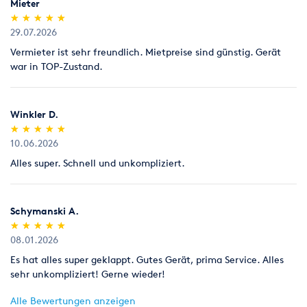
Mieter
(*)
(*)
(*)
(*)
(*)
★
★
★
★
★
★
★
★
★
★
Umziehen
Klima & Heizen
Licht & Effekte
29.07.2026
Vermieter ist sehr freundlich. Mietpreise sind günstig. Gerät
war in TOP-Zustand.
Winkler D.
(*)
(*)
(*)
(*)
(*)
★
★
★
★
★
★
★
★
★
★
10.06.2026
Alles super. Schnell und unkompliziert.
Schymanski A.
(*)
(*)
(*)
(*)
(*)
★
★
★
★
★
★
★
★
★
★
08.01.2026
Es hat alles super geklappt. Gutes Gerät, prima Service. Alles
sehr unkompliziert! Gerne wieder!
Alle Bewertungen anzeigen