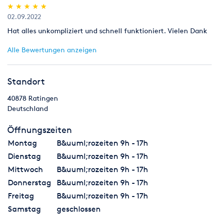
(*)
(*)
(*)
(*)
(*)
★
★
★
★
★
★
★
★
★
★
02.09.2022
Hat alles unkompliziert und schnell funktioniert. Vielen Dank
Alle Bewertungen anzeigen
Standort
40878
Ratingen
Deutschland
Öffnungszeiten
Montag
B&uuml;rozeiten 9h - 17h
Dienstag
B&uuml;rozeiten 9h - 17h
Mittwoch
B&uuml;rozeiten 9h - 17h
Donnerstag
B&uuml;rozeiten 9h - 17h
Freitag
B&uuml;rozeiten 9h - 17h
Samstag
geschlossen