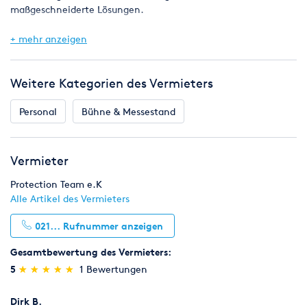
maßgeschneiderte Lösungen.
Durch unseren großen Pool an qualifizierten Mitarbeitern und
+ mehr anzeigen
einem Netzwerk nationaler Partner sind wir in der Lage,
Aufträge jeglicher Größenordnung in den Bereichen
Veranstaltungsschutz, Objektschutz und Personenschutz
Weitere Kategorien des Vermieters
durchzuführen.
Personal
Bühne & Messestand
Gerne erstellen wir Ihnen ein Sicherheitskonzept,
zugeschnitten auf Ihre Bedürfnisse!
Vermieter
Sollten Sie noch Fragen haben, können sich gerne bei uns
melden. Klicken Sie dazu einfach rechts auf "Rufnummer
Protection Team e.K
anzeigen" oder "Unverbindlich anfragen".
Alle Artikel des Vermieters
021...
Rufnummer anzeigen
Gesamtbewertung des Vermieters:
(*)
(*)
(*)
(*)
(*)
5
★
★
★
★
★
★
★
★
★
★
1 Bewertungen
Dirk B.