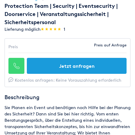
Protection Team | Security | Eventsecurity |
Doorservice | Veranstaltungssicherheit |
Sicherheitspersonal
(*)
(*)
(*)
(*)
(*)
Lieferung möglich
★
★
★
★
★
★
★
★
★
★
1
Preis auf Anfrage
Preis
Jetzt anfragen
Kostenlos anfragen: Keine Vorauszahlung erforderlich
Beschreibung
Sie Planen ein Event und benötigen noch Hilfe bei der Planung
des Sicherheit? Dann sind Sie bei hier richtig. Vom ersten
Beratungsgespräch, über die Erstellung eines individuellen,
transparenten Sicherheitskonzeptes, bis hin zur einwandfreien
Umsetzung auf Ihrer Veranstaltung; Wir bietet Ihnen