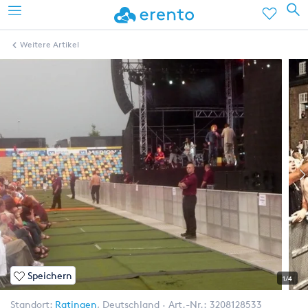
Weitere Artikel
Speichern
1/4
Standort:
Ratingen
,
Deutschland
Art.-Nr.:
3208128533