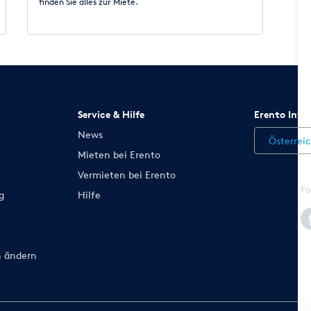
finden Sie alles zur Miete.
Service & Hilfe
Erento Inte
News
Österrei
Mieten bei Erento
Vermieten bei Erento
Fo
g
Hilfe
n ändern