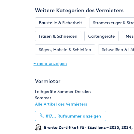
380 V
Weitere Kategorien des Vermieters
Luftmenge 700 m³/h
Stromaufnahme: 13 A
Baustelle & Sicherheit
Stromerzeuger & Str
9,5 kg
Länge x Breite x Höhe = 29 x 36 x 52 cm
Fräsen & Schneiden
Gartengeräte
Mess
Überhitzungsschutz
Thermostat
Sägen, Hobeln & Schleifen
Schweißen & Lö
Eventmodule & Attraktionen
Gastronomie 
+ mehr anzeigen
Ton & Beschallung
Zelte & Zeltsysteme
Vermieter
Leihgeräte Sommer Dresden
Sommer
Alle Artikel des Vermieters
017...
Rufnummer anzeigen
Erento Zertifikat für Exzellenz – 2025, 2024,