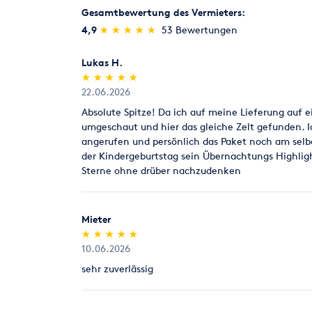
Gesamtbewertung des Vermieters:
(*)
(*)
(*)
(*)
(*)
4,9
★
★
★
★
★
★
★
★
★
★
53 Bewertungen
Lukas H.
(*)
(*)
(*)
(*)
(*)
★
★
★
★
★
★
★
★
★
★
22.06.2026
Absolute Spitze! Da ich auf meine Lieferung auf 
umgeschaut und hier das gleiche Zelt gefunden. I
angerufen und persönlich das Paket noch am selbe
der Kindergeburtstag sein Übernachtungs Highligh
Sterne ohne drüber nachzudenken
Mieter
(*)
(*)
(*)
(*)
(*)
★
★
★
★
★
★
★
★
★
★
10.06.2026
sehr zuverlässig