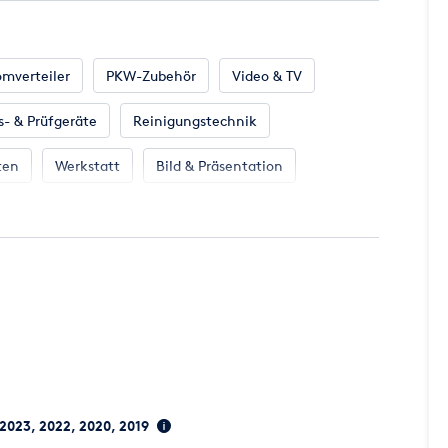
omverteiler
PKW-Zubehör
Video & TV
- & Prüfgeräte
Reinigungstechnik
ten
Werkstatt
Bild & Präsentation
& Bar
Klima & Heizen
Möbel
Camping
 2023, 2022, 2020, 2019