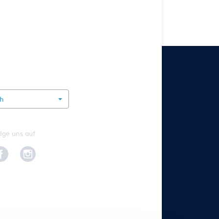
rnational
ch
lge uns auf