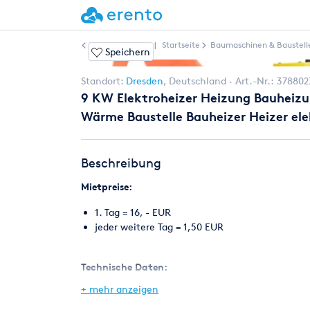
Weitere Artikel
|
Startseite
Baumaschinen & Baustell
Speichern
Standort:
Dresden
,
Deutschland
Art.-Nr.:
378802
9 KW Elektroheizer Heizung Bauheizu
Wärme Baustelle Bauheizer Heizer ele
Beschreibung
Mietpreise:
1. Tag = 16, - EUR
jeder weitere Tag = 1,50 EUR
Technische Daten:
+ mehr anzeigen
9 KW