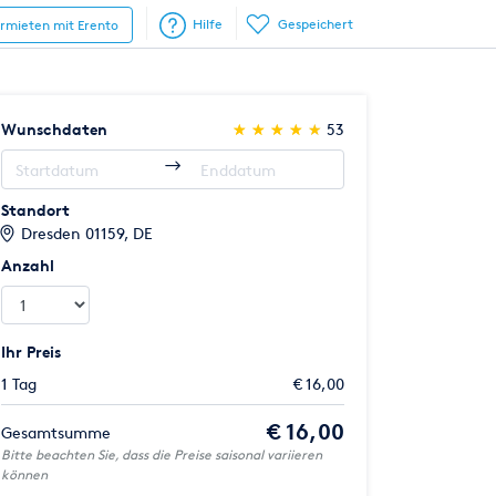
Hilfe
Gespeichert
ermieten mit Erento
(*)
(*)
(*)
(*)
(*)
Wunschdaten
★
★
★
★
★
★
★
★
★
★
53
Standort
Dresden 01159, DE
Anzahl
Ihr Preis
1 Tag
€ 16,00
€ 16,00
Gesamtsumme
Bitte beachten Sie, dass die Preise saisonal variieren
können