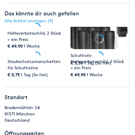
Das könnte dir auch gefallen
Alle Artikel anzeigen (9)
Halteverbotsschild, 2 Stück
= ein Preis
€ 49,90
1 Woche
Schuttrohr
Staubschutzzmanschetten
Halteverbotsschild, 2 Stück
€ 3,50
1 Tag (So frei)
für Schuttrohre
= ein Preis
€ 0,75
1 Tag (So frei)
€ 49,90
1 Woche
Standort
Brudermühlstr. 54
81371
München
Deutschland
Öffnungszeiten