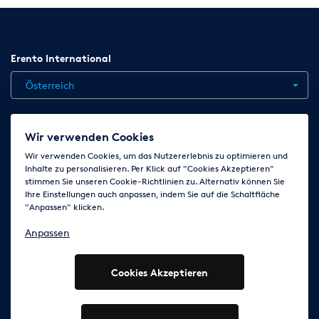
Erento International
Österreich
Jobs
Kontakt
News
Hilfe
Datenschutzerklärung
Wir verwenden Cookies
AGB
Impressum
Cookie-Einstellungen ändern
Wir verwenden Cookies, um das Nutzererlebnis zu optimieren und
Inhalte zu personalisieren. Per Klick auf "Cookies Akzeptieren"
stimmen Sie unseren Cookie-Richtlinien zu. Alternativ können Sie
Ihre Einstellungen auch anpassen, indem Sie auf die Schaltfläche
Folge uns auf
"Anpassen" klicken.
Anpassen
Cookies Akzeptieren
© 2003 - 2026 Erento Campanda GmbH - Alle Rechte
vorbehalten
Ausgewiesene Marken gehören den jeweiligen Eigentümern.