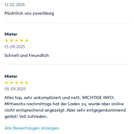
ungeöffnet (kein Anbruch).
12.02.2026
Pünktlich uns zuverlässig
Legitimation
Als Neukunde bitten wir Sie einen gültigen amtlichen
Lichtbildausweis mit Adressangabe vorzulegen
Mieter
(Personalausweis).
(*)
(*)
(*)
(*)
(*)
★
★
★
★
★
★
★
★
★
★
15.09.2025
Schnell und freundlich
Mieter
(*)
(*)
(*)
(*)
(*)
★
★
★
★
★
★
★
★
★
★
05.09.2025
Alles top, sehr unkompliziert und nett. WICHTIGE INFO:
Mittwochs nachmittags hat der Laden zu, wurde aber online
nicht entsprechend angezeigt. Aber sehr entgegenkommend
gelöst! Voll zufrieden.
Alle Bewertungen anzeigen