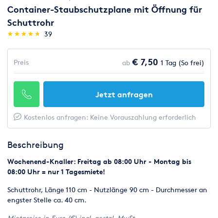
Container-Staubschutzplane mit Öffnung für
Schuttrohr
(*)
(*)
(*)
(*)
(*)
★
★
★
★
★
★
★
★
★
★
39
€ 7,50
Preis
ab
1 Tag (So frei)
Jetzt anfragen
Kostenlos anfragen: Keine Vorauszahlung erforderlich
Beschreibung
Wochenend-Knaller: Freitag ab 08:00 Uhr - Montag bis
08:00 Uhr = nur 1 Tagesmiete!
Schuttrohr, Länge 110 cm - Nutzlänge 90 cm - Durchmesser an
engster Stelle ca. 40 cm.
Mietpreise in Euro (€) incl. gestzl. MwSt.