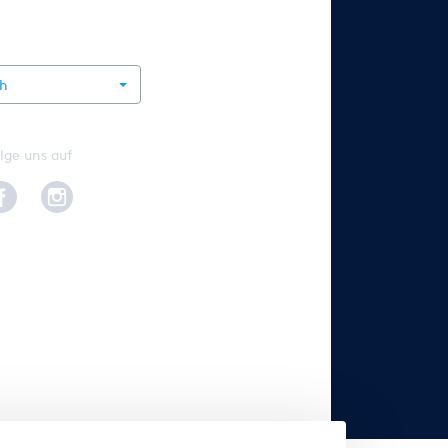
rnational
ch
lge uns auf