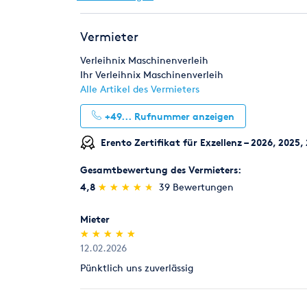
Die Kautionshöhe entspricht dem zu erwarteten 
Risikoeinstufung individuell durch unsere Mitarbe
Pumpen
Reinigungstechnik
Renoviere
Vermieter
Rücknahme von Verbrauchsmaterial
Schweißen & Löten
Umziehen
Werksta
Verbrauchsmaterial (z.B. Schleifpapiere für Parke
Verleihnix Maschinenverleih
innerhalb von 7 Tagen zum Verkaufspreis zurück, 
Ihr Verleihnix Maschinenverleih
Alle Artikel des Vermieters
Legitimation
+49...
Rufnummer anzeigen
Als Neukunde bitten wir Sie einen gültigen amtli
(Personalausweis).
Erento Zertifikat für Exzellenz – 2026, 2025,
Gesamtbewertung des Vermieters:
(*)
(*)
(*)
(*)
(*)
4,8
★
★
★
★
★
★
★
★
★
★
39 Bewertungen
Mieter
(*)
(*)
(*)
(*)
(*)
★
★
★
★
★
★
★
★
★
★
12.02.2026
Pünktlich uns zuverlässig