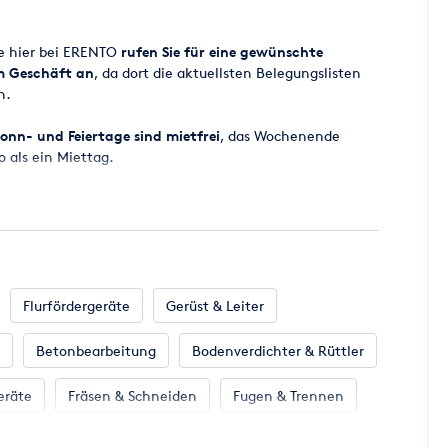
raft
ge hier bei ERENTO
rufen Sie für eine gewünschte
em Geschäft an
, da dort die aktuellsten Belegungslisten
biler Einsatz der Mischstation
n.
stell
facher Transport und platzsparende Aufbewahrung
onn- und Feiertage sind mietfrei
, das Wochenende
n Sackware
o als ein Miettag.
terwechsel
 ab 8.00 Uhr bereitgestellt, der Miettag endet
ugesagt werden, da es vorkommen kann, dass zugesagte
cht zur Verfügung stehen. Wir werden aber
all eine entsprechende Maschine für Sie parat zu haben.
Flurfördergeräte
Gerüst & Leiter
Betonbearbeitung
Bodenverdichter & Rüttler
en Miettag incl. der gesetzlichen Mehrwertsteuer.
 per EC-KARTE MIT PIN oder Kreditkarte (MasterCard -
eräte
Fräsen & Schneiden
Fugen & Trennen
 Klima
Klempnerbedarf
Mess- & Prüfgeräte