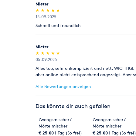
Mieter
(*)
(*)
(*)
(*)
(*)
★
★
★
★
★
★
★
★
★
★
15.09.2025
Schnell und freundlich
Mieter
(*)
(*)
(*)
(*)
(*)
★
★
★
★
★
★
★
★
★
★
05.09.2025
Alles top, sehr unkompliziert und nett. WICHTIG
aber online nicht entsprechend angezeigt. Aber 
Alle Bewertungen anzeigen
Das könnte dir auch gefallen
Zwangsmischer /
Zwangsmischer /
Mörtelmischer
Mörtelmischer
€ 25,00
1 Tag (So frei)
€ 25,00
1 Tag (So frei)