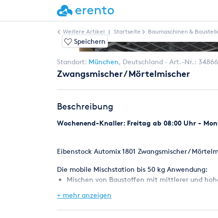
Weitere Artikel
|
Startseite
Baumaschinen & Baustell
Speichern
Standort:
München
,
Deutschland
Art.-Nr.:
34866
Zwangsmischer / Mörtelmischer
Beschreibung
Wochenend-Knaller: Freitag ab 08:00 Uhr - Mont
Eibenstock Automix 1801 Zwangsmischer / Mörtelm
Die mobile Mischstation bis 50 kg Anwendung:
Mischen von Baustoffen mit mittlerer und hohe
Fliesenkleber, Fertigmörtel, Fertigputze, Estric
+ mehr anzeigen
Hoch- und Tiefbau, Galabau, Fußbodensanierer
Merkmale: