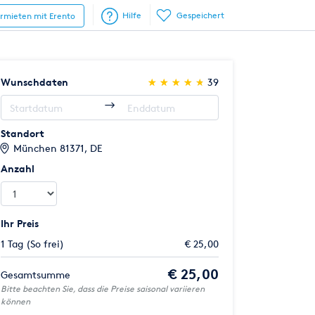
Hilfe
Gespeichert
ermieten mit Erento
(*)
(*)
(*)
(*)
(*)
Wunschdaten
★
★
★
★
★
★
★
★
★
★
39
Standort
München 81371, DE
Anzahl
Ihr Preis
1 Tag (So frei)
€ 25,00
€ 25,00
Gesamtsumme
Bitte beachten Sie, dass die Preise saisonal variieren
können