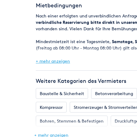
Mietbedingungen
Robuster Universalmotor sehr hohe Durchzugsk
Schalter mit Staubschutz
Nach einer erfolgten und unverbindlichen Anfra
Mechanische Sicherheitskupplung
verbindliche Reservierung bitte direkt in unser
Integriertes Transportgestell mit Zugstange mo
vorhanden sind. Vielen Dank für Ihre Bemühunge
Werkzeugloses Trennen von Motor und Unterge
Geringes Gewicht, kompakte Abmessungen ein
Mindestmietzeit ist eine Tagesmiete,
Samstage, S
Schutzgitter einfaches, sicheres Entleeren vo
(Freitag ab 08:00 Uhr - Montag 08:00 Uhr) gilt als
Ausklappbarer Maschinenarm einfacher Behäl
Verdrehschutz für Mischkübel standsicher
Bei Reservierungen werden die Geräte in der Regel
+ mehr anzeigen
spätestens am nächsten Werktag um 8.00 Uhr.
Eine Verfügbarkeitsgarantie kann jedoch nicht z
Weitere Kategorien des Vermieters
Maschinen z.B. durch einen Defekt kurzfristig ni
selbstverständlich alles daran setzen, in jedem F
Baustelle & Sicherheit
Betonverarbeitung
Mietpreise und Kaution
Kompressor
Stromerzeuger & Stromverteiler
Die angegebenen Mietpreise beziehen sich auf ein
Die Kaution ist bei Mietbeginn zu entrichten nur
Bohren, Stemmen & Befestigen
Druckluftg
VISA - AmericanExpress).
Gartengeräte
Hebetechnik
Heizung &
+ mehr anzeigen