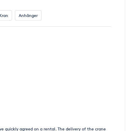
Kran
Anhänger
e quickly agreed on a rental. The delivery of the crane