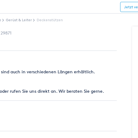
Jetzt v
e
Gerüst & Leiter
Deckenstützen
129871
 sind auch in verschiedenen Längen erhältlich.
der rufen Sie uns direkt an. Wir beraten Sie gerne.