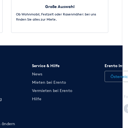
Große Auswahl
Ob Wohnmobil, Festzelt oder Rasenmäher: bei uns
finden Sie alles zur Miete.
Service & Hilfe
Erento Inte
News
Österrei
Mieten bei Erento
Vermieten bei Erento
Fo
g
Hilfe
n ändern