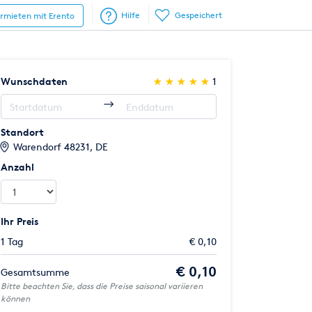
Hilfe
Gespeichert
ermieten mit Erento
(*)
(*)
(*)
(*)
(*)
Wunschdaten
★
★
★
★
★
★
★
★
★
★
1
Standort
Warendorf 48231, DE
Anzahl
Ihr Preis
1 Tag
€ 0,10
€ 0,10
Gesamtsumme
Bitte beachten Sie, dass die Preise saisonal variieren
können