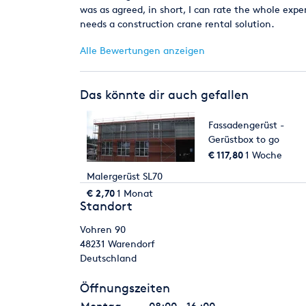
was as agreed, in short, I can rate the whole exp
needs a construction crane rental solution.
Alle Bewertungen anzeigen
Das könnte dir auch gefallen
Fassadengerüst -
Gerüstbox to go
€ 117,80
1 Woche
Malergerüst SL70
€ 2,70
1 Monat
Standort
Vohren 90
48231
Warendorf
Deutschland
Öffnungszeiten