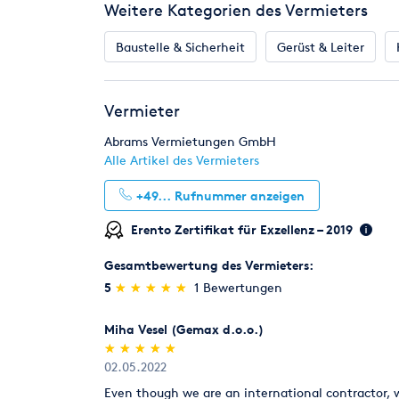
Weitere Kategorien des Vermieters
Baustelle & Sicherheit
Gerüst & Leiter
Vermieter
Abrams Vermietungen GmbH
Alle Artikel des Vermieters
+49...
Rufnummer anzeigen
Erento Zertifikat für Exzellenz – 2019
Gesamtbewertung des Vermieters:
(*)
(*)
(*)
(*)
(*)
5
★
★
★
★
★
★
★
★
★
★
1 Bewertungen
Miha Vesel (Gemax d.o.o.)
(*)
(*)
(*)
(*)
(*)
★
★
★
★
★
★
★
★
★
★
02.05.2022
Even though we are an international contractor, w