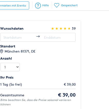
Hilfe
Gespeichert
ermieten mit Erento
(*)
(*)
(*)
(*)
(*)
Wunschdaten
★
★
★
★
★
★
★
★
★
★
39
Standort
München 81371, DE
Anzahl
Ihr Preis
1 Tag (So frei)
€ 39,00
€ 39,00
Gesamtsumme
Bitte beachten Sie, dass die Preise saisonal variieren
können