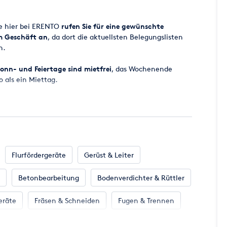
ge hier bei ERENTO
rufen Sie für eine gewünschte
em Geschäft an
, da dort die aktuellsten Belegungslisten
n.
onn- und Feiertage sind mietfrei
, das Wochenende
o als ein Miettag.
 ab 8.00 Uhr bereitgestellt, der Miettag endet
ugesagt werden, da es vorkommen kann, dass zugesagte
cht zur Verfügung stehen. Wir werden aber
all eine entsprechende Maschine für Sie parat zu haben.
Flurfördergeräte
Gerüst & Leiter
Betonbearbeitung
Bodenverdichter & Rüttler
en Miettag incl. der gesetzlichen Mehrwertsteuer.
 per EC-KARTE MIT PIN oder Kreditkarte (MasterCard -
eräte
Fräsen & Schneiden
Fugen & Trennen
 Klima
Klempnerbedarf
Mess- & Prüfgeräte