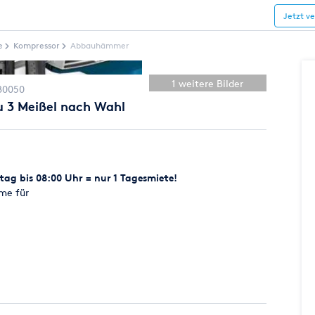
Jetzt v
e
Kompressor
Abbauhämmer
1 weitere Bilder
80050
u 3 Meißel nach Wahl
ag bis 08:00 Uhr = nur 1 Tagesmiete!
me für
 Erreicht mit 25 J eine Abtragsleistung von 490 kg Beton
A,