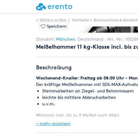
Weitere Artikel
|
Startseite
Baumaschinen & Baustell
Speichern
Standort:
München
,
Deutschland
Art.-Nr.:
10226
Meißelhammer 11 kg-Klasse incl. bis z
Beschreibung
Wochenend-Knaller: Freitag ab 08:00 Uhr - Mont
Der kräftige Meißelhammer mit SDS-MAX-Aufnah
Stemmarbeiten an Ziegel- und Betonmauern
leichte bis mittlere Abbrucharbeiten
u.v.m.
Mietpreis inkl. bis zu 3 Meißel nach Wahl.
+ mehr anzeigen
VerschiedFür mittlere bis schwere Stemmarbeiten.
in 60 Minuten.ene Hersteller, z.B. BOSCH, MAKIT