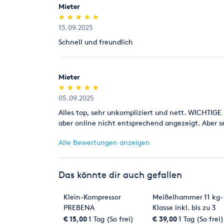
Mieter
(*)
(*)
(*)
(*)
(*)
★
★
★
★
★
★
★
★
★
★
15.09.2025
Schnell und freundlich
Mieter
(*)
(*)
(*)
(*)
(*)
★
★
★
★
★
★
★
★
★
★
05.09.2025
Alles top, sehr unkompliziert und nett. WICHTIG
aber online nicht entsprechend angezeigt. Aber 
Alle Bewertungen anzeigen
Das könnte dir auch gefallen
Klein-Kompressor
Meißelhammer 11 kg-
PREBENA
Klasse inkl. bis zu 3
Meißel nach Wahl
€ 15,00
1 Tag (So frei)
€ 39,00
1 Tag (So frei)