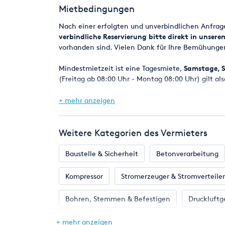
Mietbedingungen
Nach einer erfolgten und unverbindlichen Anfra
verbindliche Reservierung bitte direkt in unser
vorhanden sind. Vielen Dank für Ihre Bemühunge
Mindestmietzeit ist eine Tagesmiete,
Samstage, S
(Freitag ab 08:00 Uhr - Montag 08:00 Uhr) gilt als
Bei Reservierungen werden die Geräte in der Regel
+ mehr anzeigen
spätestens am nächsten Werktag um 8.00 Uhr.
Eine Verfügbarkeitsgarantie kann jedoch nicht z
Weitere Kategorien des Vermieters
Maschinen z.B. durch einen Defekt kurzfristig ni
selbstverständlich alles daran setzen, in jedem F
Baustelle & Sicherheit
Betonverarbeitung
Mietpreise und Kaution
Kompressor
Stromerzeuger & Stromverteiler
Die angegebenen Mietpreise beziehen sich auf ein
Die Kaution ist bei Mietbeginn zu entrichten nur
Bohren, Stemmen & Befestigen
Druckluftg
VISA - AmericanExpress).
Gartengeräte
Hebetechnik
Heizung &
+ mehr anzeigen