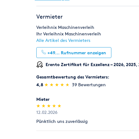
Die Kautionshöhe entspricht dem zu erwarteten 
Risikoeinstufung individuell durch unsere Mitarbe
Pumpen
Reinigungstechnik
Renoviere
Vermieter
Rücknahme von Verbrauchsmaterial
Schweißen & Löten
Umziehen
Werksta
Verbrauchsmaterial (z.B. Schleifpapiere für Parke
Verleihnix Maschinenverleih
innerhalb von 7 Tagen zum Verkaufspreis zurück, 
Ihr Verleihnix Maschinenverleih
Alle Artikel des Vermieters
Legitimation
+49...
Rufnummer anzeigen
Als Neukunde bitten wir Sie einen gültigen amtli
(Personalausweis).
Erento Zertifikat für Exzellenz – 2026, 2025,
Gesamtbewertung des Vermieters:
(*)
(*)
(*)
(*)
(*)
4,8
★
★
★
★
★
★
★
★
★
★
39 Bewertungen
Mieter
(*)
(*)
(*)
(*)
(*)
★
★
★
★
★
★
★
★
★
★
12.02.2026
Pünktlich uns zuverlässig