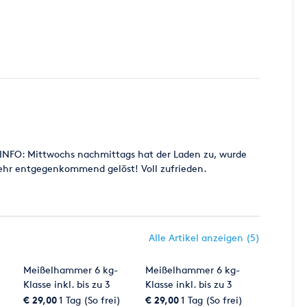
E INFO: Mittwochs nachmittags hat der Laden zu, wurde
sehr entgegenkommend gelöst! Voll zufrieden.
Alle Artikel anzeigen (5)
Meißelhammer 6 kg-
Meißelhammer 6 kg-
Klasse inkl. bis zu 3
Klasse inkl. bis zu 3
Meißel nach Wahl
Meißel nach Wahl
€ 29,00
1 Tag (So frei)
€ 29,00
1 Tag (So frei)