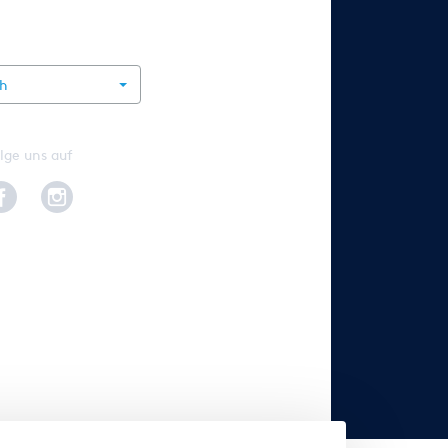
rnational
ch
lge uns auf