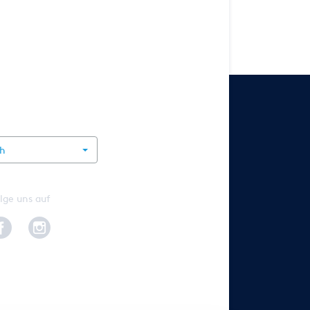
rnational
ch
lge uns auf