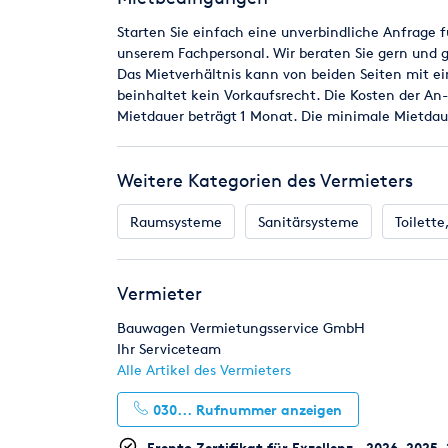
Medienkanäle für Telefon und EDV
Starten Sie einfach eine unverbindliche Anfrage f
Garderobenhaken
unserem Fachpersonal. Wir beraten Sie gern und 
2 Rolladen
Das Mietverhältnis kann von beiden Seiten mit ei
2 E-Verteilung (Fi-Schutzs.+ Si.-Autom.)
beinhaltet kein Vorkaufsrecht. Die Kosten der An
E-Licht, E-Heizung
Mietdauer beträgt 1 Monat. Die minimale Mietdau
2 E-Ventilator
2 E-Anschluss 380 V 32A CEE
Weitere Kategorien des Vermieters
Raumsysteme
Sanitärsysteme
Toilett
Vermieter
Bauwagen Vermietungsservice GmbH
Ihr Serviceteam
Alle Artikel des Vermieters
030...
Rufnummer anzeigen
Erento Zertifikat für Exzellenz – 2026, 2025,