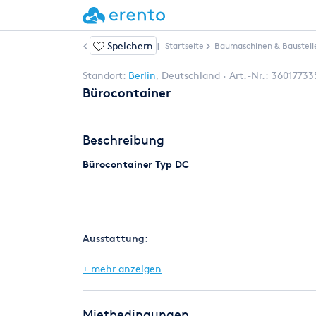
Speichern
Weitere Artikel
|
Startseite
Baumaschinen & Baustell
Standort:
Berlin
,
Deutschland
Art.-Nr.:
36017733
Bürocontainer
Beschreibung
Bürocontainer Typ DC
Ausstattung:
+ mehr anzeigen
1 Miniküche
1 Pinnwand
Mietbedingungen
1 Toilette