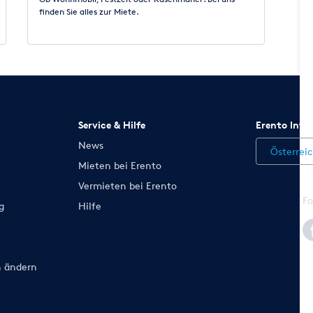
finden Sie alles zur Miete.
Service & Hilfe
Erento Inte
News
Österrei
Mieten bei Erento
Vermieten bei Erento
Fo
g
Hilfe
n ändern