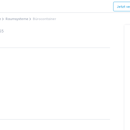
Jetzt v
e
Raumsysteme
Bürocontainer
55