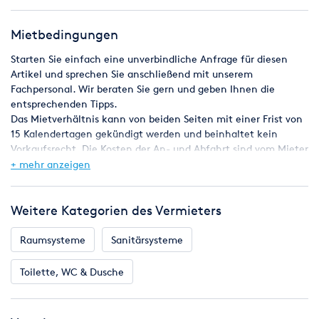
1 E-Verteilung (Fi-Schutzs.+ Si.-Autom.)
E-Licht
Mietbedingungen
2 E-Heizungen
1 E-Ventilator
Starten Sie einfach eine unverbindliche Anfrage für diesen
1 E-Anschluss 380 V 32A CEE
Artikel und sprechen Sie anschließend mit unserem
Fachpersonal. Wir beraten Sie gern und geben Ihnen die
entsprechenden Tipps.
Das Mietverhältnis kann von beiden Seiten mit einer Frist von
15 Kalendertagen gekündigt werden und beinhaltet kein
Vorkaufsrecht. Die Kosten der An- und Abfahrt sind vom Mieter
zu tragen. Die minimale Mietdauer beträgt 1 Monat.
+ mehr anzeigen
Weitere Kategorien des Vermieters
Raumsysteme
Sanitärsysteme
Toilette, WC & Dusche