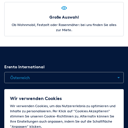
Große Auswahl
Ob Wohnmobil, Festzelt oder Rasenmäher: bei uns finden Sie alles
zur Miete.
Erento International
Österreich
Jobs
Kontakt
News
Hilfe
Datenschutzerklärung
Wir verwenden Cookies
AGB
Impressum
Cookie-Einstellungen ändern
Wir verwenden Cookies, um das Nutzererlebnis zu optimieren und
Inhalte zu personalisieren. Per Klick auf "Cookies Akzeptieren"
stimmen Sie unseren Cookie-Richtlinien zu. Alternativ können Sie
Ihre Einstellungen auch anpassen, indem Sie auf die Schaltfläche
Folge uns auf
"Anpassen" klicken.