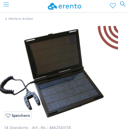
Weitere Artikel
Speichern
14 Standorte
Art.-Nr.:
4462563118