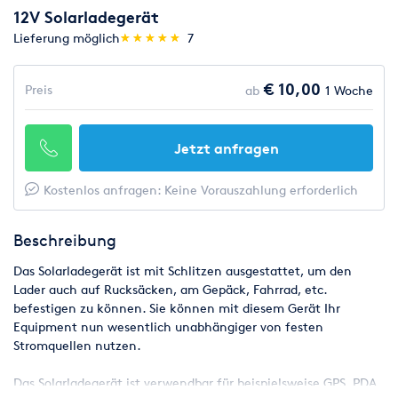
12V Solarladegerät
(*)
(*)
(*)
(*)
(*)
Lieferung möglich
★
★
★
★
★
★
★
★
★
★
7
€ 10,00
Preis
ab
1 Woche
Jetzt anfragen
Kostenlos anfragen: Keine Vorauszahlung erforderlich
Beschreibung
Das Solarladegerät ist mit Schlitzen ausgestattet, um den
Lader auch auf Rucksäcken, am Gepäck, Fahrrad, etc.
befestigen zu können. Sie können mit diesem Gerät Ihr
Equipment nun wesentlich unabhängiger von festen
Stromquellen nutzen.
Das Solarladegerät ist verwendbar für beispielsweise GPS, PDA,