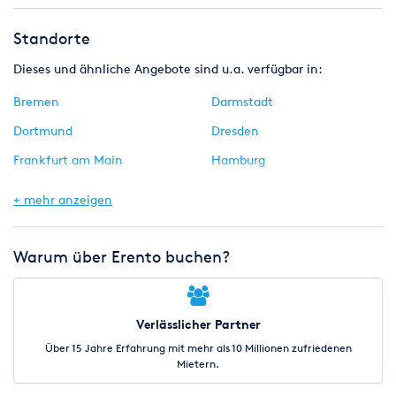
Standorte
Dieses und ähnliche Angebote sind u.a. verfügbar in:
Bremen
Darmstadt
Dortmund
Dresden
Frankfurt am Main
Hamburg
Hannover
Köln
+ mehr anzeigen
Leipzig
München
Nürnberg
Saarbrücken
Warum über Erento buchen?
Stuttgart
Verlässlicher Partner
Über 15 Jahre Erfahrung mit mehr als 10 Millionen zufriedenen
Mietern.