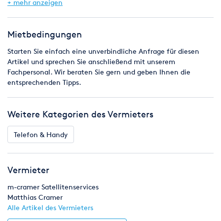
Mobiltelefon, iPod, Akkulader oder andere Geräte, welche ein
+ mehr anzeigen
12-Volt-Ladekabel, passend für den Zigarettenanzünder,
besitzen.
Mietbedingungen
Maße geschlossen: 180 x 140 x 15 mm
Starten Sie einfach eine unverbindliche Anfrage für diesen
Maße geöffnet: 180 x 270 x 8 mm
Artikel und sprechen Sie anschließend mit unserem
Fachpersonal. Wir beraten Sie gern und geben Ihnen die
Es wiegt komplett und einsatzfähig nur 350 g und leistet 13, 6
entsprechenden Tipps.
Volt, 350 mAh und 4, 75 Watt.
Weitere Kategorien des Vermieters
In Verbindung mit meinen hier bei erento angebotenen
Satellitentelefonen kostet das Solarladegeät nur 7
Telefon & Handy
Euro/Woche.
Vermieter
m-cramer Satellitenservices
Matthias Cramer
Alle Artikel des Vermieters