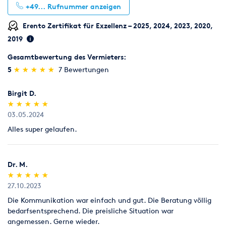
+49...
Rufnummer anzeigen
Erento Zertifikat für Exzellenz – 2025, 2024, 2023, 2020,
2019
Gesamtbewertung des Vermieters:
(*)
(*)
(*)
(*)
(*)
5
★
★
★
★
★
★
★
★
★
★
7 Bewertungen
Birgit D.
(*)
(*)
(*)
(*)
(*)
★
★
★
★
★
★
★
★
★
★
03.05.2024
Alles super gelaufen.
Dr. M.
(*)
(*)
(*)
(*)
(*)
★
★
★
★
★
★
★
★
★
★
27.10.2023
Die Kommunikation war einfach und gut. Die Beratung völlig
bedarfsentsprechend. Die preisliche Situation war
angemessen. Gerne wieder.