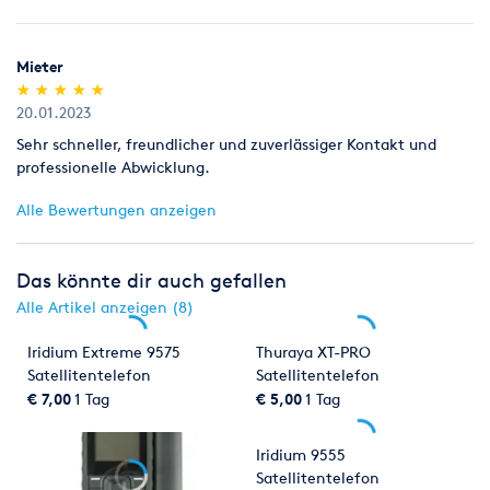
Mieter
(*)
(*)
(*)
(*)
(*)
★
★
★
★
★
★
★
★
★
★
20.01.2023
Sehr schneller, freundlicher und zuverlässiger Kontakt und
professionelle Abwicklung.
Alle Bewertungen anzeigen
Das könnte dir auch gefallen
Alle Artikel anzeigen (8)
Iridium Extreme 9575
Thuraya XT-PRO
Satellitentelefon
Satellitentelefon
€ 7,00
1 Tag
€ 5,00
1 Tag
Iridium 9555
Satellitentelefon