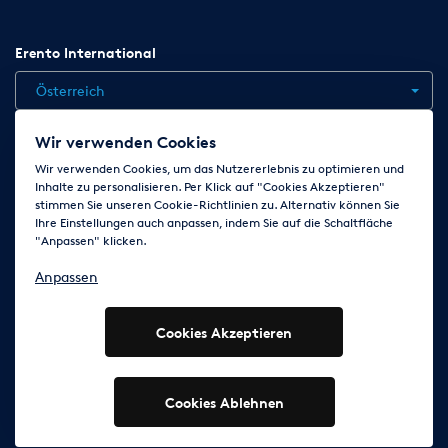
Erento International
Österreich
Wir verwenden Cookies
Jobs
Kontakt
News
Hilfe
Datenschutzerklärung
Wir verwenden Cookies, um das Nutzererlebnis zu optimieren und
Inhalte zu personalisieren. Per Klick auf "Cookies Akzeptieren"
AGB
Impressum
Cookie-Einstellungen ändern
stimmen Sie unseren Cookie-Richtlinien zu. Alternativ können Sie
Ihre Einstellungen auch anpassen, indem Sie auf die Schaltfläche
"Anpassen" klicken.
Folge uns auf
Anpassen
Cookies Akzeptieren
© 2003 - 2026 Erento GmbH - Alle Rechte vorbehalten
Ausgewiesene Marken gehören den jeweiligen Eigentümern.
Cookies Ablehnen