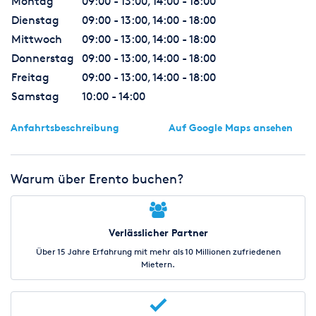
Montag
09:00 - 13:00, 14:00 - 18:00
Abholung/Übergabe zu hinterlegen. Sofern während der
Dienstag
09:00 - 13:00, 14:00 - 18:00
Mietdauer keine Schäden am Fahrzeug verursacht wurden,
Mittwoch
09:00 - 13:00, 14:00 - 18:00
wird Ihnen die Kaution bei der Rückgabe des Fahrzeugs in
voller Höhe zurück erstattet.
Donnerstag
09:00 - 13:00, 14:00 - 18:00
Freitag
09:00 - 13:00, 14:00 - 18:00
Alle unsere Fahrzeuge sind Vollkasko versichert mit einer
Samstag
10:00 - 14:00
Selbstbeteiligung in Höhe von
1.000, - Euro
. Sollte es also zu
einem Schadenfall kommen, sind Sie bestens abgesichert.
Anfahrtsbeschreibung
Auf Google Maps ansehen
Mehrkilometer
werden mit
0,50 Euro
pro gefahrenem
Kilometer berechnet.
Warum über Erento buchen?
Wir bieten auch einen Hol- und Bringservice für unsere
Fahrzeuge an. Die
Kosten
für die
Lieferung
und
Abholung
Ihres Mietwagens sind abhängig von der für uns zu fahrenden
Strecke. Teilen Sie uns bei Ihrer Kontaktaufnahme einfach mit,
Verlässlicher Partner
ob Sie das Fahrzeug geliefert und wieder abgeholt haben
Über 15 Jahre Erfahrung mit mehr als 10 Millionen zufriedenen
möchten und die jeweilige Adresse hierfür.
Mietern.
Reservierung:
Unsere Fahrzeuge können Sie unverbindlich entweder