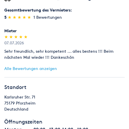
Gesamtbewertung des Vermieters:
(*)
(*)
(*)
(*)
(*)
5
★
★
★
★
★
★
★
★
★
★
1 Bewertungen
Wochenende
Fr. 12 Uhr bis Mo. 10 Uhr
Mieter
(*)
(*)
(*)
(*)
(*)
★
★
★
★
★
★
★
★
★
★
200 km - 200,00 EUR
07.07.2026
300 km - 230,00 EUR
Sehr freundlich, sehr kompetent ... alles bestens !!! Beim
nächsten Mal wieder !!! Dankeschön
500 km - 250,00 EUR
Alle Bewertungen anzeigen
1000 km - 320,00 EUR
- Längere Zeiträume auf Anfrage
Standort
weitere km 0,50 Euro
Karlsruher Str. 71
alle Preise exkl. Kraftstoff
75179
Pforzheim
Deutschland
Wichtige Informationen:
Öffnungszeiten
Die
Kaution
für dieses Fahrzeug beträgt
500, - Euro
und ist
(Bar/vorab bzw. Echtzeit-Überweisen/PayPal)
bei der