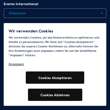
Erento International
Karlsruher Straße 71
Österreich
75179 Pforzheim
Telefon und WhatsApp: 0176/86191375
Jobs
Kontakt
News
Hilfe
Datenschutzerklärung
Wir verwenden Cookies
AGB
Impressum
Cookie-Einstellungen ändern
Wir verwenden Cookies, um das Nutzererlebnis zu optimieren und
Inhalte zu personalisieren. Per Klick auf "Cookies Akzeptieren"
stimmen Sie unseren Cookie-Richtlinien zu. Alternativ können Sie
Ihre Einstellungen auch anpassen, indem Sie auf die Schaltfläche
Folge uns auf
"Anpassen" klicken.
Anpassen
Cookies Akzeptieren
© 2003 - 2026 Erento Campanda GmbH - Alle Rechte
vorbehalten
Ausgewiesene Marken gehören den jeweiligen Eigentümern.
Cookies Ablehnen