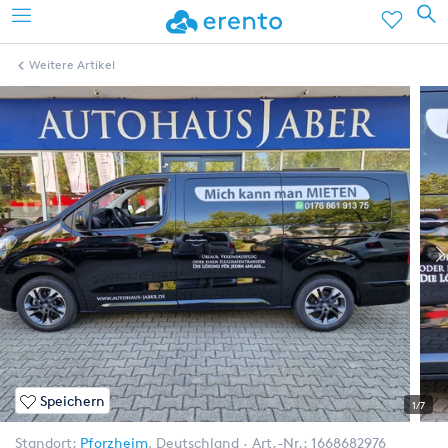
Weitere Artikel
Speichern
1/7
Standort:
Pforzheim
,
Deutschland
Art.-Nr.:
1668682976