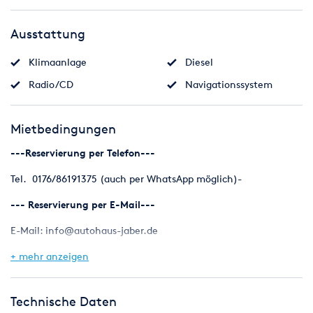
Ausstattung
Klimaanlage
Diesel
Radio/CD
Navigationssystem
Mietbedingungen
---Reservierung per Telefon---
Tel. 0176/86191375 (auch per WhatsApp möglich)-
--- Reservierung per E-Mail---
E-Mail: info@autohaus-jaber.de
Mieten Sie jetzt unseren 8/9-Sitzer zu günstigen Preisen! Ob
+ mehr anzeigen
für den Urlaub, Junggesellenabschiede, Vereinsausflüge, einen
Flughafentransfer oder Tagesausflüge!
Technische Daten