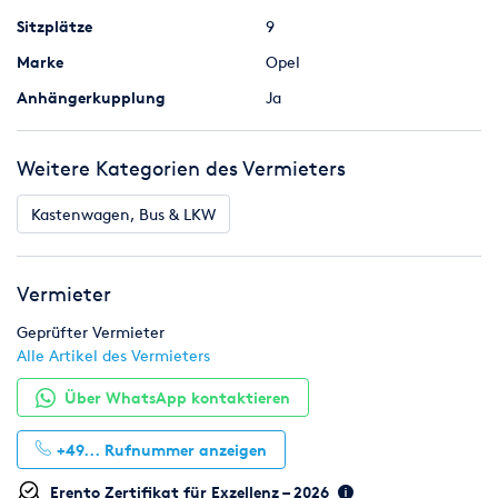
Checkliste:
- Personalausweis + Führerschein
Sitzplätze
9
- Mindestalter 18 Jahre
Marke
Opel
- Mindestdauer Führerschein 12 Monate
- 500 € Kaution + Mietpreis in Bar, PayPal, oder vorab bzw
Anhängerkupplung
Ja
Echtzeit-Überweisung
- Inkl. Vollkasko mit 1000 € Selbstbeteiligung
Weitere Kategorien des Vermieters
Kastenwagen, Bus & LKW
Montag bis Freitag
Tag = 24 Std.
Vermieter
100 km - 120,00 EUR/Tag
Geprüfter Vermieter
Alle Artikel des Vermieters
200 km - 150,00 EUR/Tag
Über WhatsApp kontaktieren
300 km - 180,00 EUR/Tag
500 km - 200,00 EUR/Tag
+49...
Rufnummer anzeigen
1000 km - 270,00 EUR/Tag
Erento Zertifikat für Exzellenz – 2026