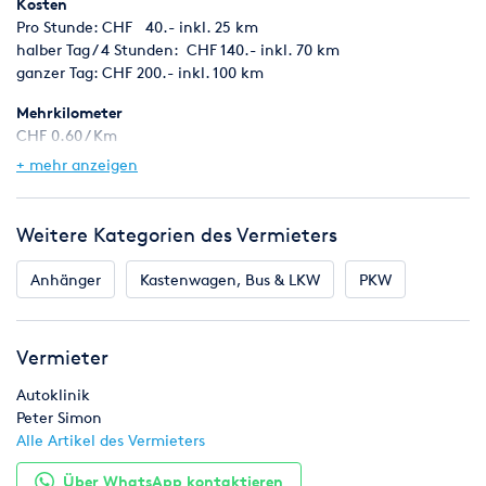
Kosten
Pro Stunde: CHF 40.- inkl. 25 km
halber Tag / 4 Stunden: CHF 140.- inkl. 70 km
ganzer Tag: CHF 200.- inkl. 100 km
Mehrkilometer
CHF 0.60 / Km
+ mehr anzeigen
Versicherung
Vollkasko Versicherung inkl. (CHF 1500.- Selbstbehalt)
Weitere Kategorien des Vermieters
Kaution (Bargeld)
CHF 500.- (Führerausweis erforderlich)
Anhänger
Kastenwagen, Bus & LKW
PKW
Masse
Länge 4m / Breite 2m / Höhe 2m
Vermieter
Bemerkung
halber Tag: max. 4h / ganzer Tag: max 24h
Autoklinik
Peter Simon
Die Fahrzeuge sind jeweils vollgetankt und sauber und müssen
Alle Artikel des Vermieters
im gleichen Zustand wieder retourniert werden
Über WhatsApp kontaktieren