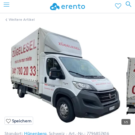
Weitere Artikel
Speichern
1/5
Standort:
Hünenberg
,
Schweiz
Art.-Nr.:
7796857416