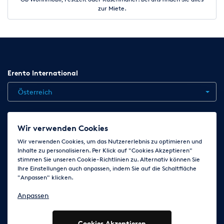
zur Miete.
Erento International
Österreich
Jobs
Kontakt
News
Hilfe
Datenschutzerklärung
Wir verwenden Cookies
AGB
Impressum
Cookie-Einstellungen ändern
Wir verwenden Cookies, um das Nutzererlebnis zu optimieren und
Inhalte zu personalisieren. Per Klick auf "Cookies Akzeptieren"
stimmen Sie unseren Cookie-Richtlinien zu. Alternativ können Sie
Ihre Einstellungen auch anpassen, indem Sie auf die Schaltfläche
Folge uns auf
"Anpassen" klicken.
Anpassen
Cookies Akzeptieren