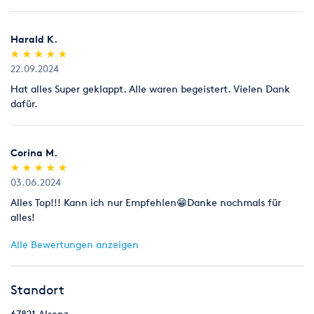
Harald K.
(*)
(*)
(*)
(*)
(*)
★
★
★
★
★
★
★
★
★
★
22.09.2024
Hat alles Super geklappt. Alle waren begeistert. Vielen Dank
dafür.
Corina M.
(*)
(*)
(*)
(*)
(*)
★
★
★
★
★
★
★
★
★
★
03.06.2024
Alles Top!!! Kann ich nur Empfehlen😁Danke nochmals für
alles!
Alle Bewertungen anzeigen
Standort
67821
Alsenz