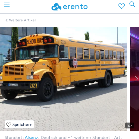
Weitere Artikel
Speichern
1/7
Standort:
Alsenz
,
Deutschland
+ 1 weiterer Standort
Art.-