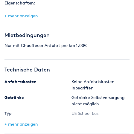
Eigenschaften:
Sounsystem
+ mehr anzeigen
Tabledancestange
Discofloor
und vieles mehr.
Mietbedingungen
Bei Interesse an unserem Partybus oder Fragen zur Anmietung
Nur mit Chauffeuer Anfahrt pro km 1,00€
können Sie uns gerne anrufen. Unsere Telefonnummer
erhalten Sie oben rechts durch Klicken auf den Button
"Rufnummer anzeigen".
Technische Daten
Anfahrtskosten
Keine Anfahrtskosten
inbegriffen
Getränke
Getränke Selbstversorgung
nicht möglich
Typ
US School bus
Personen
Mehr als 20
+ mehr anzeigen