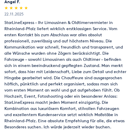
Angel F.
(*)
(*)
(*)
(*)
(*)
★
★
★
★
★
★
★
★
★
★
22.11.2025
StarLineExpress – Ihr Limousinen & Oldtimervermieter in
Rheinland-Pfalz liefert wirklich erstklassigen Service. Vom
ersten Kontakt bis zum Abschluss war alles absolut
professionell, zuverlässig und auf höchstem Niveau. Die
Kommunikation war schnell, freundlich und transparent, und
alle Wünsche wurden ohne Zögern berücksichtigt. Die
Fahrzeuge – sowohl Limousinen als auch Oldtimer – befinden
sich in einem beeindruckend gepflegten Zustand. Man merkt
sofort, dass hier mit Leidenschaft, Liebe zum Detail und echter
Hingabe gearbeitet wird. Die Chauffeure sind ausgesprochen
höflich, pünktlich und perfekt organisiert, sodass man sich
vom ersten Moment an wohl und gut aufgehoben fühlt. Ob
Hochzeit, Event, Fotoshooting oder ein besonderer Anlass:
StarLineExpress macht jeden Moment einzigartig. Die
Kombination aus luxuriösem Komfort, stilvollen Fahrzeugen
und exzellentem Kundenservice setzt wirklich Maßstäbe in
Rheinland-Pfalz. Eine absolute Empfehlung für alle, die etwas
Besonderes suchen. Ich würde jederzeit wieder buchen.