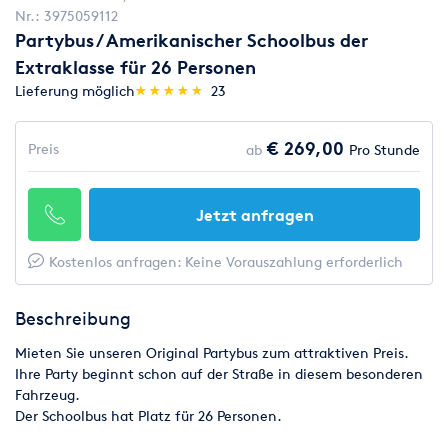
Nr.:
3975059112
Partybus / Amerikanischer Schoolbus der
Extraklasse für 26 Personen
(*)
(*)
(*)
(*)
(*)
Lieferung möglich
★
★
★
★
★
★
★
★
★
★
23
€ 269,00
Preis
ab
Pro Stunde
Jetzt anfragen
Kostenlos anfragen: Keine Vorauszahlung erforderlich
Beschreibung
Mieten Sie unseren Original Partybus zum attraktiven Preis.
Ihre Party beginnt schon auf der Straße in diesem besonderen
Fahrzeug.
Der Schoolbus hat Platz für 26 Personen.