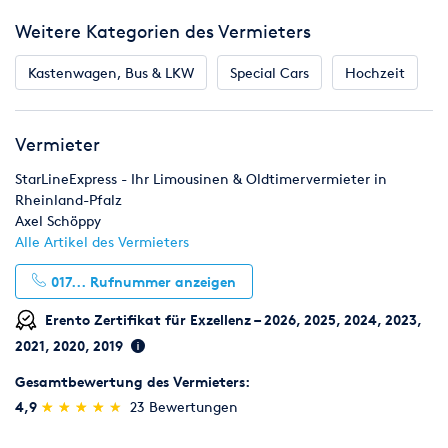
Weitere Kategorien des Vermieters
Kastenwagen, Bus & LKW
Special Cars
Hochzeit
Vermieter
StarLineExpress - Ihr Limousinen & Oldtimervermieter in
Rheinland-Pfalz
Axel Schöppy
Alle Artikel des Vermieters
017...
Rufnummer anzeigen
Erento Zertifikat für Exzellenz – 2026, 2025, 2024, 2023,
2021, 2020, 2019
Gesamtbewertung des Vermieters:
(*)
(*)
(*)
(*)
(*)
4,9
★
★
★
★
★
★
★
★
★
★
23 Bewertungen