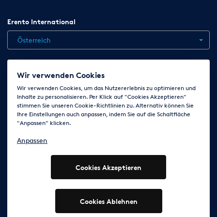
Erento International
Österreich
Jobs
Kontakt
News
Hilfe
Datenschutzerklärung
Wir verwenden Cookies
AGB
Impressum
Cookie-Einstellungen ändern
Wir verwenden Cookies, um das Nutzererlebnis zu optimieren und
Inhalte zu personalisieren. Per Klick auf "Cookies Akzeptieren"
stimmen Sie unseren Cookie-Richtlinien zu. Alternativ können Sie
Ihre Einstellungen auch anpassen, indem Sie auf die Schaltfläche
Folge uns auf
"Anpassen" klicken.
Anpassen
Cookies Akzeptieren
© 2003 - 2026 Erento Campanda GmbH - Alle Rechte
vorbehalten
Ausgewiesene Marken gehören den jeweiligen Eigentümern.
Cookies Ablehnen