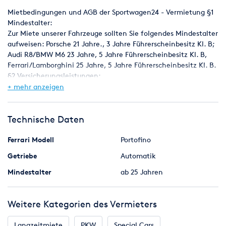
Mietbedingungen und AGB der Sportwagen24 - Vermietung §1
Mindestalter:
Zur Miete unserer Fahrzeuge sollten Sie folgendes Mindestalter
aufweisen: Porsche 21 Jahre., 3 Jahre Führerscheinbesitz Kl. B;
Audi R8/BMW M6 23 Jahre, 5 Jahre Führerscheinbesitz Kl. B,
Ferrari/Lamborghini 25 Jahre, 5 Jahre Führerscheinbesitz Kl. B.
§2 Versicherungsleistungen:
Die genannten Preise sind inkl. einer Vollkaskoversicherung für
+ mehr anzeigen
das Fahrzeug. Die Selbstbeteiligung für den Mieter beträgt bei
Teilkasko-/Vollkasko-Fällen 5000, -€ / 5000, -€. Abgestellte
Fahrzeuge müssen ordnungsgemäß gegen Diebstahl gesichert
Technische Daten
werden.
§3 Ausreisebestimmung:
Ferrari Modell
Portofino
Die Ausreise in Länder außerhalb der Bundesrepublik
Getriebe
Automatik
Deutschland ist grundsätzlich gestattet muss jedoch vorab
schriftlich im Mietvertrag festgehalten werden.
Mindestalter
ab 25 Jahren
§4 Stornierung:
Sie können Ihre Fahrzeug-Reservierung bis spätestens 24
Stunden vor dem vereinbarten Mietbeginn gegen 20% des
Weitere Kategorien des Vermieters
Mietbetrages Storno-Gebühr absagen. Innerhalb dieser 24h
fallen Stornogebühren i.H.v. 50% des Mietpreises an.
Langzeitmiete
PKW
Special Cars