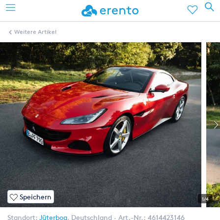
Weitere Artikel
Speichern
1/4
Standort:
Jüterbog
,
Deutschland
Art.-Nr.:
4614423146