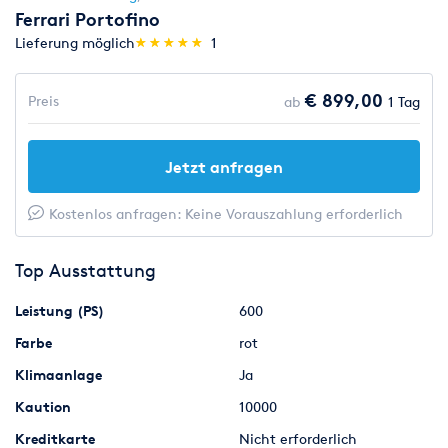
Ferrari Portofino
(*)
(*)
(*)
(*)
(*)
Lieferung möglich
★
★
★
★
★
★
★
★
★
★
1
€ 899,00
Preis
ab
1 Tag
Jetzt anfragen
Kostenlos anfragen: Keine Vorauszahlung erforderlich
Top Ausstattung
Leistung (PS)
600
Farbe
rot
Klimaanlage
Ja
Kaution
10000
Kreditkarte
Nicht erforderlich