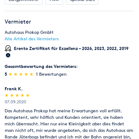
§6 Kaution:
Bei Abholung des Fahrzeuges fällt eine Kaution an, welche in
bar oder per Kreditkarte zu hinterlegen ist und nach
Vermieter
mängelfreier Fahrzeugrückgabe wieder ausgezahlt wird. Die
Höhe der Kaution richtet sich nach dem jeweiligen
Autohaus Prokop GmbH
Fahrzeugtyp. Ebenso müssen ein gültiger Personalausweis &
Alle Artikel des Vermieters
Führerschein vorgelegt werden. Im Falle einer Beschädigung
Erento Zertifikat für Exzellenz – 2026, 2023, 2022, 2019
des gemieteten Fahrzeugs ist der Vermieter berechtigt vorerst
die volle Kaution einzubehalten, bis die Reparatur
durchgeführt wurde, die Schadenssumme bekannt ist und die
Gesamtbewertung des Vermieters:
Schuldfrage ausreichend geklärt wurde. Die Kaution dient auch
(*)
(*)
(*)
(*)
(*)
5
★
★
★
★
★
★
★
★
★
★
1 Bewertungen
im Falle der Nichtzahlung von Mietraten als Absicherung für
den Vermieter und darf so lange einbehalten/gebucht werden,
Frank K.
bis dieser die Forderungen begleicht. Der Vermieter behält sich
(*)
(*)
(*)
(*)
(*)
★
★
★
★
★
★
★
★
★
★
das Recht vor, Barkautionen per Banküberweisung zeitnah
07.09.2020
nach mängelfreier Rückgabe an den Mieter auszuzahlen.
Das Autohaus Prokop hat meine Erwartungen voll erfüllt.
§7 Inklusiv-Kilometer und Erweiterungen:
Kompetent, sehr höflich und Kunden orientiert, sie haben
Die Inklusiv-Kilometer können Sie auf den Angebotsseiten
mich überrascht. Hier nur eine Kleinigkeit aber dies findet
unserer Homepage einsehen. Individuelle Pakete mit
man nicht oft, mir wurde angeboten, da sich das Autohaus am
Mehrkilometern können separat und schriftlich vereinbart
Rande Jüterbogs befindet und ich mit der Bahn angereist bin,