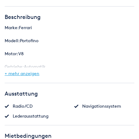
Beschreibung
Marke:Ferrari
Modell:Portofino
Motor:V8
Getriebe:Automatik
+ mehr anzeigen
Farbe:Rot
max. Geschwindigkeit:330 Km/h
Ausstattung
Radio/CD
Navigationssystem
Lederausstattung
Mietbedingungen