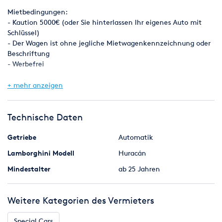
z.B. Versicherung )
Mietbedingungen:
- Kaution 5000€ (oder Sie hinterlassen Ihr eigenes Auto mit
Wir sind eine offizielle Autovermietung mit entsprechenden
Schlüssel)
Eintragungen in jedem Fahrzeugschein.
- Der Wagen ist ohne jegliche Mietwagenkennzeichnung oder
Beschriftung
Nehmen Sie gerne telefonisch Kontakt mit uns auf. Wir
- Werbefrei
beraten Sie gerne!
01736106790
+ mehr anzeigen
Technische Daten
Getriebe
Automatik
Lamborghini Modell
Huracán
Mindestalter
ab 25 Jahren
Weitere Kategorien des Vermieters
Special Cars