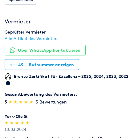
Vermieter
Geprüfter Vermieter
Alle Artikel des Vermieters
Über WhatsApp kontaktieren
+49...
Rufnummer anzeigen
Erento Zertifikat für Exzellenz – 2025, 2024, 2023, 2022
Gesamtbewertung des Vermieters:
(*)
(*)
(*)
(*)
(*)
5
★
★
★
★
★
★
★
★
★
★
3 Bewertungen
York-Ole G.
(*)
(*)
(*)
(*)
(*)
★
★
★
★
★
★
★
★
★
★
10.03.2024