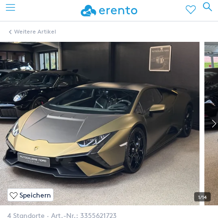
Weitere Artikel
Speichern
1/14
4 Standorte
Art.-Nr.:
3355621723