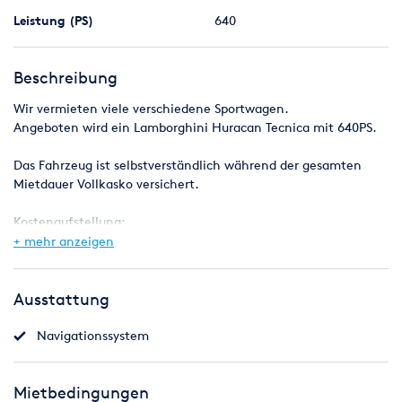
Leistung (PS)
640
Beschreibung
Wir vermieten viele verschiedene Sportwagen.
Angeboten wird ein Lamborghini Huracan Tecnica mit 640PS.
Das Fahrzeug ist selbstverständlich während der gesamten
Mietdauer Vollkasko versichert.
Kostenaufstellung:
Lamborghini Huracan Tecnica1499€ inkl. 250km
+ mehr anzeigen
24h Tarif
640PS
Ausstattung
Navigationssystem
Details:
- Lieferkosten nach Absprache
Mietbedingungen
-- Es kommen sonst keine weiteren Kosten auf Sie zu. (wie