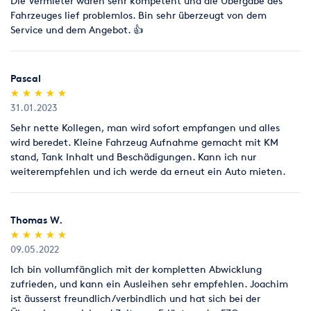
Die Vermieter waren sehr kompetent und die Übergabe des
Fahrzeuges lief problemlos. Bin sehr überzeugt von dem
Service und dem Angebot. 👍
Pascal
(*)
(*)
(*)
(*)
(*)
★
★
★
★
★
★
★
★
★
★
31.01.2023
Sehr nette Kollegen, man wird sofort empfangen und alles
wird beredet. Kleine Fahrzeug Aufnahme gemacht mit KM
stand, Tank Inhalt und Beschädigungen. Kann ich nur
weiterempfehlen und ich werde da erneut ein Auto mieten.
Thomas W.
(*)
(*)
(*)
(*)
(*)
★
★
★
★
★
★
★
★
★
★
09.05.2022
Ich bin vollumfänglich mit der kompletten Abwicklung
zufrieden, und kann ein Ausleihen sehr empfehlen. Joachim
ist äusserst freundlich/verbindlich und hat sich bei der