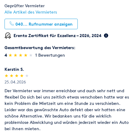
Geprüfter Vermieter
Alle Artikel des Vermieters
040...
Rufnummer anzeigen
Erento Zertifikat für Exzellenz – 2026, 2024
Gesamtbewertung des Vermieters:
(*)
(*)
(*)
(*)
( )
4
★
★
★
★
★
★
★
★
★
★
1 Bewertungen
Kerstin S.
(*)
(*)
(*)
(*)
( )
★
★
★
★
★
★
★
★
★
★
25.04.2026
Der Vermieter war immer erreichbar und auch sehr nett und
flexibel Da sich bei uns zeitlich etwas verschoben hatte war es
kein Problem die Mietzeit um eine Stunde zu verschieben.
Leider war das gewünschte Auto defekt aber wir hatten eine
schöne Alternative. Wir bedanken uns für die wirklich
problemlose Abwicklung und würden jederzeit wieder ein Auto
bei ihnen mieten.