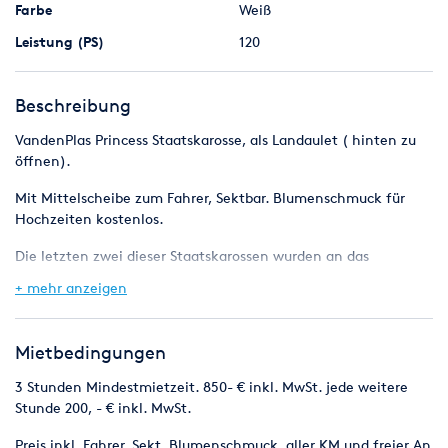
Farbe
Weiß
Leistung (PS)
120
Beschreibung
VandenPlas Princess Staatskarosse, als Landaulet ( hinten zu
öffnen).
Mit Mittelscheibe zum Fahrer, Sektbar. Blumenschmuck für
Hochzeiten kostenlos.
Die letzten zwei dieser Staatskarossen wurden an das
englische Königshaus geliefert, wo sie noch heute für
+ mehr anzeigen
Staatsakte und Hochzeiten,
eingesetzt werden.
Mietbedingungen
Mindestmietzeit sind 3 Stunden, Preis dafür 850,- € inkl.
3 Stunden Mindestmietzeit. 850- € inkl. MwSt. jede weitere
MwSt., Fahrer, Blumenschmuck, Sekt, aller KM und freier An
Stunde 200, - € inkl. MwSt.
und Abfahrt innerhalb von
Preis inkl. Fahrer, Sekt, Blumenschmuck, aller KM und freier An