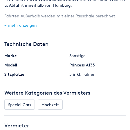
Hamburg. Außerhalb wird eine Pauschale nach Zone
u. Abfahrt innerhalb von Hamburg.
berechnet. Jede weitere Stunde 200,- € inkl. MwSt.
Fahrten Außerhalb werden mit einer Pauschale berechnet.
Ideal für große Hochzeitskleider oder Drohnenaufnahmen.
+ mehr anzeigen
Technische Daten
Marke
Sonstige
Modell
Princess A135
Sitzplätze
5 inkl. Fahrer
Weitere Kategorien des Vermieters
Special Cars
Hochzeit
Vermieter