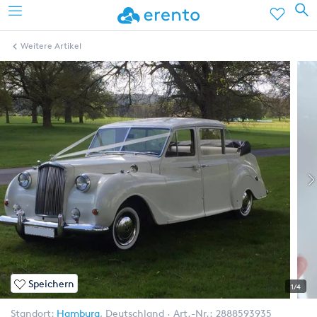
Weitere Artikel
Speichern
1/4
Standort:
Hamburg
,
Deutschland
Art.-Nr.:
2888593935