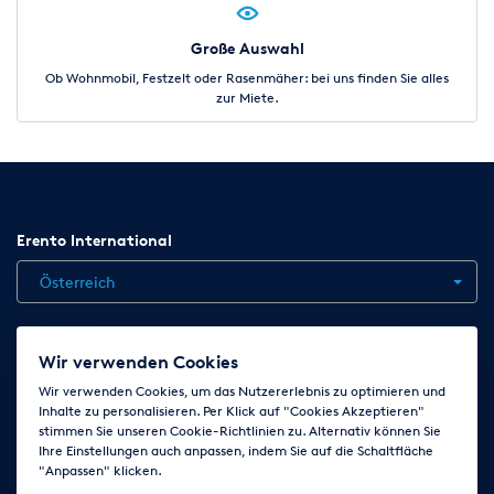
Große Auswahl
Ob Wohnmobil, Festzelt oder Rasenmäher: bei uns finden Sie alles
zur Miete.
Erento International
Österreich
Jobs
Kontakt
News
Hilfe
Datenschutzerklärung
Wir verwenden Cookies
AGB
Impressum
Cookie-Einstellungen ändern
Wir verwenden Cookies, um das Nutzererlebnis zu optimieren und
Inhalte zu personalisieren. Per Klick auf "Cookies Akzeptieren"
stimmen Sie unseren Cookie-Richtlinien zu. Alternativ können Sie
Ihre Einstellungen auch anpassen, indem Sie auf die Schaltfläche
Folge uns auf
"Anpassen" klicken.