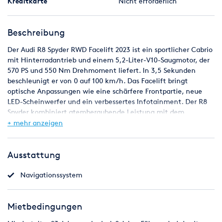
Kreditkarte
Nicht erforderlich
Beschreibung
Der Audi R8 Spyder RWD Facelift 2023 ist ein sportlicher Cabrio
mit Hinterradantrieb und einem 5,2-Liter-V10-Saugmotor, der
570 PS und 550 Nm Drehmoment liefert. In 3,5 Sekunden
beschleunigt er von 0 auf 100 km/h. Das Facelift bringt
optische Anpassungen wie eine schärfere Frontpartie, neue
LED-Scheinwerfer und ein verbessertes Infotainment. Der R8
Spyder kombiniert atemberaubende Leistung mit dem
Fahrgefühl eines offenen Fahrzeugs und bietet gleichzeitig
+ mehr anzeigen
Hightech-Features und ein luxuriöses Interieur.
Ausstattung
Navigationssystem
Mietbedingungen