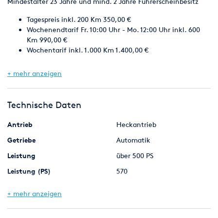
Mindestalter 23 Jahre und mind. 2 Jahre Führerscheinbesitz
Tagespreis inkl. 200 Km 350,00 €
Wochenendtarif Fr. 10:00 Uhr - Mo. 12:00 Uhr inkl. 600
Km 990,00 €
Wochentarif inkl. 1.000 Km 1.400,00 €
Kaution: 1x Kreditkarte oder Bar 2.000 €
+ mehr anzeigen
Das Fahrzeug darf nicht auf der Rennstrecke bewegt
werden!
Technische Daten
Falls Sie mit dem Fahrzeug eine fahrt ins Ausland planen,
Antrieb
Heckantrieb
geben Sie uns bitte bei Anfrage bescheid, da nicht jedes Land
genehmigt werden kann.
Getriebe
Automatik
Leistung
über 500 PS
Leistung (PS)
570
AGBs finden Sie auf unserer Homepage.
Marke
Audi
Ihr Team Golden Cars
+ mehr anzeigen
Mindestalter
ab 23 Jahren