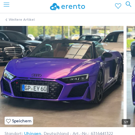
Weitere Artikel
Speichern
1/7
Standort:
Uhingen
,
Deutschland
Art.-Nr.:
6316441322