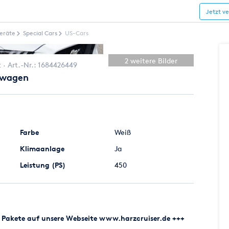
Jetzt v
eräte
Special Cars
US-Cars
2 weitere Bilder
t
Art.-Nr.:
1684426449
twagen
Farbe
Weiß
Klimaanlage
Ja
Leistung (PS)
450
nd Pakete auf unsere Webseite www.harzcruiser.de +++