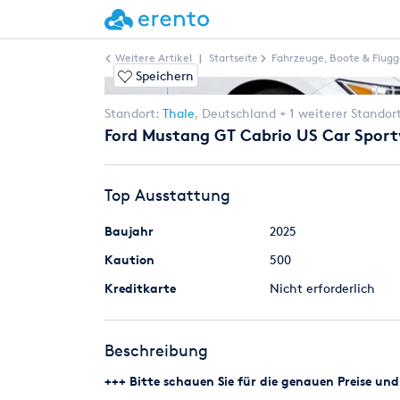
Weitere Artikel
|
Startseite
Fahrzeuge, Boote & Flugg
Speichern
Standort:
Thale
,
Deutschland
+ 1 weiterer Standor
Ford Mustang GT Cabrio US Car Spor
Top Ausstattung
Baujahr
2025
Kaution
500
Kreditkarte
Nicht erforderlich
Beschreibung
+++ Bitte schauen Sie für die genauen Preise u