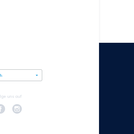
rnational
ch
lge uns auf