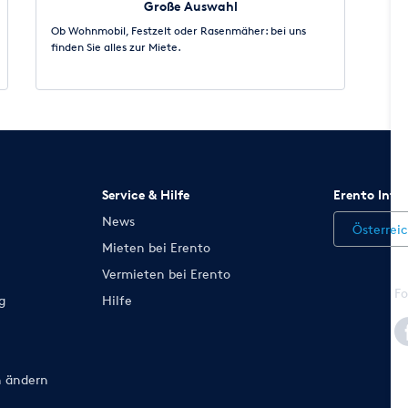
Große Auswahl
Ob Wohnmobil, Festzelt oder Rasenmäher: bei uns
finden Sie alles zur Miete.
Service & Hilfe
Erento Inte
News
Österrei
Mieten bei Erento
Vermieten bei Erento
Fo
g
Hilfe
n ändern