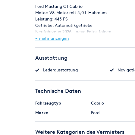
Ford Mustang GT Cabrio
Motor: V8-Motor mit 5,0 L Hubraum
Leistung: 445 PS
Getriebe: Automatikgetriebe
Neufahrzeug 2026 - neue Fotos folgen...
Farbe: weiß
+ mehr anzeigen
Ausstattung:
- Klimaanlage
Ausstattung
- Navi
- Premium Soundanlage
Lederausstattung
Navigat
- Einparkhilfe (Hinten, Kamera)
- Elektr. Fensterheber
- Elektr. Sitzeinstellung
Technische Daten
- Sitzheizung
- Isofix (Kindersitzbefestigung)
Fahrzeugtyp
Cabrio
Marke
Ford
Weitere Kategorien des Vermieters