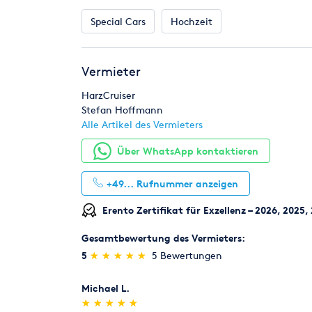
Special Cars
Hochzeit
Vermieter
HarzCruiser
Stefan Hoffmann
Alle Artikel des Vermieters
Über WhatsApp kontaktieren
+49...
Rufnummer anzeigen
Erento Zertifikat für Exzellenz – 2026, 2025,
Gesamtbewertung des Vermieters:
(*)
(*)
(*)
(*)
(*)
5
★
★
★
★
★
★
★
★
★
★
5 Bewertungen
Michael L.
(*)
(*)
(*)
(*)
(*)
★
★
★
★
★
★
★
★
★
★