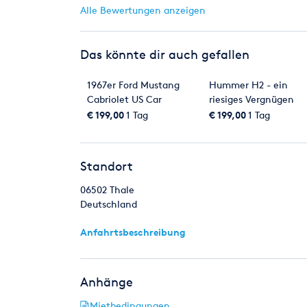
Alle Bewertungen anzeigen
Das könnte dir auch gefallen
1967er Ford Mustang
Hummer H2 - ein
Cabriolet US Car
riesiges Vergnügen
Oldtimer
€ 199,00
1 Tag
€ 199,00
1 Tag
Standort
06502
Thale
Deutschland
Anfahrtsbeschreibung
Anhänge
Mietbedingungen