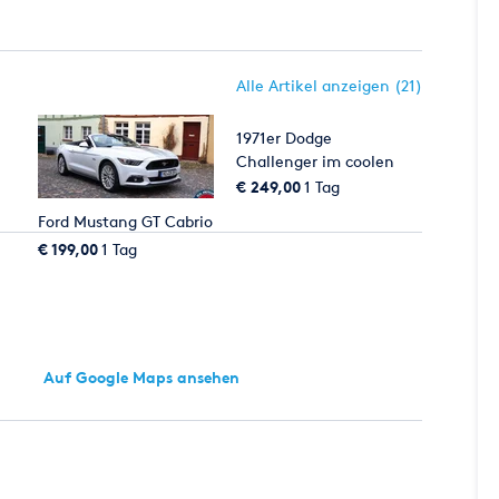
Alle Artikel anzeigen (21)
1971er Dodge
Challenger im coolen
Patina-Look
€ 249,00
1 Tag
Ford Mustang GT Cabrio
€ 199,00
1 Tag
Auf Google Maps ansehen