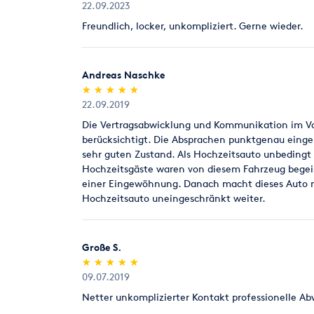
22.09.2023
Freundlich, locker, unkompliziert. Gerne wieder.
Andreas Naschke
(*)
(*)
(*)
(*)
(*)
★
★
★
★
★
★
★
★
★
★
22.09.2019
Die Vertragsabwicklung und Kommunikation im Vo
berücksichtigt. Die Absprachen punktgenau eingeh
sehr guten Zustand. Als Hochzeitsauto unbedingt
Hochzeitsgäste waren von diesem Fahrzeug begeis
einer Eingewöhnung. Danach macht dieses Auto nu
Hochzeitsauto uneingeschränkt weiter.
Große S.
(*)
(*)
(*)
(*)
(*)
★
★
★
★
★
★
★
★
★
★
09.07.2019
Netter unkomplizierter Kontakt professionelle Abw