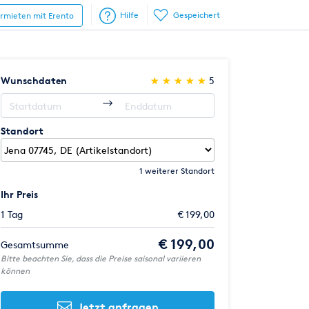
Hilfe
Gespeichert
ermieten mit Erento
(*)
(*)
(*)
(*)
(*)
Wunschdaten
★
★
★
★
★
★
★
★
★
★
5
Standort
1 weiterer Standort
Ihr Preis
1 Tag
€ 199,00
€ 199,00
Gesamtsumme
Bitte beachten Sie, dass die Preise saisonal variieren
können
Jetzt anfragen