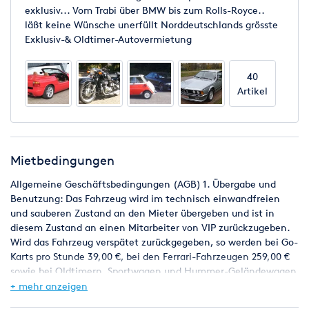
exklusiv... Vom Trabi über BMW bis zum Rolls-Royce..
läßt keine Wünsche unerfüllt Norddeutschlands grösste
Exklusiv-& Oldtimer-Autovermietung
40
Artikel
Mietbedingungen
Allgemeine Geschäftsbedingungen (AGB) 1. Übergabe und
Benutzung: Das Fahrzeug wird im technisch einwandfreien
und sauberen Zustand an den Mieter übergeben und ist in
diesem Zustand an einen Mitarbeiter von VIP zurückzugeben.
Wird das Fahrzeug verspätet zurückgegeben, so werden bei Go-
Karts pro Stunde 39,00 €, bei den Ferrari-Fahrzeugen 259,00 €
sowie bei Oldtimern, Sportwagen und Hummer-Geländewagen
mind. 119,00 € /Std.in Rechnung gestellt. Die Kosten für
+ mehr anzeigen
Kilometer, die über den "Frei-Kilometer-Paketen" liegen,