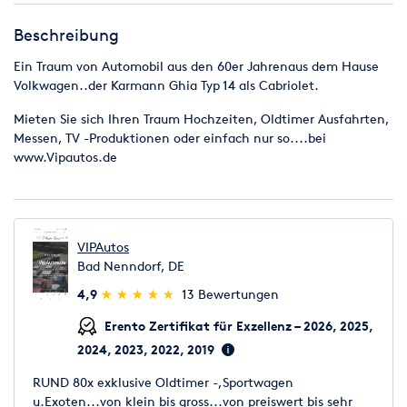
Beschreibung
Ein Traum von Automobil aus den 60er Jahrenaus dem Hause
Volkwagen..der Karmann Ghia Typ 14 als Cabriolet.
Mieten Sie sich Ihren Traum Hochzeiten, Oldtimer Ausfahrten,
Messen, TV -Produktionen oder einfach nur so....bei
www.Vipautos.de
VIPAutos
Bad Nenndorf, DE
(*)
(*)
(*)
(*)
(*)
4,9
★
★
★
★
★
★
★
★
★
★
13 Bewertungen
Erento Zertifikat für Exzellenz – 2026, 2025,
2024, 2023, 2022, 2019
RUND 80x exklusive Oldtimer -,Sportwagen
u.Exoten...von klein bis gross...von preiswert bis sehr