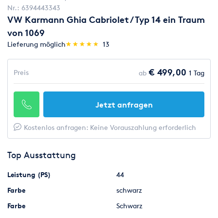
Nr.:
6394443343
VW Karmann Ghia Cabriolet / Typ 14 ein Traum
von 1069
(*)
(*)
(*)
(*)
(*)
Lieferung möglich
★
★
★
★
★
★
★
★
★
★
13
€ 499,00
Preis
ab
1 Tag
Jetzt anfragen
Kostenlos anfragen: Keine Vorauszahlung erforderlich
Top Ausstattung
Leistung (PS)
44
Farbe
schwarz
Farbe
Schwarz