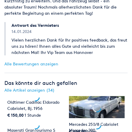
kurzfristig zu erweitern. Und das Fahrzeug selbst - ein
absoluter Traum! Nochmals allerherzlichsten Dank für die
perfekte Begleitung an einem perfekten Tag!
Antwort des Vermieters
14.01.2024
Vielen herzlichen Dank für Ihr positives feedback, das freut
uns zu hören! Ihnen alles Gute und vielleicht bis zum
nächsten Mal! Ihr Vip Team aus Hannover
Alle Bewertungen anzeigen
Das könnte dir auch gefallen
Alle Artikel anzeigen (34)
Oldtimer Cadillac Eldorado
Cabriolet, Bj. 1956
€ 150,00
1 Stunde
Mercedes 250/8 Cabriolet
Maserati GranTourismo S
Mercedes 200
€ 499,00
1 Tag