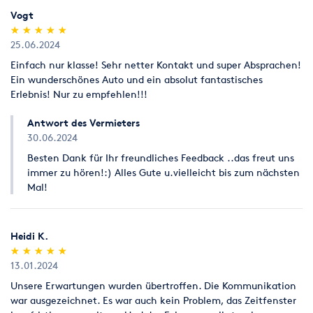
war Fahrzeugführer? Adresse und Versicherungsnummer der
Vogt
anderen Unfallbeteiligten sowie die amtlichen Kennzeichen
(*)
(*)
(*)
(*)
(*)
★
★
★
★
★
★
★
★
★
★
der am Unfall beteiligten Fahrzeuge detaillierter Unfallbericht
25.06.2024
(einschließlich Zeichnung) sowie Namen und Adresse
Einfach nur klasse! Sehr netter Kontakt und super Absprachen!
möglicher Zeugen erkennbares Schadensausmaß (Tod,
Ein wunderschönes Auto und ein absolut fantastisches
Verletzung, Sachschaden) Angaben zum derzeitigen
Erlebnis! Nur zu empfehlen!!!
Aufenthaltsort des Fahrzeuges 5. Mietpreis: Die Miete ist in
vollem Umfang im Voraus in bar zu bezahlen. Es gilt die aktuell
Antwort des Vermieters
gültige Preisliste. 6. Gerichtsstand: Ausschließlicher
30.06.2024
Gerichtsstand für Streitigkeiten im Zusammenhang mit
diesem Vertrag ist der Geschäftssitz von VIP, sofern der Mieter
Besten Dank für Ihr freundliches Feedback ..das freut uns
Kaufmann ist. ©2007 VIP World Travel
immer zu hören!:) Alles Gute u.vielleicht bis zum nächsten
Mal!
Heidi K.
(*)
(*)
(*)
(*)
(*)
★
★
★
★
★
★
★
★
★
★
13.01.2024
Unsere Erwartungen wurden übertroffen. Die Kommunikation
war ausgezeichnet. Es war auch kein Problem, das Zeitfenster