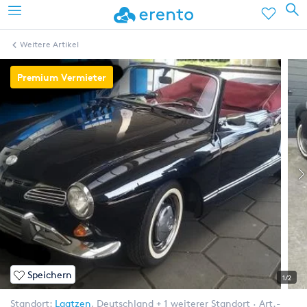
Weitere Artikel
Premium Vermieter
Speichern
1/2
Standort:
Laatzen
,
Deutschland
+ 1 weiterer Standort
Art.-