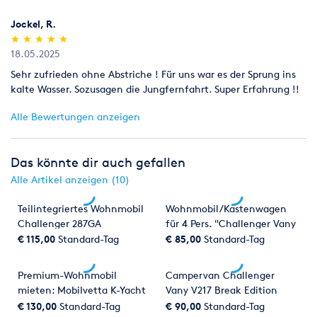
Jockel, R.
(*)
(*)
(*)
(*)
(*)
★
★
★
★
★
★
★
★
★
★
18.05.2025
Sehr zufrieden ohne Abstriche ! Für uns war es der Sprung ins
kalte Wasser. Sozusagen die Jungfernfahrt. Super Erfahrung !!
Alle Bewertungen anzeigen
Das könnte dir auch gefallen
Alle Artikel anzeigen (10)
Teilintegriertes Wohnmobil
Wohnmobil/Kastenwagen
Challenger 287GA
für 4 Pers. "Challenger Vany
*Automatik*
V114 MAX"
€ 115,00
Standard-Tag
€ 85,00
Standard-Tag
Premium-Wohnmobil
Campervan Challenger
mieten: Mobilvetta K-Yacht
Vany V217 Break Edition
86 Teknoline
€ 130,00
Standard-Tag
€ 90,00
Standard-Tag