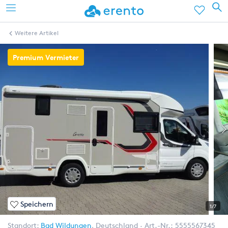
Weitere Artikel
Premium Vermieter
Speichern
1/7
Standort:
Bad Wildungen
,
Deutschland
Art.-Nr.:
5555567345