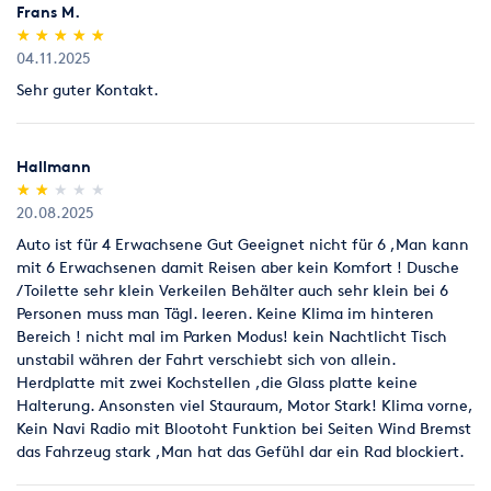
Frans M.
(*)
(*)
(*)
(*)
(*)
★
★
★
★
★
★
★
★
★
★
04.11.2025
Sehr guter Kontakt.
Hallmann
(*)
(*)
( )
( )
( )
★
★
★
★
★
★
★
★
★
★
20.08.2025
Auto ist für 4 Erwachsene Gut Geeignet nicht für 6 ,Man kann
mit 6 Erwachsenen damit Reisen aber kein Komfort ! Dusche
/Toilette sehr klein Verkeilen Behälter auch sehr klein bei 6
Personen muss man Tägl. leeren. Keine Klima im hinteren
Bereich ! nicht mal im Parken Modus! kein Nachtlicht Tisch
unstabil währen der Fahrt verschiebt sich von allein.
Herdplatte mit zwei Kochstellen ,die Glass platte keine
Halterung. Ansonsten viel Stauraum, Motor Stark! Klima vorne,
Kein Navi Radio mit Blootoht Funktion bei Seiten Wind Bremst
das Fahrzeug stark ,Man hat das Gefühl dar ein Rad blockiert.