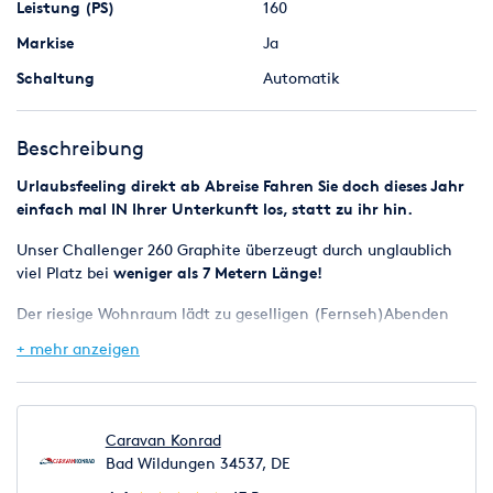
Leistung (PS)
160
Markise
Ja
Schaltung
Automatik
Beschreibung
Urlaubsfeeling direkt ab Abreise
Fahren Sie doch dieses Jahr
einfach mal IN Ihrer Unterkunft los, statt zu ihr hin.
Unser Challenger 260 Graphite überzeugt durch unglaublich
viel Platz bei
weniger als 7 Metern Länge!
Der riesige Wohnraum lädt zu geselligen (Fernseh)Abenden
ein, zudem erwartet Sie eine
komfortabel ausgestattete
+ mehr anzeigen
Küchenzeile
mit großer Kühl-Gefrierkombi.
Das
Badezimmer
erstreckt sich bei diesem Modell über die
gesamte Fahrzeugbreite
und bietet neben einer vollwertigen
Caravan Konrad
Duschkabine natürlich genügend Platz für Waschbecken und
Bad Wildungen 34537, DE
Toilette.