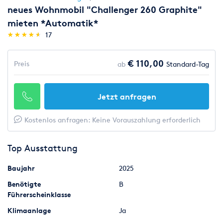
neues Wohnmobil "Challenger 260 Graphite"
mieten *Automatik*
(*)
(*)
(*)
(*)
(*)
★
★
★
★
★
★
★
★
★
★
17
€ 110,00
Preis
ab
Standard-Tag
Jetzt anfragen
Kostenlos anfragen: Keine Vorauszahlung erforderlich
Top Ausstattung
Baujahr
2025
Benötigte
B
Führerscheinklasse
Klimaanlage
Ja