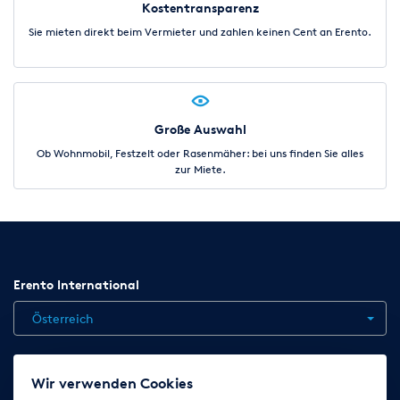
Kostentransparenz
Sie mieten direkt beim Vermieter und zahlen keinen Cent an Erento.
Große Auswahl
Ob Wohnmobil, Festzelt oder Rasenmäher: bei uns finden Sie alles
zur Miete.
Erento International
Österreich
Jobs
Kontakt
News
Hilfe
Datenschutzerklärung
Wir verwenden Cookies