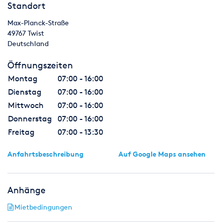
Vollkaskoversicherung mit 1.000,00 € SB + Schutzbrief!
Standort
Schauen Sie sich auch andere Modelle mit anderen
Max-Planck-Straße
Grundrissen an.
49767
Twist
Deutschland
Wir wünschen Ihnen einen schönen und erholsamen Urlaub!
Öffnungszeiten
Montag
07:00 - 16:00
Dienstag
07:00 - 16:00
Mittwoch
07:00 - 16:00
Donnerstag
07:00 - 16:00
Freitag
07:00 - 13:30
Anfahrtsbeschreibung
Auf Google Maps ansehen
Anhänge
Mietbedingungen