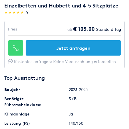
Einzelbetten und Hubbett und 4-5 Sitzplätze
(*)
(*)
(*)
(*)
(*)
★
★
★
★
★
★
★
★
★
★
9
€ 105,00
Preis
ab
Standard-Tag
Jetzt anfragen
Kostenlos anfragen: Keine Vorauszahlung erforderlich
Top Ausstattung
Baujahr
2023-2025
Benötigte
3 / B
Führerscheinklasse
Klimaanlage
Ja
Leistung (PS)
140/150