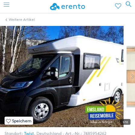
Weitere Artikel
Speichern
1/10
Standort:
Twist
,
Deutschland
Art.-Nr.:
7485954262