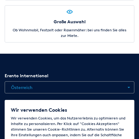
Große Auswahl
Ob Wohnmobil, Festzelt oder Rasenmäher: bei uns finden Sie alles
zur Miete.
Erento International
Österreich
Jobs
Kontakt
News
Hilfe
Datenschutzerklärung
Wir verwenden Cookies
AGB
Impressum
Cookie-Einstellungen ändern
Wir verwenden Cookies, um das Nutzererlebnis zu optimieren und
Inhalte zu personalisieren. Per Klick auf "Cookies Akzeptieren"
stimmen Sie unseren Cookie-Richtlinien zu. Alternativ können Sie
Ihre Einstellungen auch anpassen, indem Sie auf die Schaltfläche
Folge uns auf