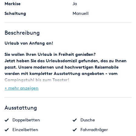
Markise
Ja
Schaltung
Manuell
Beschreibung
Urlaub von Anfang an!
Sie wollen Ihren Urlaub in Freiheit genießen?
Jetzt haben Sie das Urlaubsdomizil gefunden, das zu Ihnen
passt. Unsere modernen und hochwertigen Reisemobile
werden mit
kompletter Ausstattung
angeboten -
vom
Campingstuhl bis zum Toaster
!
+ mehr anzeigen
Mit unseren Reisemobilen können Sie sich Ihren
Urlaubstraum erfüllen oder einen schönen Kurztrip machen.
In unseren gepflegten und modernen Fahrzeugen mit
Ausstattung
hochwertiger Ausstattung können Sie sich wohlfühlen.
Doppelbetten
Dusche
Mieten Sie sich eines unsere Reisemobile und erleben Sie
Einzelbetten
Fahrradträger
unvergessliche Reiseerlebnisse.