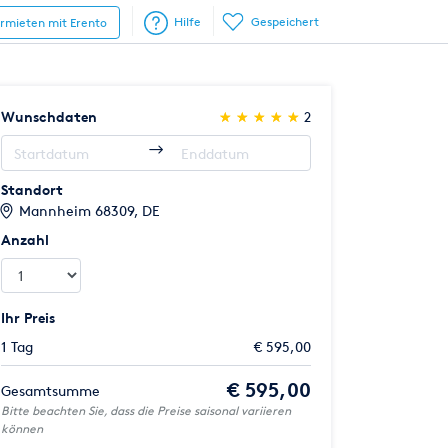
Hilfe
Gespeichert
ermieten mit Erento
(*)
(*)
(*)
(*)
(*)
Wunschdaten
★
★
★
★
★
★
★
★
★
★
2
Standort
Mannheim 68309, DE
Anzahl
Ihr Preis
1 Tag
€ 595,00
€ 595,00
Gesamtsumme
Bitte beachten Sie, dass die Preise saisonal variieren
können