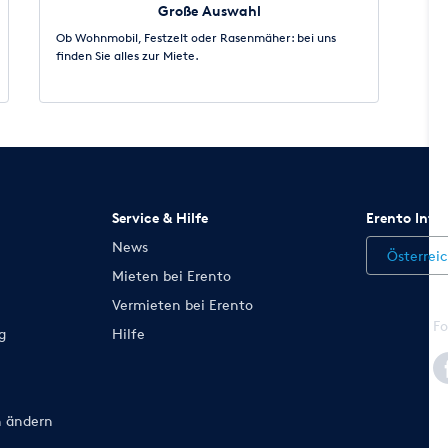
Große Auswahl
Ob Wohnmobil, Festzelt oder Rasenmäher: bei uns
finden Sie alles zur Miete.
Service & Hilfe
Erento Inte
News
Österrei
Mieten bei Erento
Vermieten bei Erento
Fo
g
Hilfe
n ändern