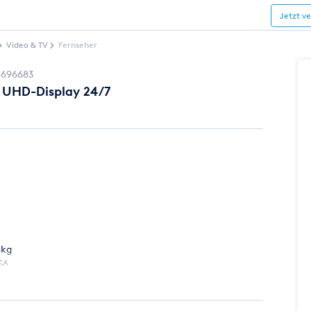
Jetzt v
Video & TV
Fernseher
8696683
 UHD-Display 24/7
4kg
S6