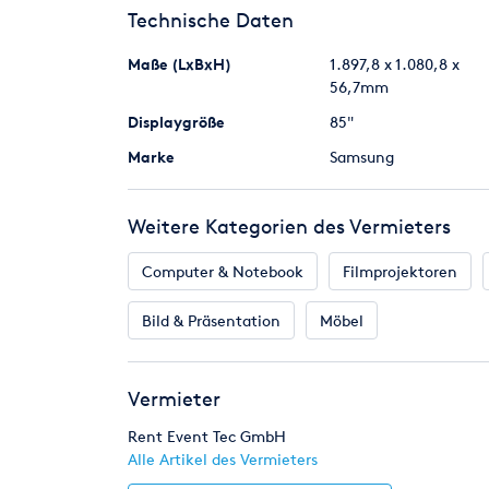
Technische Daten
Es werden nur die Veranstaltungstage berechnet.
Maße (LxBxH)
1.897,8 x 1.080,8 x
- nicht berücksichtigt. Der Preis ist Saison- und L
56,7mm
mail an.
Displaygröße
85"
Es gelten unsere AGBs, die Sie unter
https://ret.
Marke
Samsung
Weitere Kategorien des Vermieters
Computer & Notebook
Filmprojektoren
Bild & Präsentation
Möbel
Vermieter
Rent Event Tec GmbH
Alle Artikel des Vermieters