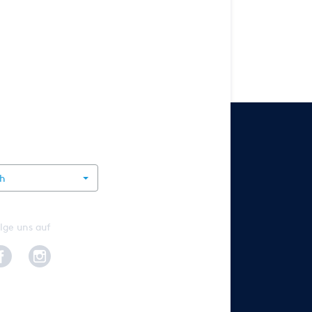
rnational
ch
lge uns auf