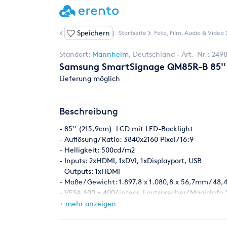
Speichern
Weitere Artikel
|
Startseite
Foto, Film, Audio & Video
Standort:
Mannheim
,
Deutschland
Art.-Nr.:
249
Samsung SmartSignage QM85R-B 85''
Lieferung möglich
Beschreibung
- 85'' (215,9cm) LCD mit LED-Backlight
- Auflösung/ Ratio: 3840x2160 Pixel/ 16:9
- Helligkeit: 500cd/m2
- Inputs: 2xHDMI, 1xDVI, 1xDisplayport, USB
- Outputs: 1xHDMI
- Maße/ Gewicht: 1.897,8 x 1.080,8 x 56,7mm/ 48,
- VESA 600 x 400/ integr. Lautsprecher/ MagicInfo 
- HDR+ / 24/7
+ mehr anzeigen