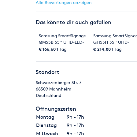
Alle Bewertungen anzeigen
Das könnte dir auch gefallen
Samsung SmartSignage
Samsung SmartSigna
QM55B 55'' UHD-LED-
QH55H 55'' UHD-
Display 24/7
QLED-Display 4K
€ 166,60
1 Tag
€ 214,00
1 Tag
Standort
Schwarzenberger Str. 7
68309
Mannheim
Deutschland
Öffnungszeiten
Montag
9h - 17h
Dienstag
9h - 17h
Mittwoch
9h - 17h