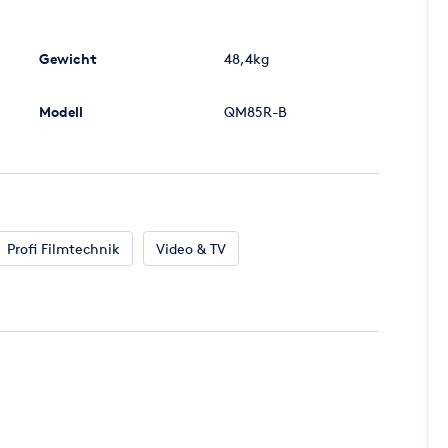
 Rolltage werden - in Abhängigkeit mit den Einsatztagen
Gewicht
48,4kg
aufzeitabhängig. Bitte Fragen Sie uns hierfür direkt per E-
Modell
QM85R-B
de/agb/
einsehen können.
Profi Filmtechnik
Video & TV