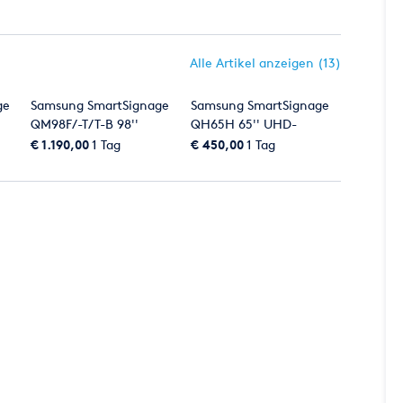
Alle Artikel anzeigen (13)
ge
Samsung SmartSignage
Samsung SmartSignage
QM98F/-T/T-B 98''
QH65H 65'' UHD-
UHD-Display
QLED-Display 4K
€ 1.190,00
1 Tag
€ 450,00
1 Tag