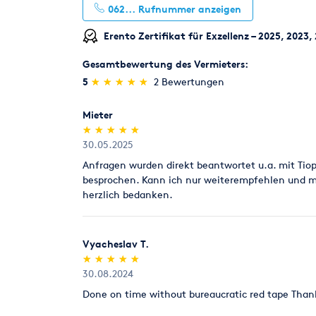
062...
Rufnummer anzeigen
Erento Zertifikat für Exzellenz – 2025, 2023,
Gesamtbewertung des Vermieters:
(*)
(*)
(*)
(*)
(*)
5
★
★
★
★
★
★
★
★
★
★
2 Bewertungen
Mieter
(*)
(*)
(*)
(*)
(*)
★
★
★
★
★
★
★
★
★
★
30.05.2025
Anfragen wurden direkt beantwortet u.a. mit Tio
besprochen. Kann ich nur weiterempfehlen und 
herzlich bedanken.
Vyacheslav T.
(*)
(*)
(*)
(*)
(*)
★
★
★
★
★
★
★
★
★
★
30.08.2024
Done on time without bureaucratic red tape Than