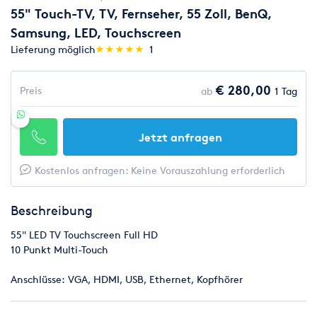
55" Touch-TV, TV, Fernseher, 55 Zoll, BenQ,
Samsung, LED, Touchscreen
(*)
(*)
(*)
(*)
(*)
Lieferung möglich
★
★
★
★
★
★
★
★
★
★
1
€ 280,00
Preis
ab
1 Tag
Jetzt anfragen
Kostenlos anfragen: Keine Vorauszahlung erforderlich
Beschreibung
55" LED TV Touchscreen Full HD
10 Punkt Multi-Touch
Anschlüsse: VGA, HDMI, USB, Ethernet, Kopfhörer