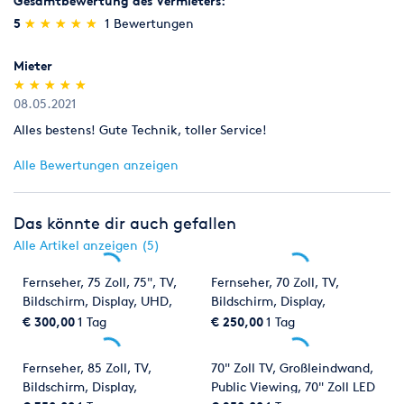
Gesamtbewertung des Vermieters:
(*)
(*)
(*)
(*)
(*)
5
★
★
★
★
★
★
★
★
★
★
1 Bewertungen
Mieter
(*)
(*)
(*)
(*)
(*)
★
★
★
★
★
★
★
★
★
★
08.05.2021
Alles bestens! Gute Technik, toller Service!
Alle Bewertungen anzeigen
Das könnte dir auch gefallen
Alle Artikel anzeigen (5)
Fernseher, 75 Zoll, 75", TV,
Fernseher, 70 Zoll, TV,
Bildschirm, Display, UHD,
Bildschirm, Display,
Ultra HD, 4K, Full HD, LED,
Samsung, Full HD LED,
€ 300,00
1 Tag
€ 250,00
1 Tag
Flatscreen,
Leinwand, LED, Public
Viewing, WM, Fussball, Wm
Fernseher, 85 Zoll, TV,
70" Zoll TV, Großleindwand,
Special, TV
Bildschirm, Display,
Public Viewing, 70" Zoll LED