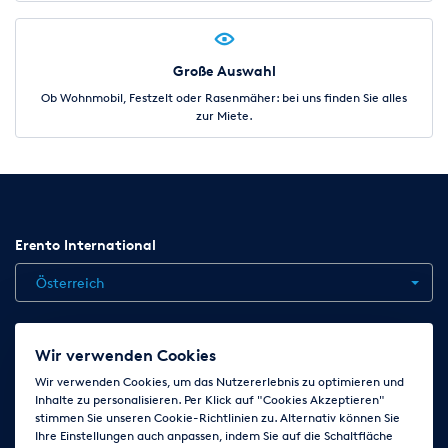
Große Auswahl
Ob Wohnmobil, Festzelt oder Rasenmäher: bei uns finden Sie alles
zur Miete.
Erento International
Österreich
Jobs
Kontakt
News
Hilfe
Datenschutzerklärung
Wir verwenden Cookies
AGB
Impressum
Cookie-Einstellungen ändern
Wir verwenden Cookies, um das Nutzererlebnis zu optimieren und
Inhalte zu personalisieren. Per Klick auf "Cookies Akzeptieren"
stimmen Sie unseren Cookie-Richtlinien zu. Alternativ können Sie
Ihre Einstellungen auch anpassen, indem Sie auf die Schaltfläche
Folge uns auf