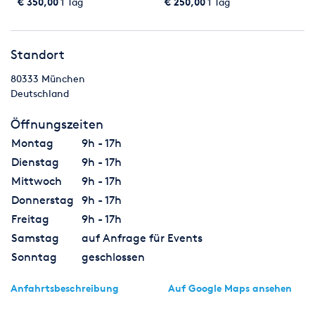
Samsung, Full HD LED,
TV Messe TV Schulung
€ 350,00
1 Tag
€ 250,00
1 Tag
Leinwand, LED, PUblic
Beamer
Viewing, WM, Fussball, Wm
Special, TV
Standort
80333
München
Deutschland
Öffnungszeiten
Montag
9h - 17h
Dienstag
9h - 17h
Mittwoch
9h - 17h
Donnerstag
9h - 17h
Freitag
9h - 17h
Samstag
auf Anfrage für Events
Sonntag
geschlossen
Anfahrtsbeschreibung
Auf Google Maps ansehen