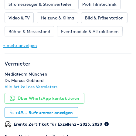
Stromerzeuger & Stromverteiler
Profi Filmtechnik
Video & TV
Heizung & Klima
Bild & Präsentation
Bühne & Messestand
Eventmodule & Attraktionen
Gastronomie & Bar
Klima & Heizen
+ mehr anzeigen
Licht & Effekte
Möbel
Toilette, WC & Dusche
Vermieter
Ton & Beschallung
Mediateam München
Dr. Marcus Gebhard
Alle Artikel des Vermieters
Über WhatsApp kontaktieren
+49...
Rufnummer anzeigen
Erento Zertifikat für Exzellenz – 2023, 2020