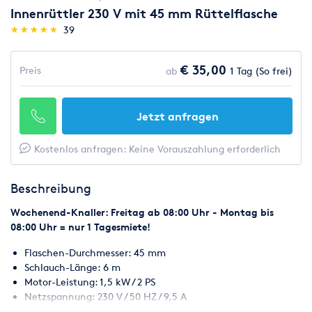
Innenrüttler 230 V mit 45 mm Rüttelflasche
(*)
(*)
(*)
(*)
(*)
★
★
★
★
★
★
★
★
★
★
39
€ 35,00
Preis
ab
1 Tag (So frei)
Jetzt anfragen
Kostenlos anfragen: Keine Vorauszahlung erforderlich
Beschreibung
Wochenend-Knaller: Freitag ab 08:00 Uhr - Montag bis
08:00 Uhr = nur 1 Tagesmiete!
Flaschen-Durchmesser: 45 mm
Schlauch-Länge: 6 m
Motor-Leistung: 1,5 kW / 2 PS
Netzspannung: 230 V / 50 HZ / 9,5 A
Motorgeschwindigkeit: 2800 U/min