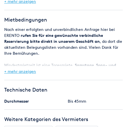
+ mehr anzeigen
Maße (Motor): 42,5 x 25 x 28 cm
Gewicht (Flasche & Schlauch): 16,5kg
Gewicht (Motor): 17 kg
Mietbedingungen
Gesamtgewicht: 35 kg
Nach einer erfolgten und unverbindlichen Anfrage hier bei
ERENTO
rufen Sie für eine gewünschte verbindliche
Reservierung bitte direkt in unserem Geschäft an
, da dort die
aktuellsten Belegungslisten vorhanden sind. Vielen Dank für
Ihre Bemühungen.
Mindestmietzeit ist eine Tagesmiete,
Samstage, Sonn- und
Feiertage sind mietfrei
, das Wochenende (Freitag ab 08:00 Uhr
+ mehr anzeigen
- Montag 08:00 Uhr) gilt also als ein Miettag.
Bei Reservierungen werden die Geräte in der Regel ab 8.00 Uhr
Technische Daten
bereitgestellt, der Miettag endet spätestens am nächsten
Werktag um 8.00 Uhr.
Durchmesser
Bis 45mm
Eine Verfügbarkeitsgarantie kann jedoch nicht zugesagt
Weitere Kategorien des Vermieters
werden, da es vorkommen kann, dass zugesagte Maschinen
z.B. durch einen Defekt kurzfristig nicht zur Verfügung stehen.