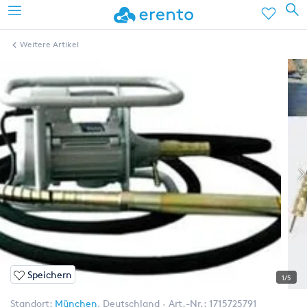
Weitere Artikel
Speichern
1/5
Standort:
München
,
Deutschland
Art.-Nr.:
1715725791