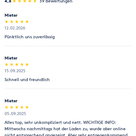
(*)
(*)
(*)
(*)
(*)
4,8
★
★
★
★
★
★
★
★
★
★
39 Bewertungen
Umziehen
Werkstatt
Legitimation
Als Neukunde bitten wir Sie einen gültigen amtlichen
Mieter
Lichtbildausweis mit Adressangabe vorzulegen
(*)
(*)
(*)
(*)
(*)
★
★
★
★
★
★
★
★
★
★
(Personalausweis).
12.02.2026
Pünktlich uns zuverlässig
Mieter
(*)
(*)
(*)
(*)
(*)
★
★
★
★
★
★
★
★
★
★
15.09.2025
Schnell und freundlich
Mieter
(*)
(*)
(*)
(*)
(*)
★
★
★
★
★
★
★
★
★
★
05.09.2025
Alles top, sehr unkompliziert und nett. WICHTIGE INFO:
Mittwochs nachmittags hat der Laden zu, wurde aber online
nicht entsprechend angezeigt. Aber sehr entgegenkommend