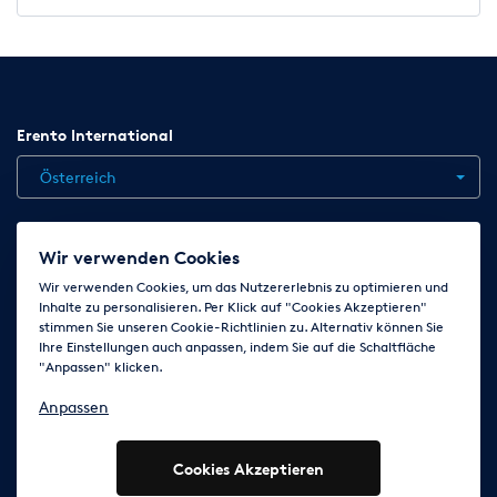
Erento International
Österreich
Jobs
Kontakt
News
Hilfe
Datenschutzerklärung
Wir verwenden Cookies
AGB
Impressum
Cookie-Einstellungen ändern
Wir verwenden Cookies, um das Nutzererlebnis zu optimieren und
Inhalte zu personalisieren. Per Klick auf "Cookies Akzeptieren"
stimmen Sie unseren Cookie-Richtlinien zu. Alternativ können Sie
Ihre Einstellungen auch anpassen, indem Sie auf die Schaltfläche
Folge uns auf
"Anpassen" klicken.
Anpassen
Cookies Akzeptieren
© 2003 - 2026 Erento Campanda GmbH - Alle Rechte