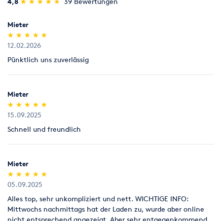
(*)
(*)
(*)
(*)
(*)
4,8
★
★
★
★
★
★
★
★
★
★
39 Bewertungen
Verbrauchsmaterial (z.B. Schleifpapiere für Parkettschleifer),
Umziehen
Werkstatt
das nicht benutzt worden ist, nehmen wir innerhalb von 7
Tagen zum Verkaufspreis zurück, Parkettlacke jedoch nur
Mieter
ungeöffnet (kein Anbruch).
(*)
(*)
(*)
(*)
(*)
★
★
★
★
★
★
★
★
★
★
12.02.2026
Legitimation
Pünktlich uns zuverlässig
Als Neukunde bitten wir Sie einen gültigen amtlichen
Lichtbildausweis mit Adressangabe vorzulegen
(Personalausweis).
Mieter
(*)
(*)
(*)
(*)
(*)
★
★
★
★
★
★
★
★
★
★
15.09.2025
Schnell und freundlich
Mieter
(*)
(*)
(*)
(*)
(*)
★
★
★
★
★
★
★
★
★
★
05.09.2025
Alles top, sehr unkompliziert und nett. WICHTIGE INFO:
Mittwochs nachmittags hat der Laden zu, wurde aber online
nicht entsprechend angezeigt. Aber sehr entgegenkommend