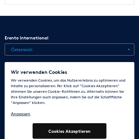
Erento International
Österreich
Jobs
Kontakt
News
Hilfe
Datenschutzerklärung
Wir verwenden Cookies
AGB
Impressum
Cookie-Einstellungen ändern
Wir verwenden Cookies, um das Nutzererlebnis zu optimieren und
Inhalte zu personalisieren. Per Klick auf "Cookies Akzeptieren"
stimmen Sie unseren Cookie-Richtlinien zu. Alternativ können Sie
Ihre Einstellungen auch anpassen, indem Sie auf die Schaltfläche
Folge uns auf
"Anpassen" klicken.
Anpassen
Cookies Akzeptieren
© 2003 - 2026 Erento Campanda GmbH - Alle Rechte