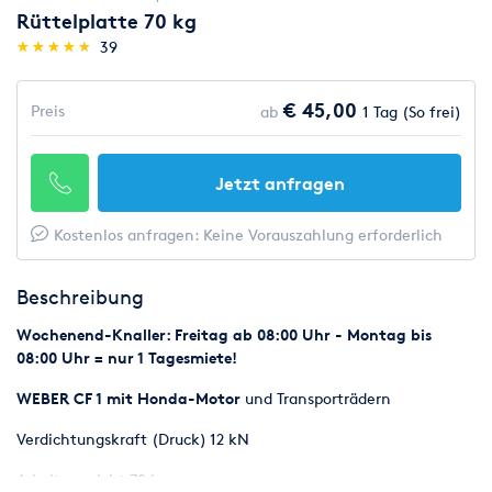
Rüttelplatte 70 kg
(*)
(*)
(*)
(*)
(*)
★
★
★
★
★
★
★
★
★
★
39
€ 45,00
Preis
ab
1 Tag (So frei)
Jetzt anfragen
Kostenlos anfragen: Keine Vorauszahlung erforderlich
Beschreibung
Wochenend-Knaller: Freitag ab 08:00 Uhr - Montag bis
08:00 Uhr = nur 1 Tagesmiete!
WEBER CF 1 mit Honda-Motor
und Transporträdern
Verdichtungskraft (Druck) 12 kN
Arbeitsgewicht 70 kg