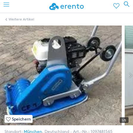
Weitere Artikel
Speichern
1/5
Standort:
München
,
Deutschland
Art.-Nr.:
1097481565