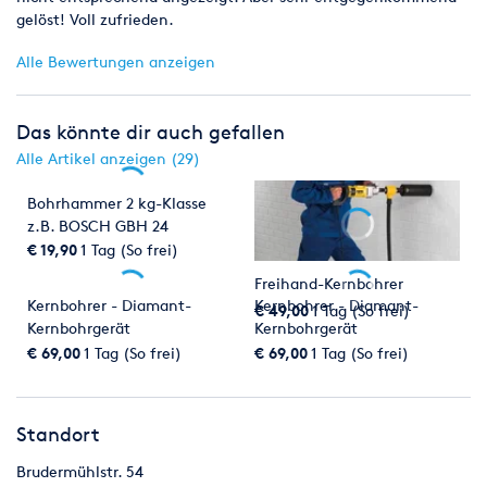
gelöst! Voll zufrieden.
Alle Bewertungen anzeigen
Das könnte dir auch gefallen
Alle Artikel anzeigen (29)
Bohrhammer 2 kg-Klasse
z.B. BOSCH GBH 24
€ 19,90
1 Tag (So frei)
Freihand-Kernbohrer
Kernbohrer - Diamant-
Kernbohrer - Diamant-
€ 49,00
1 Tag (So frei)
Kernbohrgerät
Kernbohrgerät
€ 69,00
1 Tag (So frei)
€ 69,00
1 Tag (So frei)
Standort
Brudermühlstr. 54