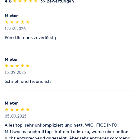
(*)
(*)
(*)
(*)
(*)
4,8
★
★
★
★
★
★
★
★
★
★
39 Bewertungen
Rücknahme von Verbrauchsmaterial
Umziehen
Werkstatt
Verbrauchsmaterial (z.B. Schleifpapiere für Parkettschleifer),
das nicht benutzt worden ist, nehmen wir innerhalb von 7
Mieter
Tagen zum Verkaufspreis zurück, Parkettlacke jedoch nur
(*)
(*)
(*)
(*)
(*)
★
★
★
★
★
★
★
★
★
★
ungeöffnet (kein Anbruch).
12.02.2026
Pünktlich uns zuverlässig
Legitimation
Als Neukunde bitten wir Sie einen gültigen amtlichen
Lichtbildausweis mit Adressangabe vorzulegen
Mieter
(Personalausweis).
(*)
(*)
(*)
(*)
(*)
★
★
★
★
★
★
★
★
★
★
15.09.2025
Schnell und freundlich
Mieter
(*)
(*)
(*)
(*)
(*)
★
★
★
★
★
★
★
★
★
★
05.09.2025
Alles top, sehr unkompliziert und nett. WICHTIGE INFO:
Mittwochs nachmittags hat der Laden zu, wurde aber online
nicht entsprechend angezeigt. Aber sehr entgegenkommend