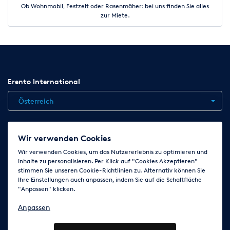
Ob Wohnmobil, Festzelt oder Rasenmäher: bei uns finden Sie alles
zur Miete.
Erento International
Österreich
Jobs
Kontakt
News
Hilfe
Datenschutzerklärung
Wir verwenden Cookies
AGB
Impressum
Cookie-Einstellungen ändern
Wir verwenden Cookies, um das Nutzererlebnis zu optimieren und
Inhalte zu personalisieren. Per Klick auf "Cookies Akzeptieren"
stimmen Sie unseren Cookie-Richtlinien zu. Alternativ können Sie
Ihre Einstellungen auch anpassen, indem Sie auf die Schaltfläche
Folge uns auf
"Anpassen" klicken.
Anpassen