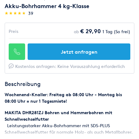
Akku-Bohrhammer 4 kg-Klasse
(*)
(*)
(*)
(*)
(*)
★
★
★
★
★
★
★
★
★
★
39
€ 29,90
Preis
ab
1 Tag (So frei)
Jetzt anfragen
Kostenlos anfragen: Keine Vorauszahlung erforderlich
Beschreibung
Wochenend-Knaller: Freitag ab 08:00 Uhr - Montag bis
08:00 Uhr = nur 1 Tagesmiete!
MAKITA DHR281ZJ Bohren und Hammerbohren mit
Schnellwechselfutter
Leistungsstarker Akku-Bohrhammer mit SDS-PLUS
Schnellwechselfutter für normale Holz- als auch Metallbohrer.
Zudem ist der Bohrhammer mit einer Rutschkupplung