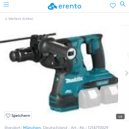
Weitere Artikel
Speichern
1/5
Standort:
München
,
Deutschland
Art.-Nr.:
1214710029