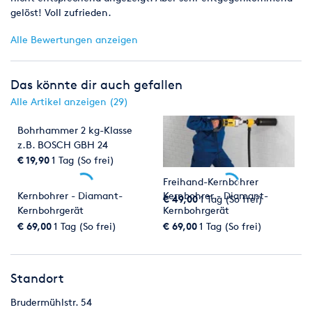
gelöst! Voll zufrieden.
Alle Bewertungen anzeigen
Das könnte dir auch gefallen
Alle Artikel anzeigen (29)
Bohrhammer 2 kg-Klasse
z.B. BOSCH GBH 24
€ 19,90
1 Tag (So frei)
Freihand-Kernbohrer
Kernbohrer - Diamant-
Kernbohrer - Diamant-
€ 49,00
1 Tag (So frei)
Kernbohrgerät
Kernbohrgerät
€ 69,00
1 Tag (So frei)
€ 69,00
1 Tag (So frei)
Standort
Brudermühlstr. 54