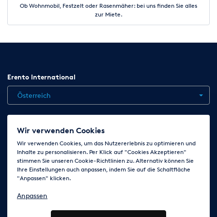
Ob Wohnmobil, Festzelt oder Rasenmäher: bei uns finden Sie alles
zur Miete.
Erento International
Österreich
Jobs
Kontakt
News
Hilfe
Datenschutzerklärung
Wir verwenden Cookies
AGB
Impressum
Cookie-Einstellungen ändern
Wir verwenden Cookies, um das Nutzererlebnis zu optimieren und
Inhalte zu personalisieren. Per Klick auf "Cookies Akzeptieren"
stimmen Sie unseren Cookie-Richtlinien zu. Alternativ können Sie
Ihre Einstellungen auch anpassen, indem Sie auf die Schaltfläche
Folge uns auf
"Anpassen" klicken.
Anpassen