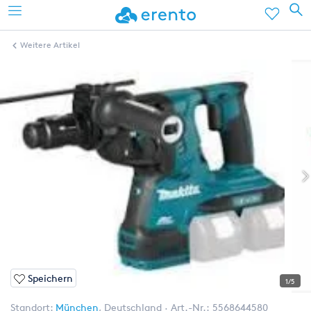
Weitere Artikel
Speichern
1/5
Standort:
München
,
Deutschland
Art.-Nr.:
5568644580