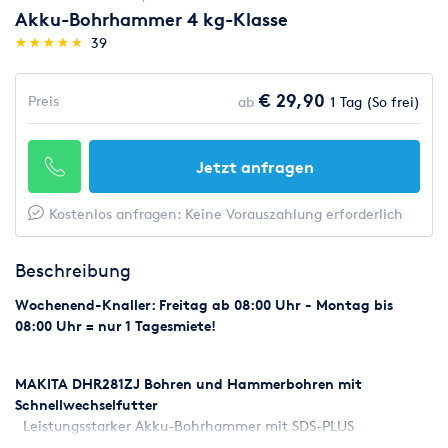
Akku-Bohrhammer 4 kg-Klasse
(*)
(*)
(*)
(*)
(*)
★
★
★
★
★
★
★
★
★
★
39
€ 29,90
Preis
ab
1 Tag (So frei)
Jetzt anfragen
Kostenlos anfragen: Keine Vorauszahlung erforderlich
Beschreibung
Wochenend-Knaller: Freitag ab 08:00 Uhr - Montag bis
08:00 Uhr = nur 1 Tagesmiete!
MAKITA DHR281ZJ Bohren und Hammerbohren mit
Schnellwechselfutter
Leistungsstarker Akku-Bohrhammer mit SDS-PLUS
Schnellwechselfutter für normale Holz- als auch Metallbohrer.