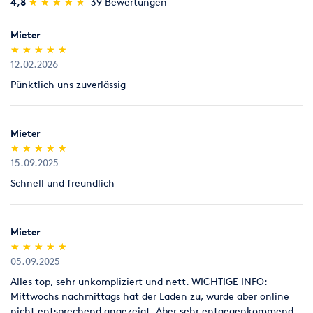
(*)
(*)
(*)
(*)
(*)
4,8
★
★
★
★
★
★
★
★
★
★
39 Bewertungen
Umziehen
Werkstatt
Legitimation
Als Neukunde bitten wir Sie einen gültigen amtlichen
Mieter
Lichtbildausweis mit Adressangabe vorzulegen
(*)
(*)
(*)
(*)
(*)
★
★
★
★
★
★
★
★
★
★
(Personalausweis).
12.02.2026
Pünktlich uns zuverlässig
Mieter
(*)
(*)
(*)
(*)
(*)
★
★
★
★
★
★
★
★
★
★
15.09.2025
Schnell und freundlich
Mieter
(*)
(*)
(*)
(*)
(*)
★
★
★
★
★
★
★
★
★
★
05.09.2025
Alles top, sehr unkompliziert und nett. WICHTIGE INFO:
Mittwochs nachmittags hat der Laden zu, wurde aber online
nicht entsprechend angezeigt. Aber sehr entgegenkommend