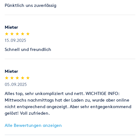
Pünktlich uns zuverlässig
Legitimation
Als Neukunde bitten wir Sie einen gültigen amtlichen
Lichtbildausweis mit Adressangabe vorzulegen
Mieter
(Personalausweis).
(*)
(*)
(*)
(*)
(*)
★
★
★
★
★
★
★
★
★
★
15.09.2025
Schnell und freundlich
Mieter
(*)
(*)
(*)
(*)
(*)
★
★
★
★
★
★
★
★
★
★
05.09.2025
Alles top, sehr unkompliziert und nett. WICHTIGE INFO:
Mittwochs nachmittags hat der Laden zu, wurde aber online
nicht entsprechend angezeigt. Aber sehr entgegenkommend
gelöst! Voll zufrieden.
Alle Bewertungen anzeigen