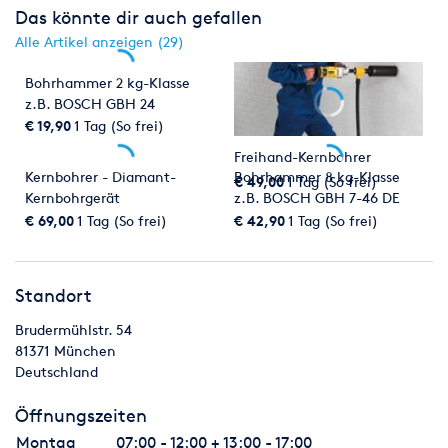
Das könnte dir auch gefallen
Alle Artikel anzeigen (29)
Bohrhammer 2 kg-Klasse
z.B. BOSCH GBH 24
€ 19,90
1 Tag (So frei)
Freihand-Kernbohrer
Kernbohrer - Diamant-
Bohrhammer 8 kg-Klasse
€ 49,00
1 Tag (So frei)
Kernbohrgerät
z.B. BOSCH GBH 7-46 DE
€ 69,00
1 Tag (So frei)
€ 42,90
1 Tag (So frei)
Standort
Brudermühlstr. 54
81371
München
Deutschland
Öffnungszeiten
Montag
07:00 - 12:00 + 13:00 - 17:00