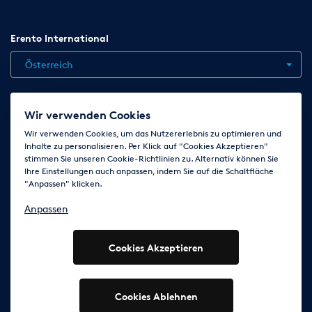
Erento International
Österreich
Jobs
Kontakt
News
Hilfe
Datenschutzerklärung
Wir verwenden Cookies
AGB
Impressum
Cookie-Einstellungen ändern
Wir verwenden Cookies, um das Nutzererlebnis zu optimieren und
Inhalte zu personalisieren. Per Klick auf "Cookies Akzeptieren"
stimmen Sie unseren Cookie-Richtlinien zu. Alternativ können Sie
Ihre Einstellungen auch anpassen, indem Sie auf die Schaltfläche
Folge uns auf
"Anpassen" klicken.
Anpassen
Cookies Akzeptieren
© 2003 - 2026 Erento Campanda GmbH - Alle Rechte
vorbehalten
Ausgewiesene Marken gehören den jeweiligen Eigentümern.
Cookies Ablehnen