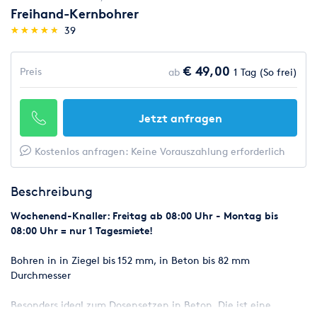
Freihand-Kernbohrer
(*)
(*)
(*)
(*)
(*)
★
★
★
★
★
★
★
★
★
★
39
€ 49,00
Preis
ab
1 Tag (So frei)
Jetzt anfragen
Kostenlos anfragen: Keine Vorauszahlung erforderlich
Beschreibung
Wochenend-Knaller: Freitag ab 08:00 Uhr - Montag bis
08:00 Uhr = nur 1 Tagesmiete!
Bohren in in Ziegel bis 152 mm, in Beton bis 82 mm
Durchmesser
Besonders ideal zum Dosensetzen in Beton. Die ist eine