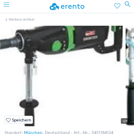
Weitere Artikel
Speichern
1/7
Standort:
München
,
Deutschland
Art.-Nr.:
3451184124