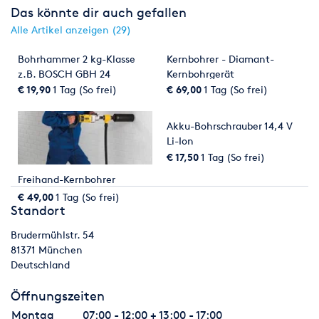
Das könnte dir auch gefallen
Alle Artikel anzeigen (29)
Bohrhammer 2 kg-Klasse
Kernbohrer - Diamant-
z.B. BOSCH GBH 24
Kernbohrgerät
€ 19,90
1 Tag (So frei)
€ 69,00
1 Tag (So frei)
Akku-Bohrschrauber 14,4 V
Li-Ion
€ 17,50
1 Tag (So frei)
Freihand-Kernbohrer
€ 49,00
1 Tag (So frei)
Standort
Brudermühlstr. 54
81371
München
Deutschland
Öffnungszeiten
Montag
07:00 - 12:00 + 13:00 - 17:00