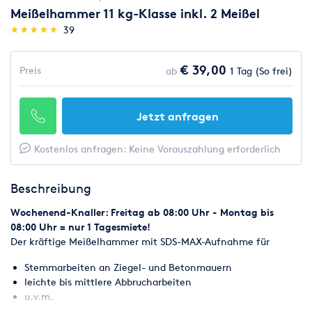
Meißelhammer 11 kg-Klasse inkl. 2 Meißel
(*)
(*)
(*)
(*)
(*)
★
★
★
★
★
★
★
★
★
★
39
€ 39,00
Preis
ab
1 Tag (So frei)
Jetzt anfragen
Kostenlos anfragen: Keine Vorauszahlung erforderlich
Beschreibung
Wochenend-Knaller: Freitag ab 08:00 Uhr - Montag bis
08:00 Uhr = nur 1 Tagesmiete!
Der kräftige Meißelhammer mit SDS-MAX-Aufnahme für
Stemmarbeiten an Ziegel- und Betonmauern
leichte bis mittlere Abbrucharbeiten
u.v.m.
Mietpreis inkl. 2 Meißel