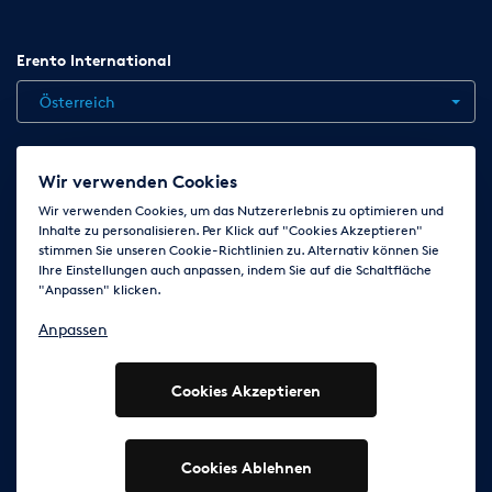
Erento International
Österreich
Jobs
Kontakt
News
Hilfe
Datenschutzerklärung
Wir verwenden Cookies
AGB
Impressum
Cookie-Einstellungen ändern
Wir verwenden Cookies, um das Nutzererlebnis zu optimieren und
Inhalte zu personalisieren. Per Klick auf "Cookies Akzeptieren"
stimmen Sie unseren Cookie-Richtlinien zu. Alternativ können Sie
Ihre Einstellungen auch anpassen, indem Sie auf die Schaltfläche
Folge uns auf
"Anpassen" klicken.
Anpassen
Cookies Akzeptieren
© 2003 - 2026 Erento Campanda GmbH - Alle Rechte
vorbehalten
Ausgewiesene Marken gehören den jeweiligen Eigentümern.
Cookies Ablehnen