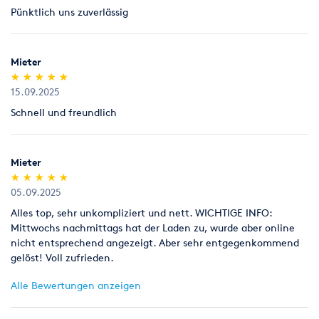
Pünktlich uns zuverlässig
Legitimation
Als Neukunde bitten wir Sie einen gültigen amtlichen
Lichtbildausweis mit Adressangabe vorzulegen
Mieter
(Personalausweis).
(*)
(*)
(*)
(*)
(*)
★
★
★
★
★
★
★
★
★
★
15.09.2025
Schnell und freundlich
Mieter
(*)
(*)
(*)
(*)
(*)
★
★
★
★
★
★
★
★
★
★
05.09.2025
Alles top, sehr unkompliziert und nett. WICHTIGE INFO:
Mittwochs nachmittags hat der Laden zu, wurde aber online
nicht entsprechend angezeigt. Aber sehr entgegenkommend
gelöst! Voll zufrieden.
Alle Bewertungen anzeigen