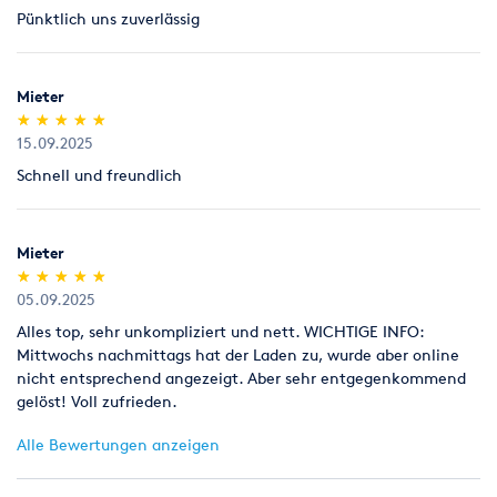
Pünktlich uns zuverlässig
Legitimation
Als Neukunde bitten wir Sie einen gültigen amtlichen
Lichtbildausweis mit Adressangabe vorzulegen
Mieter
(Personalausweis).
(*)
(*)
(*)
(*)
(*)
★
★
★
★
★
★
★
★
★
★
15.09.2025
Schnell und freundlich
Mieter
(*)
(*)
(*)
(*)
(*)
★
★
★
★
★
★
★
★
★
★
05.09.2025
Alles top, sehr unkompliziert und nett. WICHTIGE INFO:
Mittwochs nachmittags hat der Laden zu, wurde aber online
nicht entsprechend angezeigt. Aber sehr entgegenkommend
gelöst! Voll zufrieden.
Alle Bewertungen anzeigen