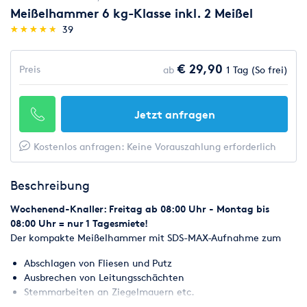
Meißelhammer 6 kg-Klasse inkl. 2 Meißel
(*)
(*)
(*)
(*)
(*)
★
★
★
★
★
★
★
★
★
★
39
€ 29,90
Preis
ab
1 Tag (So frei)
Jetzt anfragen
Kostenlos anfragen: Keine Vorauszahlung erforderlich
Beschreibung
Wochenend-Knaller: Freitag ab 08:00 Uhr - Montag bis
08:00 Uhr = nur 1 Tagesmiete!
Der kompakte Meißelhammer mit SDS-MAX-Aufnahme zum
Abschlagen von Fliesen und Putz
Ausbrechen von Leitungsschächten
Stemmarbeiten an Ziegelmauern etc.
Mietpreis inkl. 2 Meißel