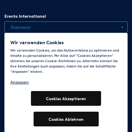
Erento International
Österreich
Wir verwenden Cookies
Jobs
Kontakt
News
Hilfe
Datenschutzerklärung
Wir verwenden Cookies, um das Nutzererlebnis zu optimieren und
Inhalte zu personalisieren. Per Klick auf "Cookies Akzeptieren"
AGB
Impressum
Cookie-Einstellungen ändern
stimmen Sie unseren Cookie-Richtlinien zu. Alternativ können Sie
Ihre Einstellungen auch anpassen, indem Sie auf die Schaltfläche
"Anpassen" klicken.
Folge uns auf
Anpassen
Cookies Akzeptieren
© 2003 - 2026 Erento GmbH - Alle Rechte vorbehalten
Ausgewiesene Marken gehören den jeweiligen Eigentümern.
Cookies Ablehnen