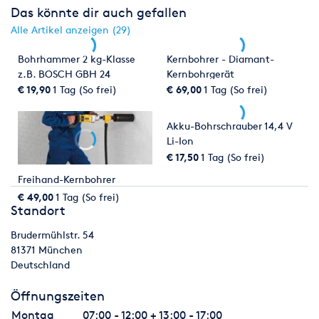
Das könnte dir auch gefallen
Alle Artikel anzeigen (29)
Bohrhammer 2 kg-Klasse
Kernbohrer - Diamant-
z.B. BOSCH GBH 24
Kernbohrgerät
€ 19,90
1 Tag (So frei)
€ 69,00
1 Tag (So frei)
Akku-Bohrschrauber 14,4 V
Li-Ion
€ 17,50
1 Tag (So frei)
Freihand-Kernbohrer
€ 49,00
1 Tag (So frei)
Standort
Brudermühlstr. 54
81371
München
Deutschland
Öffnungszeiten
Montag
07:00 - 12:00 + 13:00 - 17:00