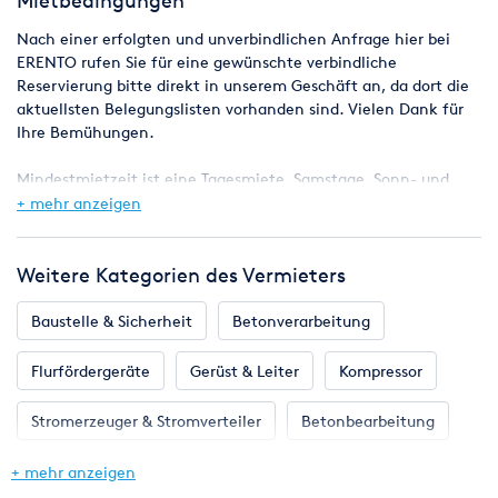
Mietbedingungen
Nach einer erfolgten und unverbindlichen Anfrage hier bei
ERENTO rufen Sie für eine gewünschte verbindliche
Reservierung bitte direkt in unserem Geschäft an, da dort die
aktuellsten Belegungslisten vorhanden sind. Vielen Dank für
Ihre Bemühungen.
Mindestmietzeit ist eine Tagesmiete, Samstage, Sonn- und
Feiertage sind mietfrei, das Wochenende (Freitag ab 08:00 Uhr
+ mehr anzeigen
Montag 08:00 Uhr) gilt also als ein Miettag.
Bei Reservierungen werden die Geräte in der Regel ab 8.00 Uhr
Weitere Kategorien des Vermieters
bereitgestellt, der Miettag endet spätestens am nächsten
Werktag um 8.00 Uhr.
Baustelle & Sicherheit
Betonverarbeitung
Eine Verfügbarkeitsgarantie kann jedoch nicht zugesagt
Flurfördergeräte
Gerüst & Leiter
Kompressor
werden, da es vorkommen kann, dass zugesagte Maschinen
z.B. durch einen Defekt kurzfristig nicht zur Verfügung stehen.
Stromerzeuger & Stromverteiler
Betonbearbeitung
Wir werden aber selbstverständlich alles daran setzen, in
jedem Fall eine entsprechende Maschine für Sie parat zu
Bodenverdichter & Rüttler
+ mehr anzeigen
haben.