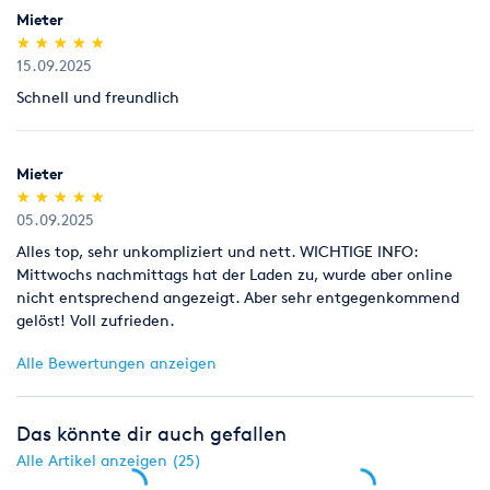
Mieter
ungeöffnet (kein Anbruch).
(*)
(*)
(*)
(*)
(*)
★
★
★
★
★
★
★
★
★
★
15.09.2025
Legitimation
Als Neukunde bitten wir Sie einen gültigen amtlichen
Schnell und freundlich
Lichtbildausweis mit Adressangabe vorzulegen
(Personalausweis).
Mieter
(*)
(*)
(*)
(*)
(*)
★
★
★
★
★
★
★
★
★
★
05.09.2025
Alles top, sehr unkompliziert und nett. WICHTIGE INFO:
Mittwochs nachmittags hat der Laden zu, wurde aber online
nicht entsprechend angezeigt. Aber sehr entgegenkommend
gelöst! Voll zufrieden.
Alle Bewertungen anzeigen
Das könnte dir auch gefallen
Alle Artikel anzeigen (25)