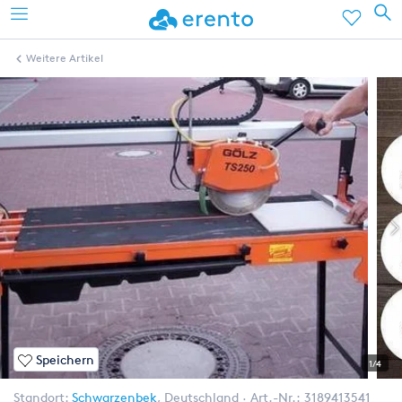
Weitere Artikel
Speichern
1/4
Standort:
Schwarzenbek
,
Deutschland
Art.-Nr.:
3189413541