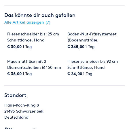
Renovieren
Sägen, Hobeln & Schleifen
Das könnte dir auch gefallen
Schweißen & Löten
Umziehen
Licht & Effekte
Alle Artikel anzeigen (7)
Fliesenschneider bis 125 cm
Boden-Nut-Frässystemset
Schnittlänge, Hand
(Bodennutfräse,
Vorabscheider,
€ 30,00
1 Tag
€ 345,00
1 Tag
Industriesauger)
Mauernutfräse mit 2
Fliesenschneider bis 92 cm
Diamantscheiben Ø 150 mm
Schnittlänge, Hand
€ 36,00
1 Tag
€ 24,00
1 Tag
Standort
Hans-Koch-Ring 8
21493
Schwarzenbek
Deutschland