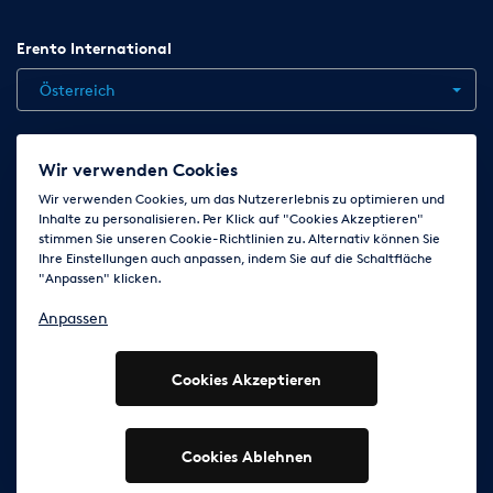
Erento International
Österreich
Jobs
Kontakt
News
Hilfe
Datenschutzerklärung
Wir verwenden Cookies
AGB
Impressum
Cookie-Einstellungen ändern
Wir verwenden Cookies, um das Nutzererlebnis zu optimieren und
Inhalte zu personalisieren. Per Klick auf "Cookies Akzeptieren"
stimmen Sie unseren Cookie-Richtlinien zu. Alternativ können Sie
Ihre Einstellungen auch anpassen, indem Sie auf die Schaltfläche
Folge uns auf
"Anpassen" klicken.
Anpassen
Cookies Akzeptieren
© 2003 - 2026 Erento Campanda GmbH - Alle Rechte
vorbehalten
Ausgewiesene Marken gehören den jeweiligen Eigentümern.
Cookies Ablehnen