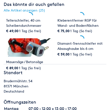
Das könnte dir auch gefallen
Alle Artikel anzeigen (25)
Tellerschleifer, 40 cm
Kleberentferner RGP für
Scheibendurchmesser
Wand- und Bodenflächen
€ 49,00
1 Tag (So frei)
€ 75,00
1 Tag (So frei)
Diamant-Trennschleifer mit
Absaughaube bis 6 cm
Schnitttiefe
€ 59,00
1 Tag (So frei)
Mauersäge / Betonsäge
€ 89,00
1 Tag (So frei)
Standort
Brudermühlstr. 54
81371
München
Deutschland
Öffnungszeiten
Montag
07:00 - 12:00 + 13:00 - 17:00