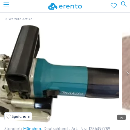
Weitere Artikel
Speichern
1/7
Standort:
München
,
Deutschland
Art.-Nr.:
1286397789