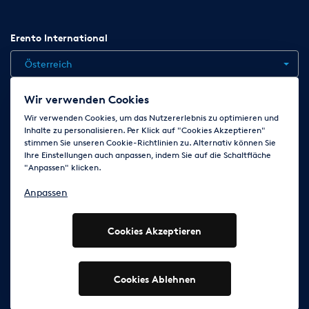
Erento International
Österreich
Wir verwenden Cookies
Jobs
Kontakt
News
Hilfe
Datenschutzerklärung
Wir verwenden Cookies, um das Nutzererlebnis zu optimieren und
Inhalte zu personalisieren. Per Klick auf "Cookies Akzeptieren"
AGB
Impressum
Cookie-Einstellungen ändern
stimmen Sie unseren Cookie-Richtlinien zu. Alternativ können Sie
Ihre Einstellungen auch anpassen, indem Sie auf die Schaltfläche
"Anpassen" klicken.
Folge uns auf
Anpassen
Cookies Akzeptieren
© 2003 - 2026 Erento GmbH - Alle Rechte vorbehalten
Ausgewiesene Marken gehören den jeweiligen Eigentümern.
Cookies Ablehnen