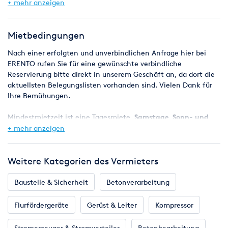
+ mehr anzeigen
6 verschiedene Einstellungen mit Tiefen-
Feineinstellschraube.
Genaue und leichtgängige Zahnstangen-Tiefeneinstellung
Mietbedingungen
des Winkelanschlags.
Nach einer erfolgten und unverbindlichen Anfrage hier bei
Winkelanschlagverriegelung mit nur einem Spannhebel.
ERENTO rufen Sie für eine gewünschte verbindliche
Reservierung bitte direkt in unserem Geschäft an, da dort die
aktuellsten Belegungslisten vorhanden sind. Vielen Dank für
Ihre Bemühungen.
Mindestmietzeit ist eine Tagesmiete,
Samstage, Sonn- und
Feiertage sind mietfrei
, das Wochenende (Freitag ab 08:00 Uhr
+ mehr anzeigen
- Montag 08:00 Uhr) gilt also als ein Miettag.
Bei Reservierungen werden die Geräte in der Regel ab 8.00 Uhr
Weitere Kategorien des Vermieters
bereitgestellt, der Miettag endet spätestens am nächsten
Werktag um 8.00 Uhr.
Baustelle & Sicherheit
Betonverarbeitung
Eine Verfügbarkeitsgarantie kann jedoch nicht zugesagt
Flurfördergeräte
Gerüst & Leiter
Kompressor
werden, da es vorkommen kann, dass zugesagte Maschinen
z.B. durch einen Defekt kurzfristig nicht zur Verfügung stehen.
Stromerzeuger & Stromverteiler
Betonbearbeitung