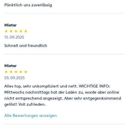
Rücknahme von Verbrauchsmaterial
Pünktlich uns zuverlässig
Verbrauchsmaterial (z.B. Schleifpapiere für Parkettschleifer),
das nicht benutzt worden ist, nehmen wir innerhalb von 7
Tagen zum Verkaufspreis zurück, Parkettlacke jedoch nur
Mieter
ungeöffnet (kein Anbruch).
(*)
(*)
(*)
(*)
(*)
★
★
★
★
★
★
★
★
★
★
15.09.2025
Legitimation
Als Neukunde bitten wir Sie einen gültigen amtlichen
Schnell und freundlich
Lichtbildausweis mit Adressangabe vorzulegen
(Personalausweis).
Mieter
(*)
(*)
(*)
(*)
(*)
★
★
★
★
★
★
★
★
★
★
05.09.2025
Alles top, sehr unkompliziert und nett. WICHTIGE INFO:
Mittwochs nachmittags hat der Laden zu, wurde aber online
nicht entsprechend angezeigt. Aber sehr entgegenkommend
gelöst! Voll zufrieden.
Alle Bewertungen anzeigen