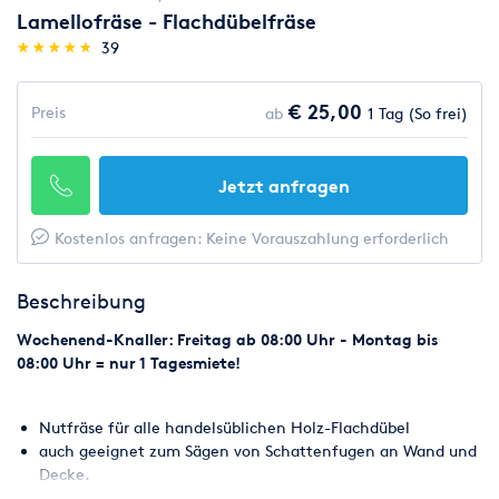
Lamellofräse - Flachdübelfräse
(*)
(*)
(*)
(*)
(*)
★
★
★
★
★
★
★
★
★
★
39
€ 25,00
Preis
ab
1 Tag (So frei)
Jetzt anfragen
Kostenlos anfragen: Keine Vorauszahlung erforderlich
Beschreibung
Wochenend-Knaller: Freitag ab 08:00 Uhr - Montag bis
08:00 Uhr = nur 1 Tagesmiete!
Nutfräse für alle handelsüblichen Holz-Flachdübel
auch geeignet zum Sägen von Schattenfugen an Wand und
Decke.
Sehr handlich und leicht.