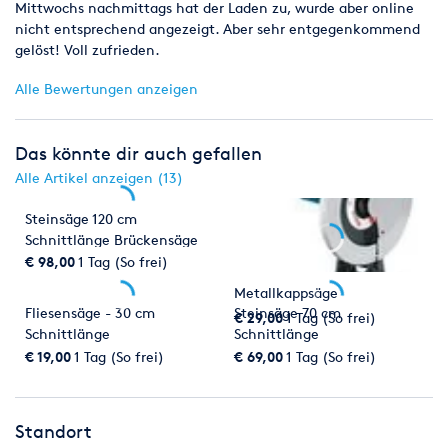
Mittwochs nachmittags hat der Laden zu, wurde aber online
nicht entsprechend angezeigt. Aber sehr entgegenkommend
gelöst! Voll zufrieden.
Alle Bewertungen anzeigen
Das könnte dir auch gefallen
Alle Artikel anzeigen (13)
Steinsäge 120 cm
Schnittlänge Brückensäge
€ 98,00
1 Tag (So frei)
Metallkappsäge
Fliesensäge - 30 cm
Steinsäge 70 cm
€ 29,00
1 Tag (So frei)
Schnittlänge
Schnittlänge
€ 19,00
1 Tag (So frei)
€ 69,00
1 Tag (So frei)
Standort