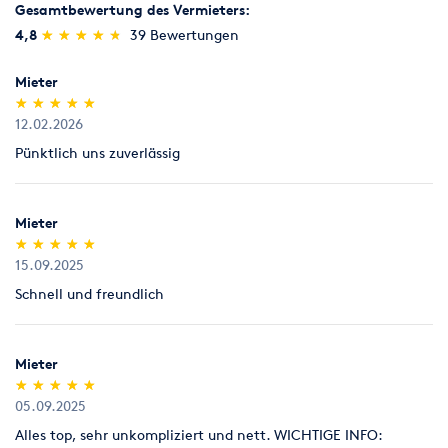
Sägen, Hobeln & Schleifen
Schweißen & Löten
Rücknahme von Verbrauchsmaterial
Gesamtbewertung des Vermieters:
Verbrauchsmaterial (z.B. Schleifpapiere für Parkettschleifer),
(*)
(*)
(*)
(*)
(*)
4,8
★
★
★
★
★
★
★
★
★
★
39 Bewertungen
das nicht benutzt worden ist, nehmen wir innerhalb von 7
Umziehen
Werkstatt
Tagen zum Verkaufspreis zurück, Parkettlacke jedoch nur
Mieter
ungeöffnet (kein Anbruch).
(*)
(*)
(*)
(*)
(*)
★
★
★
★
★
★
★
★
★
★
12.02.2026
Legitimation
Pünktlich uns zuverlässig
Als Neukunde bitten wir Sie einen gültigen amtlichen
Lichtbildausweis mit Adressangabe vorzulegen
(Personalausweis).
Mieter
(*)
(*)
(*)
(*)
(*)
★
★
★
★
★
★
★
★
★
★
15.09.2025
Schnell und freundlich
Mieter
(*)
(*)
(*)
(*)
(*)
★
★
★
★
★
★
★
★
★
★
05.09.2025
Alles top, sehr unkompliziert und nett. WICHTIGE INFO: