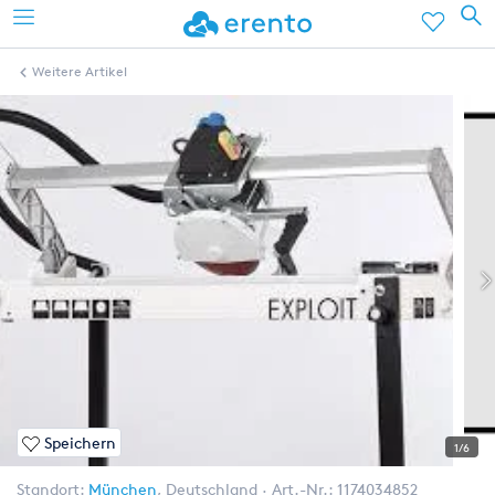
Weitere Artikel
Speichern
1/6
Standort:
München
,
Deutschland
Art.-Nr.:
1174034852