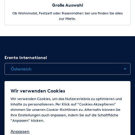
Große Auswahl
Ob Wohnmobil, Festzelt oder Rasenmäher: bei uns finden Sie alles
zur Miete.
Erento International
Österreich
Jobs
Kontakt
News
Hilfe
Datenschutzerklärung
Wir verwenden Cookies
AGB
Impressum
Cookie-Einstellungen ändern
Wir verwenden Cookies, um das Nutzererlebnis zu optimieren und
Inhalte zu personalisieren. Per Klick auf "Cookies Akzeptieren"
stimmen Sie unseren Cookie-Richtlinien zu. Alternativ können Sie
Ihre Einstellungen auch anpassen, indem Sie auf die Schaltfläche
Folge uns auf
"Anpassen" klicken.
Anpassen