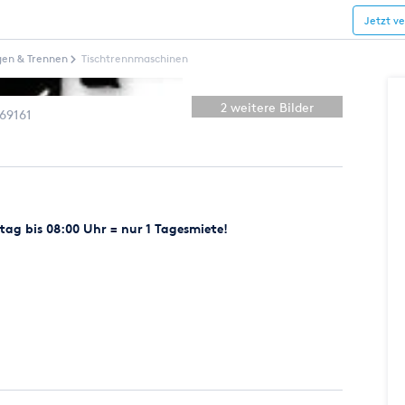
Jetzt v
gen & Trennen
Tischtrennmaschinen
2 weitere Bilder
69161
ag bis 08:00 Uhr = nur 1 Tagesmiete!