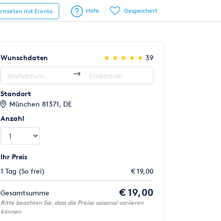
Hilfe
Gespeichert
ermieten mit Erento
(*)
(*)
(*)
(*)
(*)
Wunschdaten
★
★
★
★
★
★
★
★
★
★
39
Standort
München 81371, DE
Anzahl
Ihr Preis
1 Tag (So frei)
€ 19,00
€ 19,00
Gesamtsumme
Bitte beachten Sie, dass die Preise saisonal variieren
können