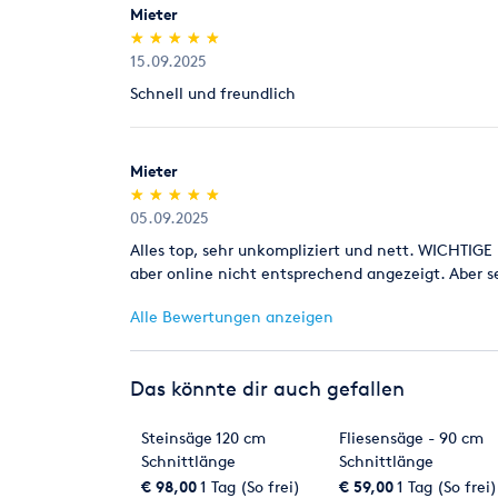
Mieter
(*)
(*)
(*)
(*)
(*)
★
★
★
★
★
★
★
★
★
★
15.09.2025
Schnell und freundlich
Mieter
(*)
(*)
(*)
(*)
(*)
★
★
★
★
★
★
★
★
★
★
05.09.2025
Alles top, sehr unkompliziert und nett. WICHTIG
aber online nicht entsprechend angezeigt. Aber 
Alle Bewertungen anzeigen
Das könnte dir auch gefallen
Steinsäge 120 cm
Fliesensäge - 90 cm
Schnittlänge
Schnittlänge
Brückensäge
€ 98,00
1 Tag (So frei)
€ 59,00
1 Tag (So frei)