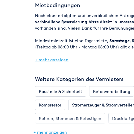
Der Diamantverbrauch ist im Mietpreis bereits en
Mietbedingungen
Nach einer erfolgten und unverbindlichen Anfra
verbindliche Reservierung bitte direkt in unser
vorhanden sind. Vielen Dank für Ihre Bemühunge
Mindestmietzeit ist eine Tagesmiete,
Samstage, S
(Freitag ab 08:00 Uhr - Montag 08:00 Uhr) gilt als
Bei Reservierungen werden die Geräte in der Regel
+ mehr anzeigen
spätestens am nächsten Werktag um 8.00 Uhr.
Eine Verfügbarkeitsgarantie kann jedoch nicht z
Weitere Kategorien des Vermieters
Maschinen z.B. durch einen Defekt kurzfristig ni
selbstverständlich alles daran setzen, in jedem F
Baustelle & Sicherheit
Betonverarbeitung
Mietpreise und Kaution
Kompressor
Stromerzeuger & Stromverteiler
Die angegebenen Mietpreise beziehen sich auf ein
Die Kaution ist bei Mietbeginn zu entrichten nur
Bohren, Stemmen & Befestigen
Druckluftg
VISA - AmericanExpress).
Gartengeräte
Hebetechnik
Heizung &
+ mehr anzeigen