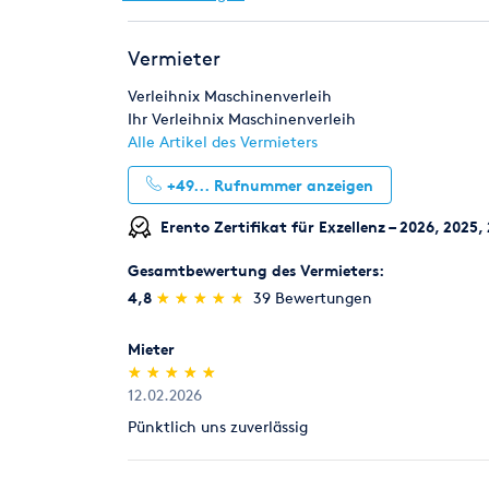
Die Kautionshöhe entspricht dem zu erwarteten 
Risikoeinstufung individuell durch unsere Mitarbe
Pumpen
Reinigungstechnik
Renoviere
Vermieter
Rücknahme von Verbrauchsmaterial
Schweißen & Löten
Umziehen
Werksta
Verbrauchsmaterial (z.B. Schleifpapiere für Parke
Verleihnix Maschinenverleih
innerhalb von 7 Tagen zum Verkaufspreis zurück, 
Ihr Verleihnix Maschinenverleih
Alle Artikel des Vermieters
Legitimation
+49...
Rufnummer anzeigen
Als Neukunde bitten wir Sie einen gültigen amtli
(Personalausweis).
Erento Zertifikat für Exzellenz – 2026, 2025,
Gesamtbewertung des Vermieters:
(*)
(*)
(*)
(*)
(*)
4,8
★
★
★
★
★
★
★
★
★
★
39 Bewertungen
Mieter
(*)
(*)
(*)
(*)
(*)
★
★
★
★
★
★
★
★
★
★
12.02.2026
Pünktlich uns zuverlässig