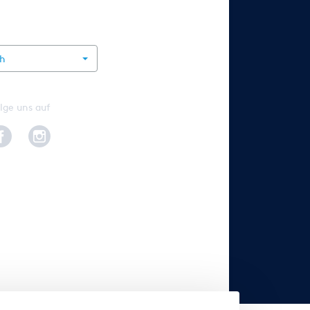
rnational
ch
lge uns auf