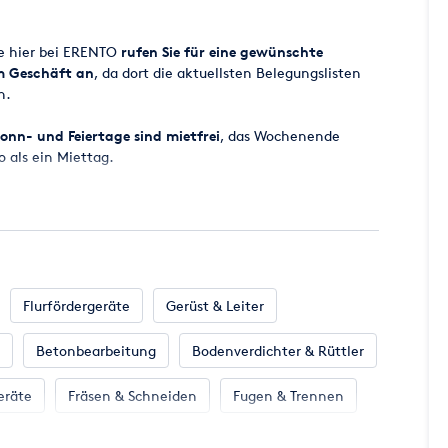
thalten.
ge hier bei ERENTO
rufen Sie für eine gewünschte
em Geschäft an
, da dort die aktuellsten Belegungslisten
n.
onn- und Feiertage sind mietfrei
, das Wochenende
o als ein Miettag.
 ab 8.00 Uhr bereitgestellt, der Miettag endet
ugesagt werden, da es vorkommen kann, dass zugesagte
cht zur Verfügung stehen. Wir werden aber
all eine entsprechende Maschine für Sie parat zu haben.
Flurfördergeräte
Gerüst & Leiter
Betonbearbeitung
Bodenverdichter & Rüttler
en Miettag incl. der gesetzlichen Mehrwertsteuer.
 per EC-KARTE MIT PIN oder Kreditkarte (MasterCard -
eräte
Fräsen & Schneiden
Fugen & Trennen
 Klima
Klempnerbedarf
Mess- & Prüfgeräte