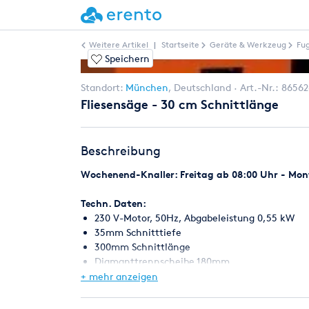
Weitere Artikel
|
Startseite
Geräte & Werkzeug
Fu
Speichern
Standort:
München
,
Deutschland
Art.-Nr.:
86562
Fliesensäge - 30 cm Schnittlänge
Beschreibung
Wochenend-Knaller: Freitag ab 08:00 Uhr - Mont
Techn. Daten:
230 V-Motor, 50Hz, Abgabeleistung 0,55 kW
35mm Schnitttiefe
300mm Schnittlänge
Diamanttrennscheibe 180mm
Gewicht 13 kg
+ mehr anzeigen