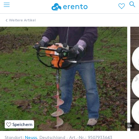
Weitere Artikel
Speichern
1/4
Standort:
Neuss
,
Deutschland
Art.-Nr.:
9507933643