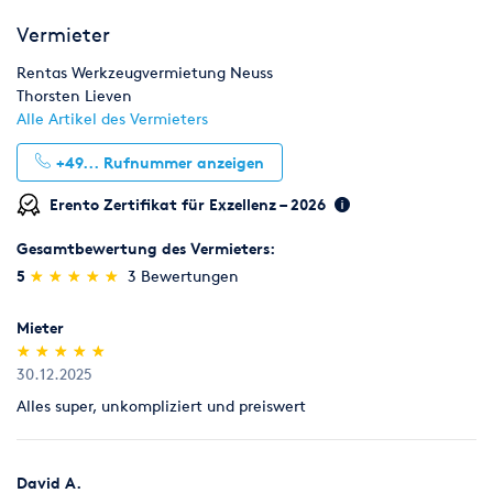
Bohren, Stemmen & Befestigen
Druckluftgeräte
Vermieter
Fräsen & Schneiden
Fugen & Trennen
Rentas Werkzeugvermietung Neuss
Thorsten Lieven
Gartengeräte
Klempnerbedarf
Alle Artikel des Vermieters
+49...
Rufnummer anzeigen
Mess- & Prüfgeräte
Pumpen
Reinigungstechnik
Erento Zertifikat für Exzellenz – 2026
Renovieren
Sägen, Hobeln & Schleifen
Umziehen
Gesamtbewertung des Vermieters:
Werkstatt
Bühne & Messestand
Klima & Heizen
(*)
(*)
(*)
(*)
(*)
5
★
★
★
★
★
★
★
★
★
★
3 Bewertungen
Licht & Effekte
Möbel
Mieter
(*)
(*)
(*)
(*)
(*)
★
★
★
★
★
★
★
★
★
★
30.12.2025
Alles super, unkompliziert und preiswert
David A.