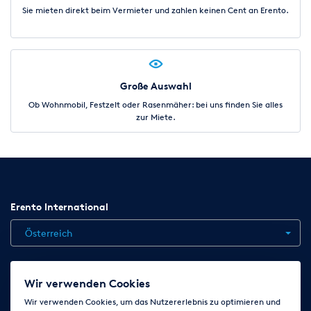
Sie mieten direkt beim Vermieter und zahlen keinen Cent an Erento.
Große Auswahl
Ob Wohnmobil, Festzelt oder Rasenmäher: bei uns finden Sie alles
zur Miete.
Erento International
Österreich
Jobs
Kontakt
News
Hilfe
Datenschutzerklärung
Wir verwenden Cookies
AGB
Impressum
Cookie-Einstellungen ändern
Wir verwenden Cookies, um das Nutzererlebnis zu optimieren und