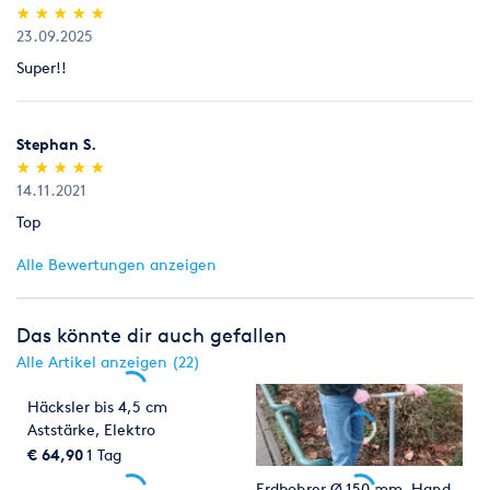
(*)
(*)
(*)
(*)
(*)
★
★
★
★
★
★
★
★
★
★
23.09.2025
Super!!
Stephan S.
(*)
(*)
(*)
(*)
(*)
★
★
★
★
★
★
★
★
★
★
14.11.2021
Top
Alle Bewertungen anzeigen
Das könnte dir auch gefallen
Alle Artikel anzeigen (22)
Häcksler bis 4,5 cm
Aststärke, Elektro
€ 64,90
1 Tag
Erdbohrer Ø 150 mm, Hand