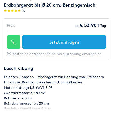
Erdbohrgerät bis Ø 20 cm, Benzingemisch
(*)
(*)
(*)
(*)
(*)
★
★
★
★
★
★
★
★
★
★
3
€ 53,90
Preis
ab
1 Tag
Jetzt anfragen
Kostenlos anfragen: Keine Vorauszahlung erforderlich
Beschreibung
Leichtes Einmann-Erdbohrgerät zur Bohrung von Erdlöchern
für Zäune, Bäume, Sträucher und Jungpflanzen.
MotorLeistung: 1,3 kW / 1,8 PS
Zweitaktmotor: 30,8 cm³
Bohrtiefe: 70 cm
Bohrdurchmesser bis 20 cm
Gewicht: ohne Bohrer 9,4 kg