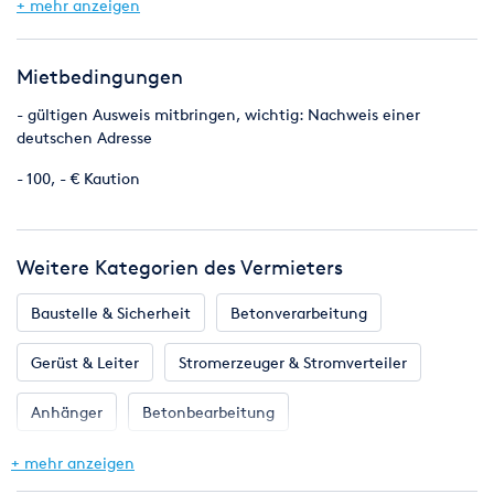
+ mehr anzeigen
Zusätzliche Bezeichnungen: Erdbohrgerät, Benzin-
Erdbohrgerät, Erdbohrer, Pfahlbohrer, Zaunbohrer, Zaun, Bohrer
Mietbedingungen
- gültigen Ausweis mitbringen, wichtig: Nachweis einer
deutschen Adresse
- 100, - € Kaution
Weitere Kategorien des Vermieters
Baustelle & Sicherheit
Betonverarbeitung
Gerüst & Leiter
Stromerzeuger & Stromverteiler
Anhänger
Betonbearbeitung
Bodenverdichter & Rüttler
+ mehr anzeigen