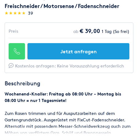
Freischneider / Motorsense / Fadenschneider
(*)
(*)
(*)
(*)
(*)
★
★
★
★
★
★
★
★
★
★
39
€ 39,00
Preis
ab
1 Tag (So frei)
Jetzt anfragen
Kostenlos anfragen: Keine Vorauszahlung erforderlich
Beschreibung
Wochenend-Knaller: Freitag ab 08:00 Uhr - Montag bis
08:00 Uhr = nur 1 Tagesmiete!
Zum Rasen trimmen und für Ausputzarbeiten auf dem
Gartengrundstück. Ausgerüstet mit FixCut-Fadenschneider.
Alternativ mit passendem Messer-Schneidwerkzeug auch zum
Mähen von verfilztem Gras, Schilf und Brennnesseln.