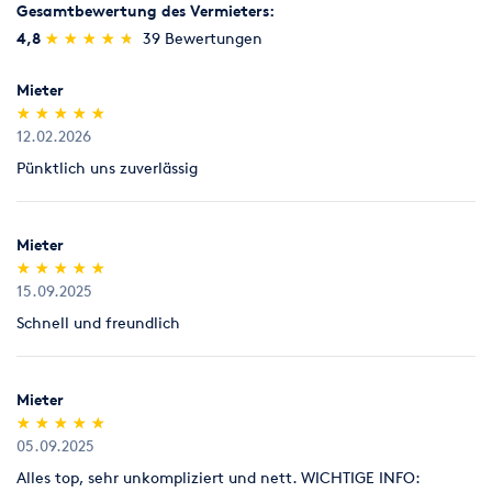
Sägen, Hobeln & Schleifen
Schweißen & Löten
Gesamtbewertung des Vermieters:
Legitimation
(*)
(*)
(*)
(*)
(*)
4,8
★
★
★
★
★
★
★
★
★
★
39 Bewertungen
Als Neukunde bitten wir Sie einen gültigen amtlichen
Umziehen
Werkstatt
Lichtbildausweis mit Adressangabe vorzulegen
Mieter
(Personalausweis).
(*)
(*)
(*)
(*)
(*)
★
★
★
★
★
★
★
★
★
★
12.02.2026
Pünktlich uns zuverlässig
Mieter
(*)
(*)
(*)
(*)
(*)
★
★
★
★
★
★
★
★
★
★
15.09.2025
Schnell und freundlich
Mieter
(*)
(*)
(*)
(*)
(*)
★
★
★
★
★
★
★
★
★
★
05.09.2025
Alles top, sehr unkompliziert und nett. WICHTIGE INFO: