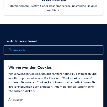
Ob Wohnmobil, Festzelt oder Rasenmäher: bei uns finden Sie alles
zur Miete.
Erento International
Österreich
Jobs
Kontakt
News
Hilfe
Datenschutzerklärung
Wir verwenden Cookies
AGB
Impressum
Cookie-Einstellungen ändern
Wir verwenden Cookies, um das Nutzererlebnis zu optimieren und
Inhalte zu personalisieren. Per Klick auf "Cookies Akzeptieren"
stimmen Sie unseren Cookie-Richtlinien zu. Alternativ können Sie
Ihre Einstellungen auch anpassen, indem Sie auf die Schaltfläche
Folge uns auf
"Anpassen" klicken.
Anpassen