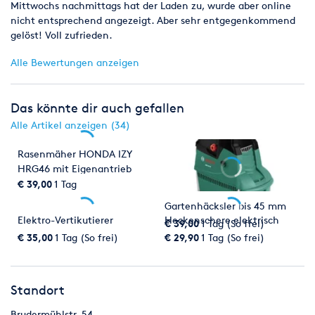
Mittwochs nachmittags hat der Laden zu, wurde aber online
nicht entsprechend angezeigt. Aber sehr entgegenkommend
gelöst! Voll zufrieden.
Alle Bewertungen anzeigen
Das könnte dir auch gefallen
Alle Artikel anzeigen (34)
Rasenmäher HONDA IZY
HRG46 mit Eigenantrieb
€ 39,00
1 Tag
Gartenhäcksler bis 45 mm
Elektro-Vertikutierer
Heckenschere elektrisch
€ 39,00
1 Tag (So frei)
€ 35,00
1 Tag (So frei)
€ 29,90
1 Tag (So frei)
Standort
Brudermühlstr. 54