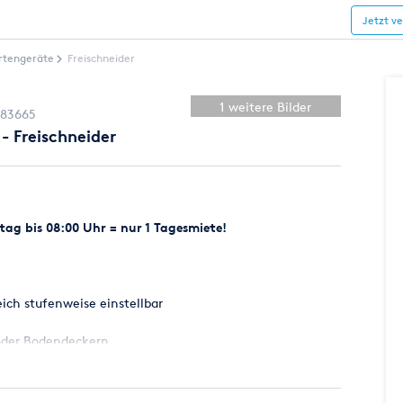
Jetzt v
rtengeräte
Freischneider
1 weitere Bilder
83665
- Freischneider
ag bis 08:00 Uhr = nur 1 Tagesmiete!
ich stufenweise einstellbar
 oder Bodendeckern