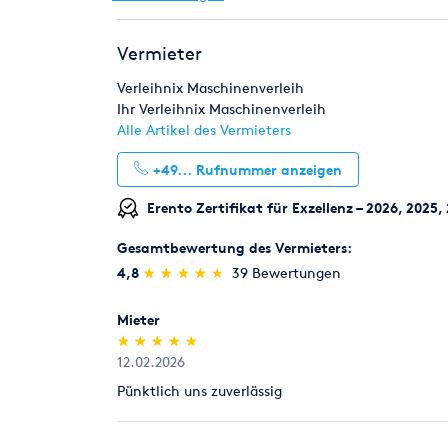
Die Kautionshöhe entspricht dem zu erwarteten 
Risikoeinstufung individuell durch unsere Mitarbe
Pumpen
Reinigungstechnik
Renoviere
Vermieter
Rücknahme von Verbrauchsmaterial
Schweißen & Löten
Umziehen
Werksta
Verbrauchsmaterial (z.B. Schleifpapiere für Parke
Verleihnix Maschinenverleih
innerhalb von 7 Tagen zum Verkaufspreis zurück, 
Ihr Verleihnix Maschinenverleih
Alle Artikel des Vermieters
Legitimation
+49...
Rufnummer anzeigen
Als Neukunde bitten wir Sie einen gültigen amtli
(Personalausweis).
Erento Zertifikat für Exzellenz – 2026, 2025,
Gesamtbewertung des Vermieters:
(*)
(*)
(*)
(*)
(*)
4,8
★
★
★
★
★
★
★
★
★
★
39 Bewertungen
Mieter
(*)
(*)
(*)
(*)
(*)
★
★
★
★
★
★
★
★
★
★
12.02.2026
Pünktlich uns zuverlässig