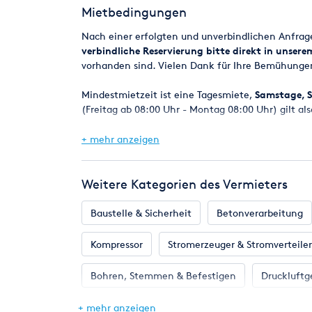
Mietbedingungen
Gewicht unbetankt, ohne Werkzeug 5,4 kg
Nach einer erfolgten und unverbindlichen Anfra
verbindliche Reservierung bitte direkt in unser
vorhanden sind. Vielen Dank für Ihre Bemühunge
Mindestmietzeit ist eine Tagesmiete,
Samstage, S
(Freitag ab 08:00 Uhr - Montag 08:00 Uhr) gilt als
Bei Reservierungen werden die Geräte in der Regel
+ mehr anzeigen
spätestens am nächsten Werktag um 8.00 Uhr.
Eine Verfügbarkeitsgarantie kann jedoch nicht z
Weitere Kategorien des Vermieters
Maschinen z.B. durch einen Defekt kurzfristig ni
selbstverständlich alles daran setzen, in jedem F
Baustelle & Sicherheit
Betonverarbeitung
Mietpreise und Kaution
Kompressor
Stromerzeuger & Stromverteiler
Die angegebenen Mietpreise beziehen sich auf ein
Die Kaution ist bei Mietbeginn zu entrichten nur
Bohren, Stemmen & Befestigen
Druckluftg
VISA - AmericanExpress).
Gartengeräte
Hebetechnik
Heizung &
+ mehr anzeigen