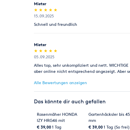
Mieter
(*)
(*)
(*)
(*)
(*)
★
★
★
★
★
★
★
★
★
★
15.09.2025
Schnell und freundlich
Mieter
(*)
(*)
(*)
(*)
(*)
★
★
★
★
★
★
★
★
★
★
05.09.2025
Alles top, sehr unkompliziert und nett. WICHTIG
aber online nicht entsprechend angezeigt. Aber 
Alle Bewertungen anzeigen
Das könnte dir auch gefallen
Rasenmäher HONDA
Gartenhäcksler bis 45
IZY HRG46 mit
mm
Eigenantrieb
€ 39,00
1 Tag
€ 39,00
1 Tag (So frei)