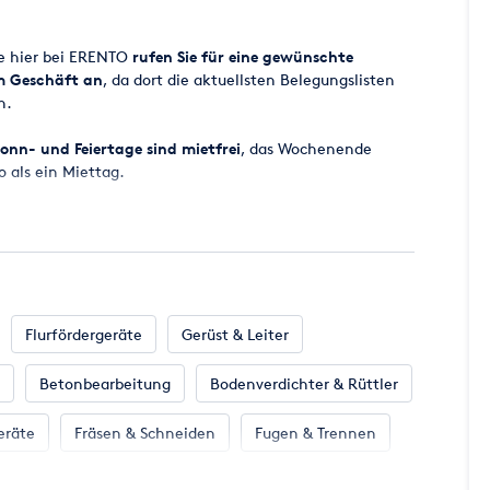
ge hier bei ERENTO
rufen Sie für eine gewünschte
em Geschäft an
, da dort die aktuellsten Belegungslisten
n.
onn- und Feiertage sind mietfrei
, das Wochenende
o als ein Miettag.
 ab 8.00 Uhr bereitgestellt, der Miettag endet
ugesagt werden, da es vorkommen kann, dass zugesagte
cht zur Verfügung stehen. Wir werden aber
all eine entsprechende Maschine für Sie parat zu haben.
Flurfördergeräte
Gerüst & Leiter
Betonbearbeitung
Bodenverdichter & Rüttler
en Miettag incl. der gesetzlichen Mehrwertsteuer.
 per EC-KARTE MIT PIN oder Kreditkarte (MasterCard -
eräte
Fräsen & Schneiden
Fugen & Trennen
 Klima
Klempnerbedarf
Mess- & Prüfgeräte