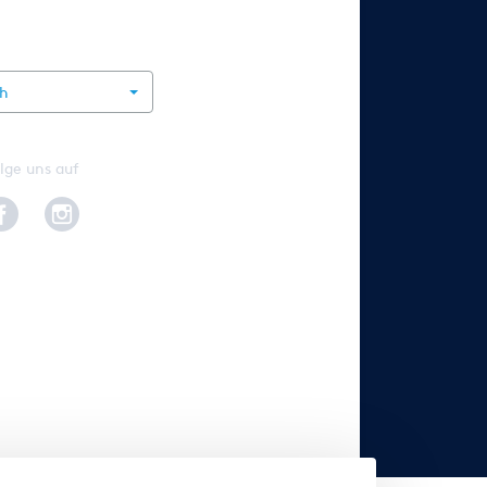
rnational
ch
lge uns auf