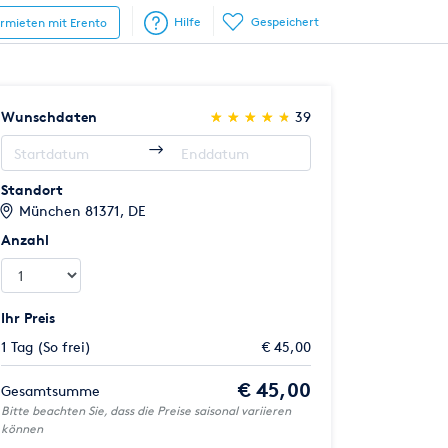
Hilfe
Gespeichert
ermieten mit Erento
(*)
(*)
(*)
(*)
(*)
Wunschdaten
★
★
★
★
★
★
★
★
★
★
39
Standort
München 81371, DE
Anzahl
Ihr Preis
1 Tag (So frei)
€ 45,00
€ 45,00
Gesamtsumme
Bitte beachten Sie, dass die Preise saisonal variieren
können