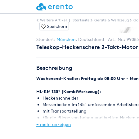
Weitere Artikel
|
Startseite
Geräte & Werkzeug
Ga
Speichern
Standort:
München
,
Deutschland
Art.-Nr.:
99085
Teleskop-Heckenschere 2-Takt-Motor 
Beschreibung
Wochenend-Knaller: Freitag ab 08:00 Uhr - Mont
HL-KM 135° (KombiWerkzeug):
Heckenschneider
Messerbalken im 135° umfassenden Arbeitsbere
mit Transportstellung
Für die Pflege von hohen und breiten Hecken
Gewicht: 2,6 kg
+ mehr anzeigen
Hubraum 31,4 cm³
Leistung 1,0/1,4 kW/PS