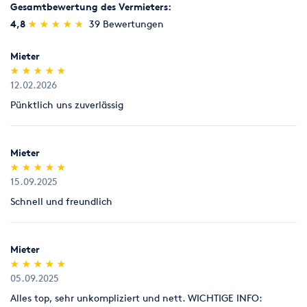
Sägen, Hobeln & Schleifen
Schweißen & Löten
Rücknahme von Verbrauchsmaterial
Gesamtbewertung des Vermieters:
Verbrauchsmaterial (z.B. Schleifpapiere für Parkettschleifer),
(*)
(*)
(*)
(*)
(*)
4,8
★
★
★
★
★
★
★
★
★
★
39 Bewertungen
das nicht benutzt worden ist, nehmen wir innerhalb von 7
Umziehen
Werkstatt
Tagen zum Verkaufspreis zurück, Parkettlacke jedoch nur
Mieter
ungeöffnet (kein Anbruch).
(*)
(*)
(*)
(*)
(*)
★
★
★
★
★
★
★
★
★
★
12.02.2026
Legitimation
Pünktlich uns zuverlässig
Als Neukunde bitten wir Sie einen gültigen amtlichen
Lichtbildausweis mit Adressangabe vorzulegen
(Personalausweis).
Mieter
(*)
(*)
(*)
(*)
(*)
★
★
★
★
★
★
★
★
★
★
15.09.2025
Schnell und freundlich
Mieter
(*)
(*)
(*)
(*)
(*)
★
★
★
★
★
★
★
★
★
★
05.09.2025
Alles top, sehr unkompliziert und nett. WICHTIGE INFO: