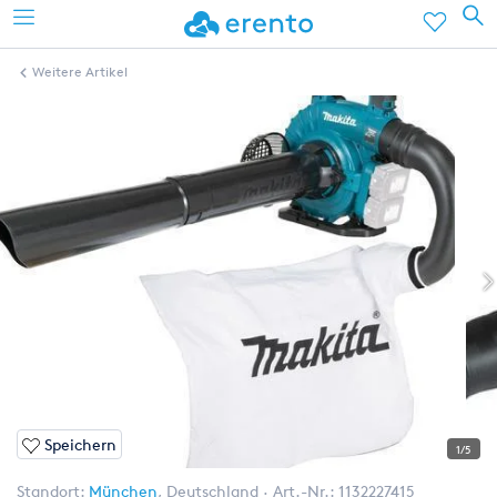
Weitere Artikel
Speichern
1/5
Standort:
München
,
Deutschland
Art.-Nr.:
1132227415