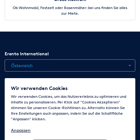
Ob Wohnmobil, Festzelt oder Rasenmäher: bei uns finden Sie alles
zur Miete.
Erento International
Österreich
Jobs
Kontakt
News
Hilfe
Datenschutzerklärung
Wir verwenden Cookies
AGB
Impressum
Cookie-Einstellungen ändern
Wir verwenden Cookies, um das Nutzererlebnis zu optimieren und
Inhalte zu personalisieren. Per Klick auf "Cookies Akzeptieren"
stimmen Sie unseren Cookie-Richtlinien zu. Alternativ können Sie
Ihre Einstellungen auch anpassen, indem Sie auf die Schaltfläche
Folge uns auf
"Anpassen" klicken.
Anpassen