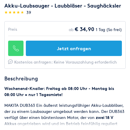
Akku-Laubsauger - Laubbläser - Saughäcksler
(*)
(*)
(*)
(*)
(*)
★
★
★
★
★
★
★
★
★
★
39
€ 34,90
Preis
ab
1 Tag (So frei)
Jetzt anfragen
Kostenlos anfragen: Keine Vorauszahlung erforderlich
Beschreibung
Wochenend-Knaller: Freitag ab 08:00 Uhr - Montag bis
08:00 Uhr = nur 1 Tagesmiete!
MAKITA DUB363 Ein äußerst leistungsfähiger Akku-Laubbläser,
der zu einem Laubsauger umgebaut werden kann. Der DUB363
verfügt über einen bürstenlosen Motor, der von
zwei 18 V
Akkus
angetrieben wird und im Betrieb feinfühlig reguliert
werden kann. Mit seiner Luftgeschwindigkeit von bis zu 65