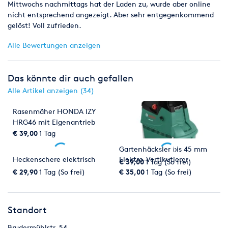
Mittwochs nachmittags hat der Laden zu, wurde aber online
nicht entsprechend angezeigt. Aber sehr entgegenkommend
gelöst! Voll zufrieden.
Alle Bewertungen anzeigen
Das könnte dir auch gefallen
Alle Artikel anzeigen (34)
Rasenmäher HONDA IZY
HRG46 mit Eigenantrieb
€ 39,00
1 Tag
Gartenhäcksler bis 45 mm
Heckenschere elektrisch
Elektro-Vertikutierer
€ 39,00
1 Tag (So frei)
€ 29,90
1 Tag (So frei)
€ 35,00
1 Tag (So frei)
Standort
Brudermühlstr. 54