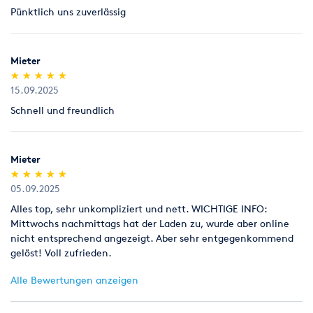
Pünktlich uns zuverlässig
Legitimation
Als Neukunde bitten wir Sie einen gültigen amtlichen
Lichtbildausweis mit Adressangabe vorzulegen
Mieter
(Personalausweis).
(*)
(*)
(*)
(*)
(*)
★
★
★
★
★
★
★
★
★
★
15.09.2025
Schnell und freundlich
Mieter
(*)
(*)
(*)
(*)
(*)
★
★
★
★
★
★
★
★
★
★
05.09.2025
Alles top, sehr unkompliziert und nett. WICHTIGE INFO:
Mittwochs nachmittags hat der Laden zu, wurde aber online
nicht entsprechend angezeigt. Aber sehr entgegenkommend
gelöst! Voll zufrieden.
Alle Bewertungen anzeigen