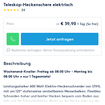
Teleskop-Heckenschere elektrisch
(*)
(*)
(*)
(*)
(*)
★
★
★
★
★
★
★
★
★
★
39
€ 39,90
Preis
ab
1 Tag (So frei)
Jetzt anfragen
Kostenlos anfragen: Keine Vorauszahlung erforderlich
Beschreibung
Wochenend-Knaller: Freitag ab 08:00 Uhr - Montag bis
08:00 Uhr = nur 1 Tagesmiete!
Leistungsstarker 600 Watt-Elektro-Heckenschneider von STIHL
mit um 125° stufenweise verstellbarem Messerbalken. Flexibles
Schneiden hoher und breiter Hecken bequem vom Boden aus.
Sehr gut für Schneidarbeiten direkt an der Hecke oder aus der