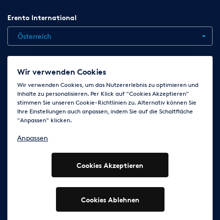
Erento International
Österreich
Jobs
Kontakt
News
Hilfe
Datenschutzerklärung
Wir verwenden Cookies
AGB
Impressum
Cookie-Einstellungen ändern
Wir verwenden Cookies, um das Nutzererlebnis zu optimieren und
Inhalte zu personalisieren. Per Klick auf "Cookies Akzeptieren"
stimmen Sie unseren Cookie-Richtlinien zu. Alternativ können Sie
Ihre Einstellungen auch anpassen, indem Sie auf die Schaltfläche
Folge uns auf
"Anpassen" klicken.
Anpassen
Cookies Akzeptieren
© 2003 - 2026 Erento Campanda GmbH - Alle Rechte
vorbehalten
Ausgewiesene Marken gehören den jeweiligen Eigentümern.
Cookies Ablehnen