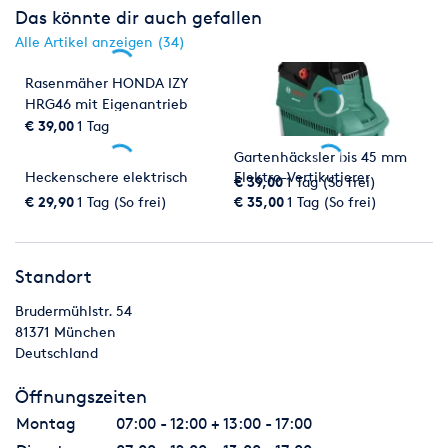
Das könnte dir auch gefallen
Alle Artikel anzeigen (34)
Rasenmäher HONDA IZY
HRG46 mit Eigenantrieb
€ 39,00
1 Tag
Gartenhäcksler bis 45 mm
Heckenschere elektrisch
Elektro-Vertikutierer
€ 39,00
1 Tag (So frei)
€ 29,90
1 Tag (So frei)
€ 35,00
1 Tag (So frei)
Standort
Brudermühlstr. 54
81371
München
Deutschland
Öffnungszeiten
Montag
07:00 - 12:00 + 13:00 - 17:00