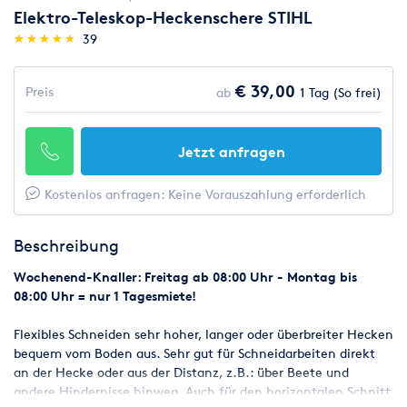
Elektro-Teleskop-Heckenschere STIHL
(*)
(*)
(*)
(*)
(*)
★
★
★
★
★
★
★
★
★
★
39
€ 39,00
Preis
ab
1 Tag (So frei)
Jetzt anfragen
Kostenlos anfragen: Keine Vorauszahlung erforderlich
Beschreibung
Wochenend-Knaller: Freitag ab 08:00 Uhr - Montag bis
08:00 Uhr = nur 1 Tagesmiete!
Flexibles Schneiden sehr hoher, langer oder überbreiter Hecken
bequem vom Boden aus. Sehr gut für Schneidarbeiten direkt
an der Hecke oder aus der Distanz, z.B.: über Beete und
andere Hindernisse hinweg. Auch für den horizontalen Schnitt