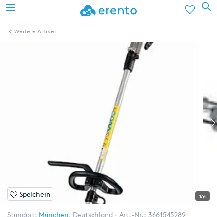
Weitere Artikel
Speichern
1/6
Standort:
München
,
Deutschland
Art.-Nr.:
3661545289