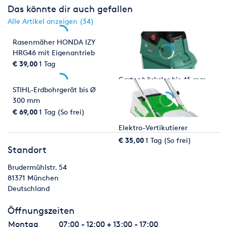
Das könnte dir auch gefallen
Alle Artikel anzeigen (34)
Rasenmäher HONDA IZY
HRG46 mit Eigenantrieb
€ 39,00
1 Tag
Gartenhäcksler bis 45 mm
STIHL-Erdbohrgerät bis Ø
€ 39,00
1 Tag (So frei)
300 mm
€ 69,00
1 Tag (So frei)
Elektro-Vertikutierer
€ 35,00
1 Tag (So frei)
Standort
Brudermühlstr. 54
81371
München
Deutschland
Öffnungszeiten
Montag
07:00 - 12:00 + 13:00 - 17:00