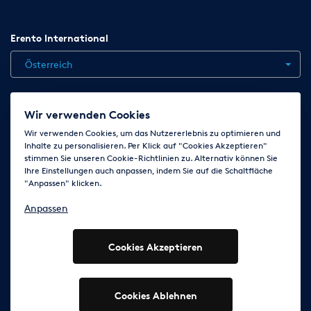
Erento International
Österreich
Jobs
Kontakt
News
Hilfe
Datenschutzerklärung
Wir verwenden Cookies
AGB
Impressum
Cookie-Einstellungen ändern
Wir verwenden Cookies, um das Nutzererlebnis zu optimieren und
Inhalte zu personalisieren. Per Klick auf "Cookies Akzeptieren"
stimmen Sie unseren Cookie-Richtlinien zu. Alternativ können Sie
Ihre Einstellungen auch anpassen, indem Sie auf die Schaltfläche
Folge uns auf
"Anpassen" klicken.
Anpassen
Cookies Akzeptieren
© 2003 - 2026 Erento Campanda GmbH - Alle Rechte
vorbehalten
Ausgewiesene Marken gehören den jeweiligen Eigentümern.
Cookies Ablehnen