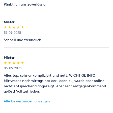
Pünktlich uns zuverlässig
Legitimation
Als Neukunde bitten wir Sie einen gültigen amtlichen
Lichtbildausweis mit Adressangabe vorzulegen
Mieter
(Personalausweis).
(*)
(*)
(*)
(*)
(*)
★
★
★
★
★
★
★
★
★
★
15.09.2025
Schnell und freundlich
Mieter
(*)
(*)
(*)
(*)
(*)
★
★
★
★
★
★
★
★
★
★
05.09.2025
Alles top, sehr unkompliziert und nett. WICHTIGE INFO:
Mittwochs nachmittags hat der Laden zu, wurde aber online
nicht entsprechend angezeigt. Aber sehr entgegenkommend
gelöst! Voll zufrieden.
Alle Bewertungen anzeigen