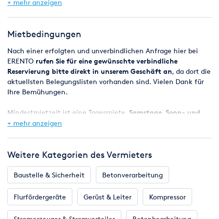
+ mehr anzeigen
Transportlänge 4,20 m
Mietbedingungen
Nach einer erfolgten und unverbindlichen Anfrage hier bei
ERENTO
rufen Sie für eine gewünschte verbindliche
Reservierung bitte direkt in unserem Geschäft an
, da dort die
aktuellsten Belegungslisten vorhanden sind. Vielen Dank für
Ihre Bemühungen.
Mindestmietzeit ist eine Tagesmiete,
Samstage, Sonn- und
Feiertage sind mietfrei
, das Wochenende (Freitag ab 08:00 Uhr
+ mehr anzeigen
- Montag 08:00 Uhr) gilt also als ein Miettag.
Bei Reservierungen werden die Geräte in der Regel ab 8.00 Uhr
Weitere Kategorien des Vermieters
bereitgestellt, der Miettag endet spätestens am nächsten
Werktag um 8.00 Uhr.
Baustelle & Sicherheit
Betonverarbeitung
Eine Verfügbarkeitsgarantie kann jedoch nicht zugesagt
Flurfördergeräte
Gerüst & Leiter
Kompressor
werden, da es vorkommen kann, dass zugesagte Maschinen
z.B. durch einen Defekt kurzfristig nicht zur Verfügung stehen.
Stromerzeuger & Stromverteiler
Betonbearbeitung