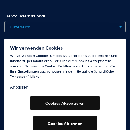
Erento International
Österreich
Jobs
Kontakt
News
Hilfe
Datenschutzerklärung
Wir verwenden Cookies
AGB
Impressum
Cookie-Einstellungen ändern
Wir verwenden Cookies, um das Nutzererlebnis zu optimieren und
Inhalte zu personalisieren. Per Klick auf "Cookies Akzeptieren"
stimmen Sie unseren Cookie-Richtlinien zu. Alternativ können Sie
Ihre Einstellungen auch anpassen, indem Sie auf die Schaltfläche
Folge uns auf
"Anpassen" klicken.
Anpassen
Cookies Akzeptieren
© 2003 - 2026 Erento Campanda GmbH - Alle Rechte
vorbehalten
Ausgewiesene Marken gehören den jeweiligen Eigentümern.
Cookies Ablehnen