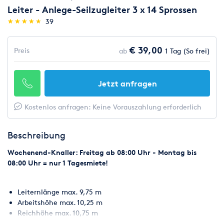
Leiter - Anlege-Seilzugleiter 3 x 14 Sprossen
(*)
(*)
(*)
(*)
(*)
★
★
★
★
★
★
★
★
★
★
39
€ 39,00
Preis
ab
1 Tag (So frei)
Jetzt anfragen
Kostenlos anfragen: Keine Vorauszahlung erforderlich
Beschreibung
Wochenend-Knaller: Freitag ab 08:00 Uhr - Montag bis
08:00 Uhr = nur 1 Tagesmiete!
Leiternlänge max. 9,75 m
Arbeitshöhe max. 10,25 m
Reichhöhe max. 10,75 m
Gewicht 33 kg