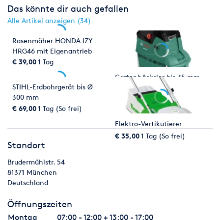
Das könnte dir auch gefallen
Alle Artikel anzeigen (34)
Rasenmäher HONDA IZY
HRG46 mit Eigenantrieb
€ 39,00
1 Tag
Gartenhäcksler bis 45 mm
STIHL-Erdbohrgerät bis Ø
€ 39,00
1 Tag (So frei)
300 mm
€ 69,00
1 Tag (So frei)
Elektro-Vertikutierer
€ 35,00
1 Tag (So frei)
Standort
Brudermühlstr. 54
81371
München
Deutschland
Öffnungszeiten
Montag
07:00 - 12:00 + 13:00 - 17:00