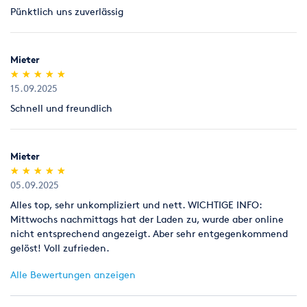
Pünktlich uns zuverlässig
Legitimation
Als Neukunde bitten wir Sie einen gültigen amtlichen
Lichtbildausweis mit Adressangabe vorzulegen
Mieter
(Personalausweis).
(*)
(*)
(*)
(*)
(*)
★
★
★
★
★
★
★
★
★
★
15.09.2025
Schnell und freundlich
Mieter
(*)
(*)
(*)
(*)
(*)
★
★
★
★
★
★
★
★
★
★
05.09.2025
Alles top, sehr unkompliziert und nett. WICHTIGE INFO:
Mittwochs nachmittags hat der Laden zu, wurde aber online
nicht entsprechend angezeigt. Aber sehr entgegenkommend
gelöst! Voll zufrieden.
Alle Bewertungen anzeigen