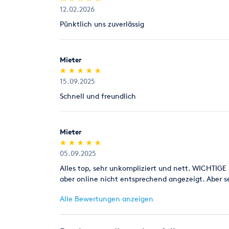
12.02.2026
Pünktlich uns zuverlässig
Mieter
(*)
(*)
(*)
(*)
(*)
★
★
★
★
★
★
★
★
★
★
15.09.2025
Schnell und freundlich
Mieter
(*)
(*)
(*)
(*)
(*)
★
★
★
★
★
★
★
★
★
★
05.09.2025
Alles top, sehr unkompliziert und nett. WICHTIG
aber online nicht entsprechend angezeigt. Aber 
Alle Bewertungen anzeigen