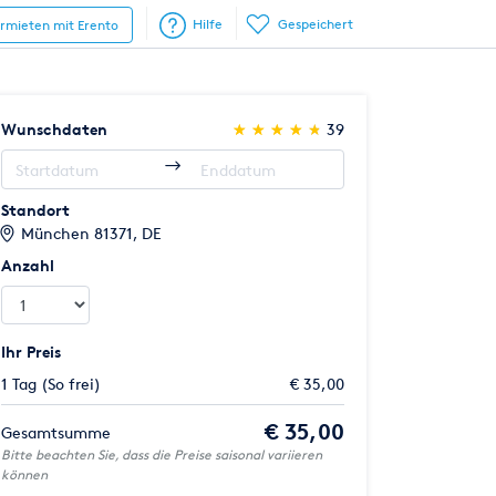
Hilfe
Gespeichert
ermieten mit Erento
(*)
(*)
(*)
(*)
(*)
Wunschdaten
★
★
★
★
★
★
★
★
★
★
39
Standort
München 81371, DE
Anzahl
Ihr Preis
1 Tag (So frei)
€ 35,00
€ 35,00
Gesamtsumme
Bitte beachten Sie, dass die Preise saisonal variieren
können