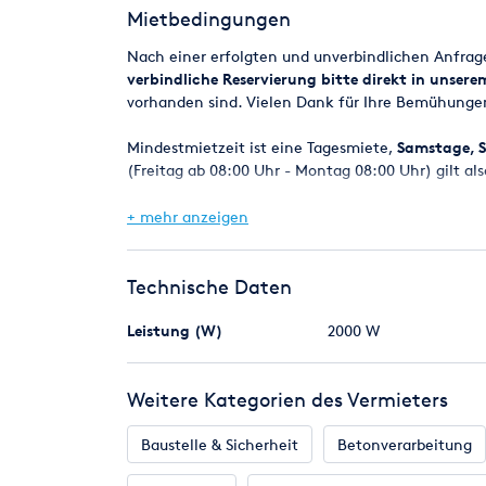
Mietbedingungen
Nach einer erfolgten und unverbindlichen Anfra
verbindliche Reservierung bitte direkt in unser
vorhanden sind. Vielen Dank für Ihre Bemühunge
Mindestmietzeit ist eine Tagesmiete,
Samstage, S
(Freitag ab 08:00 Uhr - Montag 08:00 Uhr) gilt als
Bei Reservierungen werden die Geräte in der Regel
+ mehr anzeigen
spätestens am nächsten Werktag um 8.00 Uhr.
Eine Verfügbarkeitsgarantie kann jedoch nicht z
Technische Daten
Maschinen z.B. durch einen Defekt kurzfristig ni
selbstverständlich alles daran setzen, in jedem F
Leistung (W)
2000 W
Mietpreise und Kaution
Weitere Kategorien des Vermieters
Die angegebenen Mietpreise beziehen sich auf ein
Die Kaution ist bei Mietbeginn zu entrichten nur
VISA - AmericanExpress).
Baustelle & Sicherheit
Betonverarbeitung