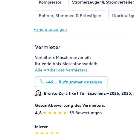
Die Kautionshöhe entspricht dem zu erwarteten 
Kompressor
Stromerzeuger & Stromverteiler
Risikoeinstufung individuell durch unsere Mitarbe
Bohren, Stemmen & Befestigen
Druckluftg
Rücknahme von Verbrauchsmaterial
Verbrauchsmaterial (z.B. Schleifpapiere für Parke
Gartengeräte
Hebetechnik
Heizung &
+ mehr anzeigen
innerhalb von 7 Tagen zum Verkaufspreis zurück, 
Pumpen
Reinigungstechnik
Renoviere
Legitimation
Vermieter
Als Neukunde bitten wir Sie einen gültigen amtli
Schweißen & Löten
Umziehen
Werksta
(Personalausweis).
Verleihnix Maschinenverleih
Ihr Verleihnix Maschinenverleih
Alle Artikel des Vermieters
+49...
Rufnummer anzeigen
Erento Zertifikat für Exzellenz – 2026, 2025,
Gesamtbewertung des Vermieters:
(*)
(*)
(*)
(*)
(*)
4,8
★
★
★
★
★
★
★
★
★
★
39 Bewertungen
Mieter
(*)
(*)
(*)
(*)
(*)
★
★
★
★
★
★
★
★
★
★