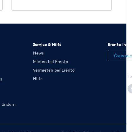
Service & Hilfe
Erento Inte
News
Österrei
Mieten bei Erento
Vermieten bei Erento
Fo
g
Hilfe
n ändern