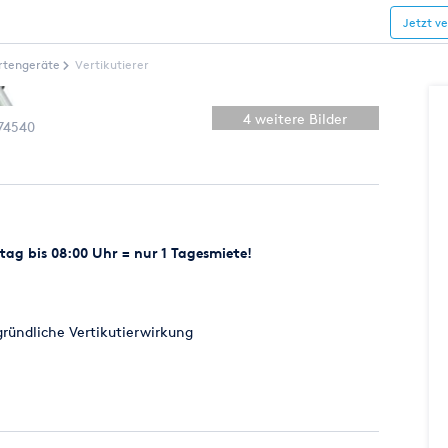
Jetzt v
rtengeräte
Vertikutierer
4 weitere Bilder
74540
ag bis 08:00 Uhr = nur 1 Tagesmiete!
ründliche Vertikutierwirkung