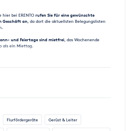
ge hier bei ERENTO
rufen Sie für eine gewünschte
em Geschäft an
, da dort die aktuellsten Belegungslisten
n.
onn- und Feiertage sind mietfrei
, das Wochenende
o als ein Miettag.
 ab 8.00 Uhr bereitgestellt, der Miettag endet
ugesagt werden, da es vorkommen kann, dass zugesagte
cht zur Verfügung stehen. Wir werden aber
all eine entsprechende Maschine für Sie parat zu haben.
en Miettag incl. der gesetzlichen Mehrwertsteuer.
 per EC-KARTE MIT PIN oder Kreditkarte (MasterCard -
Flurfördergeräte
Gerüst & Leiter