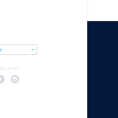
rnational
ch
lge uns auf