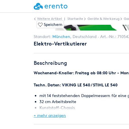
Weitere Artikel
|
Startseite
Geräte & Werkzeug
Ga
Speichern
Standort:
München
,
Deutschland
Art.-Nr.:
71054
Elektro-Vertikutierer
Beschreibung
Wochenend-Knaller: Freitag ab 08:00 Uhr - Mont
Techn. Daten: VIKING LE 540 / STIHL LE 540
mit 14 feststehenden Doppelmessern für eine g
32 cm Arbeitsbreite
Kunststoff-Chassis
stufenlose Höheneinstellung
+ mehr anzeigen
2000 W-Motor
Alle Geräte mit Fangkorb