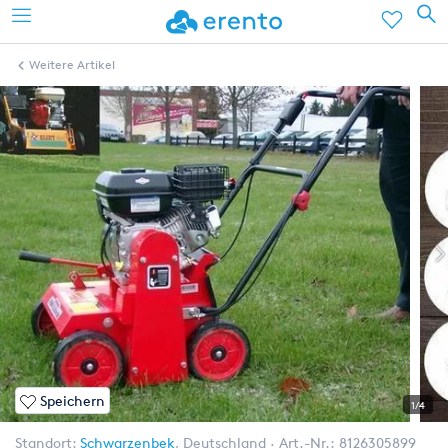
Weitere Artikel
Speichern
1/4
Standort:
Schwarzenbek
,
Deutschland
Art.-Nr.:
8126305899