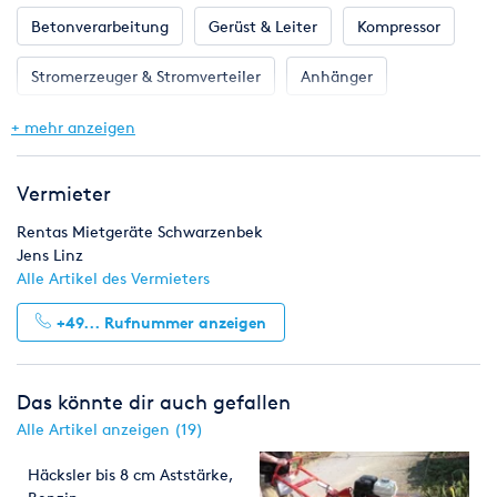
Betonverarbeitung
Gerüst & Leiter
Kompressor
Stromerzeuger & Stromverteiler
Anhänger
Betonbearbeitung
Bodenverdichter & Rüttler
+ mehr anzeigen
Bohren, Stemmen & Befestigen
Druckluftgeräte
Vermieter
Fräsen & Schneiden
Gartengeräte
Rentas Mietgeräte Schwarzenbek
Jens Linz
Heizung & Klima
Klempnerbedarf
Alle Artikel des Vermieters
+49...
Rufnummer anzeigen
Mess- & Prüfgeräte
Reinigungstechnik
Renovieren
Sägen, Hobeln & Schleifen
Das könnte dir auch gefallen
Schweißen & Löten
Umziehen
Licht & Effekte
Alle Artikel anzeigen (19)
Häcksler bis 8 cm Aststärke,