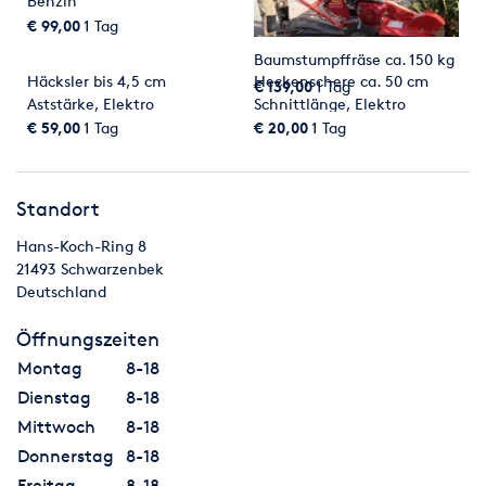
Benzin
€ 99,00
1 Tag
Baumstumpffräse ca. 150 kg
Häcksler bis 4,5 cm
Heckenschere ca. 50 cm
€ 139,00
1 Tag
Aststärke, Elektro
Schnittlänge, Elektro
€ 59,00
1 Tag
€ 20,00
1 Tag
Standort
Hans-Koch-Ring 8
21493
Schwarzenbek
Deutschland
Öffnungszeiten
Montag
8-18
Dienstag
8-18
Mittwoch
8-18
Donnerstag
8-18
Freitag
8-18