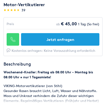
Motor-Vertikutierer
(*)
(*)
(*)
(*)
(*)
★
★
★
★
★
★
★
★
★
★
39
€ 45,00
Preis
ab
1 Tag (So frei)
Jetzt anfragen
Kostenlos anfragen: Keine Vorauszahlung erforderlich
Beschreibung
Wochenend-Knaller: Freitag ab 08:00 Uhr - Montag bis
08:00 Uhr = nur 1 Tagesmiete!
VIKING-Motorvertikutierer (von Stihl)
Gesunder Rasen braucht Licht, Luft, Wasser und Nährstoffe.
Moos und Unkraut verhindern die Zufuhr dieser wichtigen
Elemente. Regelmäßiges Vertikutieren (Frühjahr und Herbst)
macht Schluss mit verfilztem Rasen. Wasser und Nährstoffe