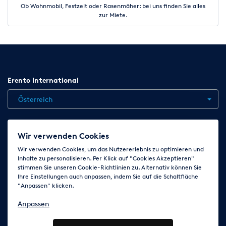
Ob Wohnmobil, Festzelt oder Rasenmäher: bei uns finden Sie alles
zur Miete.
Erento International
Österreich
Jobs
Kontakt
News
Hilfe
Datenschutzerklärung
Wir verwenden Cookies
AGB
Impressum
Cookie-Einstellungen ändern
Wir verwenden Cookies, um das Nutzererlebnis zu optimieren und
Inhalte zu personalisieren. Per Klick auf "Cookies Akzeptieren"
stimmen Sie unseren Cookie-Richtlinien zu. Alternativ können Sie
Ihre Einstellungen auch anpassen, indem Sie auf die Schaltfläche
Folge uns auf
"Anpassen" klicken.
Anpassen