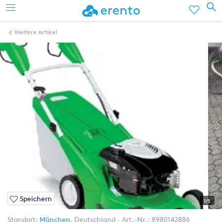
Weitere Artikel
Speichern
1/5
Standort:
München
,
Deutschland
Art.-Nr.:
8980142886