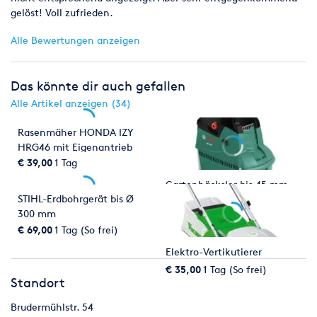
gelöst! Voll zufrieden.
Alle Bewertungen anzeigen
Das könnte dir auch gefallen
Alle Artikel anzeigen (34)
Rasenmäher HONDA IZY
HRG46 mit Eigenantrieb
€ 39,00
1 Tag
Gartenhäcksler bis 45 mm
STIHL-Erdbohrgerät bis Ø
€ 39,00
1 Tag (So frei)
300 mm
€ 69,00
1 Tag (So frei)
Elektro-Vertikutierer
€ 35,00
1 Tag (So frei)
Standort
Brudermühlstr. 54