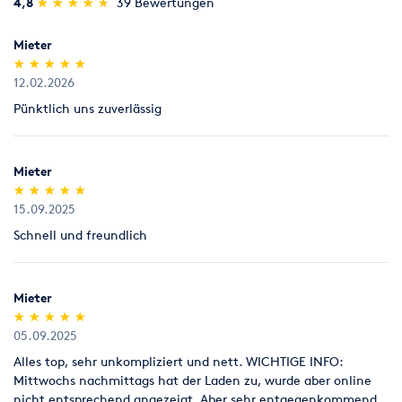
(*)
(*)
(*)
(*)
(*)
4,8
★
★
★
★
★
★
★
★
★
★
39 Bewertungen
Umziehen
Werkstatt
Legitimation
Als Neukunde bitten wir Sie einen gültigen amtlichen
Mieter
Lichtbildausweis mit Adressangabe vorzulegen
(*)
(*)
(*)
(*)
(*)
★
★
★
★
★
★
★
★
★
★
(Personalausweis).
12.02.2026
Pünktlich uns zuverlässig
Mieter
(*)
(*)
(*)
(*)
(*)
★
★
★
★
★
★
★
★
★
★
15.09.2025
Schnell und freundlich
Mieter
(*)
(*)
(*)
(*)
(*)
★
★
★
★
★
★
★
★
★
★
05.09.2025
Alles top, sehr unkompliziert und nett. WICHTIGE INFO:
Mittwochs nachmittags hat der Laden zu, wurde aber online
nicht entsprechend angezeigt. Aber sehr entgegenkommend