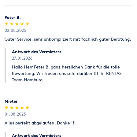
Peter B.
(*)
(*)
(*)
(*)
(*)
★
★
★
★
★
★
★
★
★
★
02.08.2025
Guter Service, sehr unkompliziert mit fachlich guter Beratung.
Antwort des Vermieters
27.01.2026
Hallo Herr Peter B. ganz herzlichen Dank für die tolle
Bewertung. Wir freuen uns sehr darüber !!! Ihr RENTAS
Team Hamburg
Mieter
(*)
(*)
(*)
(*)
(*)
★
★
★
★
★
★
★
★
★
★
01.08.2025
Alles perfekt abgelaufen. Danke !!!
Antwort des Vermieters