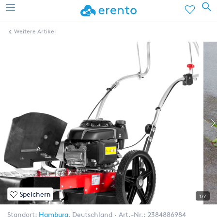
Weitere Artikel
Speichern
1/7
Standort:
Hamburg
,
Deutschland
Art.-Nr.:
2384886984