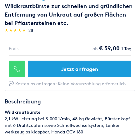
Wildkrautbürste zur schnellen und gründlichen
Entfernung von Unkraut auf großen Flächen
bei Pflastersteinen etc.
(*)
(*)
(*)
(*)
(*)
★
★
★
★
★
★
★
★
★
★
28
€ 59,00
Preis
ab
1 Tag
Jetzt anfragen
Kostenlos anfragen: Keine Vorauszahlung erforderlich
Beschreibung
Wildkrautbürste
2,1 kW Leistung bei 3.000 1/min, 48 kg Gewicht, Bürstenkopf
mit 6 Drahtzöpfen sowie Schnellwechselsystem, Lenker
werkzeuglos klappbar, Honda GCV 160