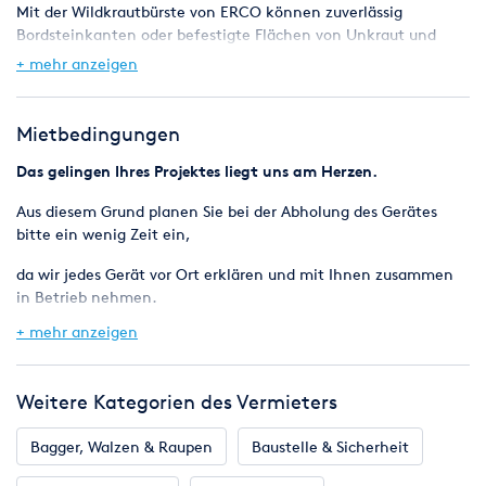
Mit der Wildkrautbürste von ERCO können zuverlässig
Bordsteinkanten oder befestigte Flächen von Unkraut und
sonstigem Unrat gesäubert werden -
+ mehr anzeigen
ganz ohne Verwendung von chemischen Zusätzen oder
Durchführung einer thermischen Behandlung.
Die Bürste verfügt über 6 Drahtzöpfe sowie
Mietbedingungen
ein Schnellwechselsystem bei dem kein Schrauben erforderlich
ist.
Das gelingen Ihres Projektes liegt uns am Herzen.
Für das Arbeiten entlang von Kanten kann die Bürste
Aus diesem Grund planen Sie bei der Abholung des Gerätes
beidseitig geschwenkt werden.
bitte ein wenig Zeit ein,
Technische Daten:
da wir jedes Gerät vor Ort erklären und mit Ihnen zusammen
in Betrieb nehmen.
Antriebsart/Motor Benzin
+ mehr anzeigen
·
Verbrauchsmaterial
Motorhersteller Honda
Modell GCV 160
Das jeweils benötigte Verbrauchsmaterial, erhalten Sie bei uns
Leistung bei 3.000 1/min 2,1 kW
Weitere Kategorien des Vermieters
auf Kommissionsbasis dazu.
Gewicht 48 kg
Schallleistungspegel 95 dB(A)
Bei der Rückgabe wird Ihnen selbstverständlich nur das
Bagger, Walzen & Raupen
Baustelle & Sicherheit
Maße (LxBxH) 164 cm x 60 cm x 105 cm
berechnet, was Sie tatsächlich verbraucht haben.
Wandschlüssiges Kehren: Nein