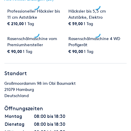
Professioneller Häcksler bis
Häcksler bis 5,5 cm
11 cm Aststärke
Aststärke, Elektro
€ 210,00
1 Tag
€ 59,00
1 Tag
Rasenschälmaschine vom
Rasenschälmaschine 4 WD
Premiumhersteller
Profigerät
€ 90,00
1 Tag
€ 90,00
1 Tag
Standort
Großmoordamm 98 im Obi Baumarkt
21079
Hamburg
Deutschland
Öffnungszeiten
Montag
08:00 bis 18:30
Dienstag
08:00 bis 18:30