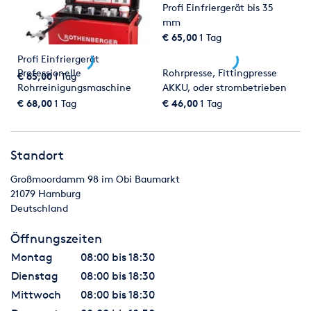
Profi Einfriergerät bis 35
mm
€ 65,00
1 Tag
Profi Einfriergerät
Professionelle
Rohrpresse, Fittingpresse
€ 65,00
1 Tag
Rohrreinigungsmaschine
AKKU, oder strombetrieben
/Spirale von Rothenberger
Rothenberger/Rems
€ 68,00
1 Tag
€ 46,00
1 Tag
Standort
Großmoordamm 98 im Obi Baumarkt
21079
Hamburg
Deutschland
Öffnungszeiten
Montag
08:00 bis 18:30
Dienstag
08:00 bis 18:30
Mittwoch
08:00 bis 18:30