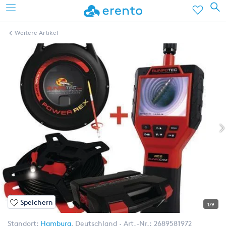
Weitere Artikel
Speichern
1/9
Standort:
Hamburg
,
Deutschland
Art.-Nr.:
2689581972