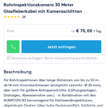
Rohrinspektionskamera 30 Meter
Glasfieberkabel mit Kameraschlitten
(*)
(*)
(*)
(*)
(*)
★
★
★
★
★
★
★
★
★
★
28
€ 70,00
Preis
ab
1 Tag
Jetzt anfragen
Kostenlos anfragen: Keine Vorauszahlung erforderlich
Beschreibung
Für Rohrinspektionen über lange Distanzen von bis zu 50 m ·
ab 14 mm Innendurchmesser (entspricht Leerrohr- Ø 20 mm),
aber auch für größere Rohrquerschnitte (Lüftungsanlagen,
Drainagen, Abwasserrohre usw.) · in Kombination mit den
RUNPOSTICKS hervorragend für Hohlwandinspektionen,
abgehängte Decken (über hohe Deckenprofile), Schächte und