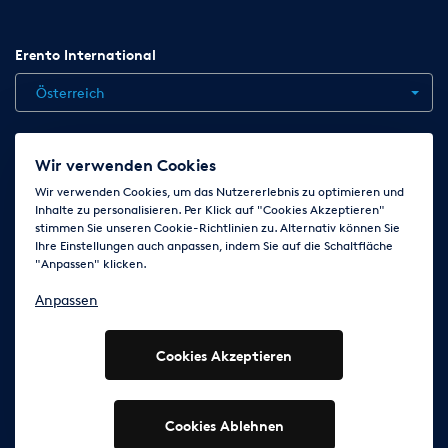
Erento International
Österreich
Jobs
Kontakt
News
Hilfe
Datenschutzerklärung
Wir verwenden Cookies
AGB
Impressum
Cookie-Einstellungen ändern
Wir verwenden Cookies, um das Nutzererlebnis zu optimieren und
Inhalte zu personalisieren. Per Klick auf "Cookies Akzeptieren"
stimmen Sie unseren Cookie-Richtlinien zu. Alternativ können Sie
Ihre Einstellungen auch anpassen, indem Sie auf die Schaltfläche
Folge uns auf
"Anpassen" klicken.
Anpassen
Cookies Akzeptieren
© 2003 - 2026 Erento Campanda GmbH - Alle Rechte
vorbehalten
Ausgewiesene Marken gehören den jeweiligen Eigentümern.
Cookies Ablehnen