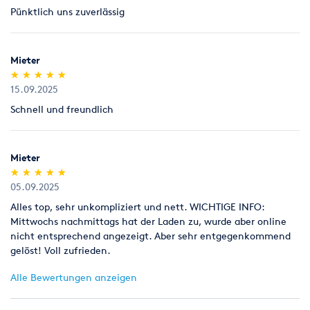
Pünktlich uns zuverlässig
Legitimation
Als Neukunde bitten wir Sie einen gültigen amtlichen
Lichtbildausweis mit Adressangabe vorzulegen
Mieter
(Personalausweis).
(*)
(*)
(*)
(*)
(*)
★
★
★
★
★
★
★
★
★
★
15.09.2025
Schnell und freundlich
Mieter
(*)
(*)
(*)
(*)
(*)
★
★
★
★
★
★
★
★
★
★
05.09.2025
Alles top, sehr unkompliziert und nett. WICHTIGE INFO:
Mittwochs nachmittags hat der Laden zu, wurde aber online
nicht entsprechend angezeigt. Aber sehr entgegenkommend
gelöst! Voll zufrieden.
Alle Bewertungen anzeigen