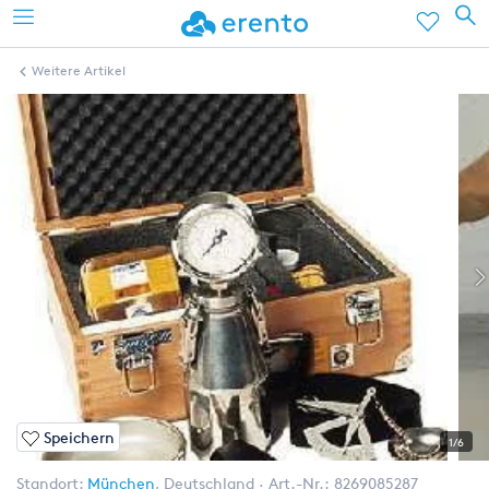
Weitere Artikel
Speichern
1/6
Standort:
München
,
Deutschland
Art.-Nr.:
8269085287