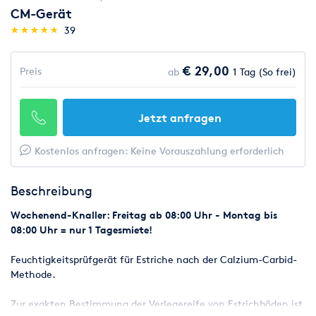
CM-Gerät
(*)
(*)
(*)
(*)
(*)
★
★
★
★
★
★
★
★
★
★
39
€ 29,00
Preis
ab
1 Tag (So frei)
Jetzt anfragen
Kostenlos anfragen: Keine Vorauszahlung erforderlich
Beschreibung
Wochenend-Knaller: Freitag ab 08:00 Uhr - Montag bis
08:00 Uhr = nur 1 Tagesmiete!
Feuchtigkeitsprüfgerät für Estriche nach der Calzium-Carbid-
Methode.
Zur exakten Bestimmung der Verlegereife von Estrichböden ist